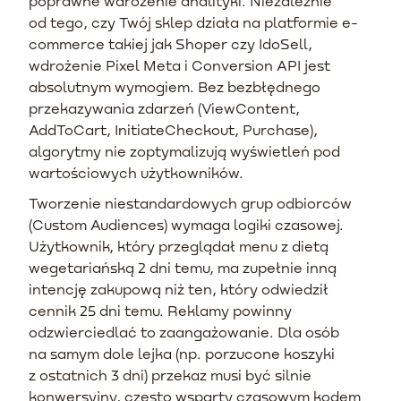
poprawne wdrożenie analityki. Niezależnie
od tego, czy Twój sklep działa na platformie e-
commerce takiej jak Shoper czy IdoSell,
wdrożenie Pixel Meta i Conversion API jest
absolutnym wymogiem. Bez bezbłędnego
przekazywania zdarzeń (ViewContent,
AddToCart, InitiateCheckout, Purchase),
algorytmy nie zoptymalizują wyświetleń pod
wartościowych użytkowników.
Tworzenie niestandardowych grup odbiorców
(Custom Audiences) wymaga logiki czasowej.
Użytkownik, który przeglądał menu z dietą
wegetariańską 2 dni temu, ma zupełnie inną
intencję zakupową niż ten, który odwiedził
cennik 25 dni temu. Reklamy powinny
odzwierciedlać to zaangażowanie. Dla osób
na samym dole lejka (np. porzucone koszyki
z ostatnich 3 dni) przekaz musi być silnie
konwersyjny, często wsparty czasowym kodem