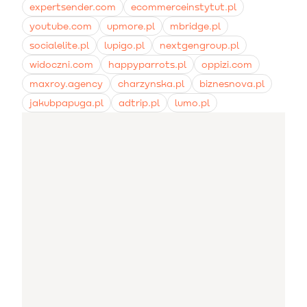
expertsender.com
ecommerceinstytut.pl
youtube.com
upmore.pl
mbridge.pl
socialelite.pl
lupigo.pl
nextgengroup.pl
widoczni.com
happyparrots.pl
oppizi.com
maxroy.agency
charzynska.pl
biznesnova.pl
jakubpapuga.pl
adtrip.pl
lumo.pl