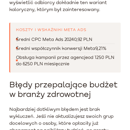
wyświetlić odbiorcy dokładnie ten wariant
kaloryczny, którym był zainteresowany.
KOSZTY I WSKAŹNIKI META ADS
Średni CPC Meta Ads 2024
0,92 PLN
Średni współczynnik konwersji Meta
9,21%
Obsługa kampanii przez agencje
od 1250 PLN
do 6250 PLN miesięcznie
Błędy przepalające budżet
w branży zdrowotnej
Najbardziej dotkliwym błędem jest brak
wykluczeń. Jeśli nie aktualizujesz swoich grup
docelowych o osoby, które opłaciły już
abonament na najbliższy tydzień, po prostu