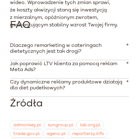
wideo. Wprowadzenie tych zmian sprawi,
że koszty akwizycji staną się inwestycją
z mierzalnym, opóźnionym zwrotem,
FAQ
gwarantującym stabilny wzrost Twojej firmy.
Dlaczego remarketing w cateringach
dietetycznych jest tak drogi?
Jak poprawić LTV klienta za pomocą reklam
Wysokie koszty wynikają z ogromnej konkurencji i
Meta Ads?
rosnących stawek CPM w ekosystemie Meta Ads. Aby
zminimalizować koszty, należy skupić się na bardzo
Czy dynamiczne reklamy produktowe działają
Najlepszą strategią jest synchronizacja reklam ze
precyzyjnej segmentacji czasowej i wykluczaniu
dla diet pudełkowych?
statusem subskrypcji. Uruchamiaj dedykowane
aktywnych subskrybentów.
kampanie lojalnościowe na kilka dni przed końcem
Źródła
Tak, pod warunkiem prawidłowej konfiguracji pliku
abonamentu klienta, promując odnowienie usługi.
danych (katalogu). Dzięki nim możesz automatycznie
wyświetlać osobie dokładnie ten rodzaj diety i
kaloryczności, który wcześniej przeglądała w Twoim
admonkey.pl
sungroup.pl
iab.org.pl
sklepie.
trade.gov.pl
ageno.pl
reporterzy.info