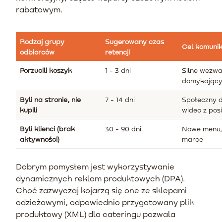
rabatowym.
Rodzaj grupy
Sugerowany czas
Cel komunik
odbiorców
retencji
Porzucili koszyk
1 - 3 dni
Silne wezwa
domykając
Byli na stronie, nie
7 - 14 dni
Społeczny d
kupili
wideo z pos
Byli klienci (brak
30 - 90 dni
Nowe menu,
aktywności)
marce
Dobrym pomysłem jest wykorzystywanie
dynamicznych reklam produktowych (DPA).
Choć zazwyczaj kojarzą się one ze sklepami
odzieżowymi, odpowiednio przygotowany plik
produktowy (XML) dla cateringu pozwala