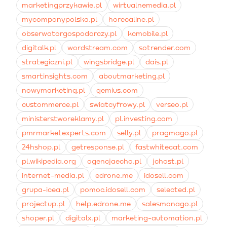
marketingprzykawie.pl
wirtualnemedia.pl
mycompanypolska.pl
horecaline.pl
obserwatorgospodarczy.pl
kcmobile.pl
digitalk.pl
wordstream.com
sotrender.com
strategiczni.pl
wingsbridge.pl
dais.pl
smartinsights.com
aboutmarketing.pl
nowymarketing.pl
gemius.com
custommerce.pl
swiatcyfrowy.pl
verseo.pl
ministerstworeklamy.pl
pl.investing.com
pmrmarketexperts.com
selly.pl
pragmago.pl
24hshop.pl
getresponse.pl
fastwhitecat.com
pl.wikipedia.org
agencjaecho.pl
jchost.pl
internet-media.pl
edrone.me
idosell.com
grupa-icea.pl
pomoc.idosell.com
selected.pl
projectup.pl
help.edrone.me
salesmanago.pl
shoper.pl
digitalx.pl
marketing-automation.pl