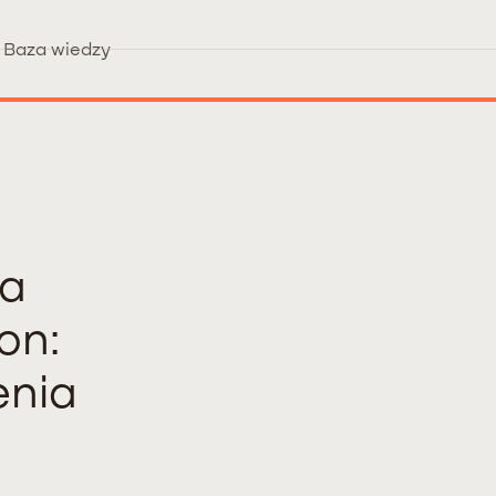
Baza wiedzy
ta
on:
enia