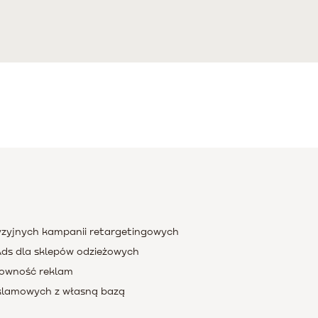
yzyjnych kampanii retargetingowych
Ads dla sklepów odzieżowych
towność reklam
eklamowych z własną bazą