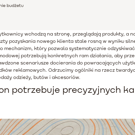
nie budżetu
 użytkownicy wchodzą na stronę, przeglądają produkty, a 
ty pozyskania nowego klienta stale rosną w wyniku siln
o mechanizm, który pozwala systematycznie odzyskiwać
y modowej potrzebują konkretnych ram działania, aby prz
awdzone scenariusze docierania do powracających użytk
rodków reklamowych. Odrzucimy ogólniki na rzecz tward
daży odzieży, butów i akcesoriów.
on potrzebuje precyzyjnych k