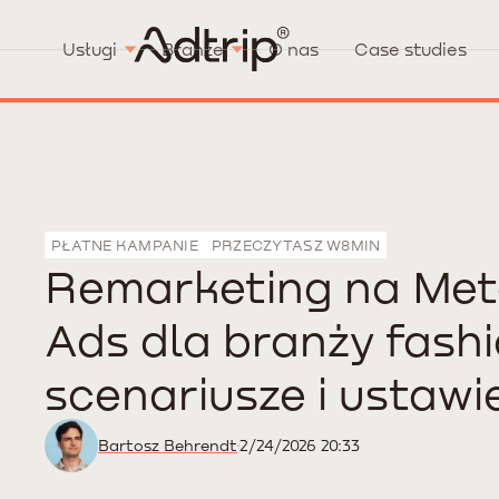
Usługi
Branże
O nas
Case studies
PŁATNE KAMPANIE
PRZECZYTASZ W
8
MIN
Remarketing na Me
Ads dla branży fashi
scenariusze i ustawi
Bartosz Behrendt
2/24/2026 20:33