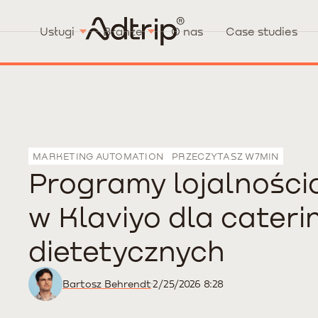
Usługi
Branże
O nas
Case studies
MARKETING AUTOMATION
PRZECZYTASZ W
7
MIN
Programy lojalnośc
w Klaviyo dla cater
dietetycznych
Bartosz Behrendt
2/25/2026 8:28