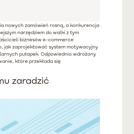
nia nowych zamówień rosną, a konkurencja
iejszym narzędziem do walki z tym
właścicieli biznesów e-commerce
go, jak zaprojektować system motywacyjny
pularnych pułapek. Odpowiednio wdrożony
anie, które przekłada się
emu zaradzić