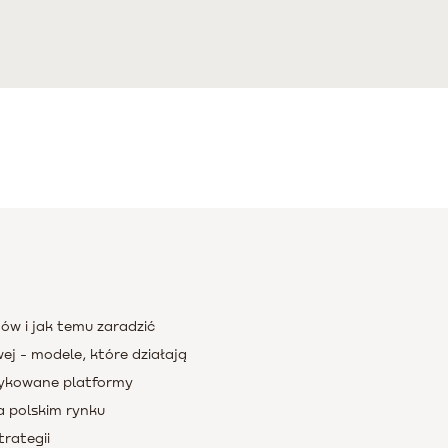
tów i jak temu zaradzić
j - modele, które działają
dykowane platformy
a polskim rynku
trategii