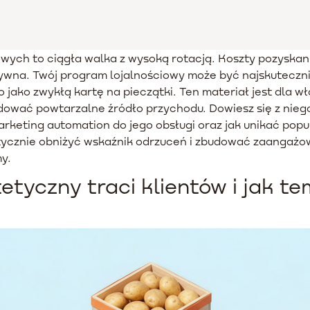
owych to ciągła walka z wysoką rotacją. Koszty pozyska
esywna. Twój program lojalnościowy może być najskuteczn
go jako zwykłą kartę na pieczątki. Ten materiał jest dla 
dować powtarzalne źródło przychodu. Dowiesz się z nie
marketing automation do jego obsługi oraz jak unikać po
tycznie obniżyć wskaźnik odrzuceń i zbudować zaangażow
y.
etyczny traci klientów i jak t