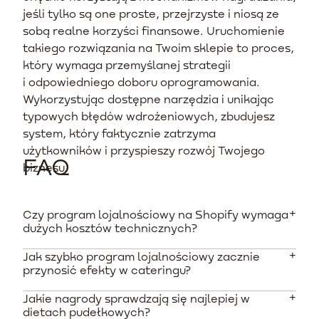
jeśli tylko są one proste, przejrzyste i niosą ze
sobą realne korzyści finansowe. Uruchomienie
takiego rozwiązania na Twoim sklepie to proces,
który wymaga przemyślanej strategii
i odpowiedniego doboru oprogramowania.
Wykorzystując dostępne narzędzia i unikając
typowych błędów wdrożeniowych, zbudujesz
system, który faktycznie zatrzyma
użytkowników i przyspieszy rozwój Twojego
FAQ
biznesu.
Czy program lojalnościowy na Shopify wymaga
dużych kosztów technicznych?
Jak szybko program lojalnościowy zacznie
Nie. Ekosystem Shopify oferuje wiele gotowych
przynosić efekty w cateringu?
aplikacji, takich jak Smile.io czy LoyaltyLion, które
pozwalają uruchomić systemy motywacyjne bez
Jakie nagrody sprawdzają się najlepiej w
W branży diet pudełkowych pierwsze efekty w postaci
umiejętności programistycznych. Podstawowe plany
dietach pudełkowych?