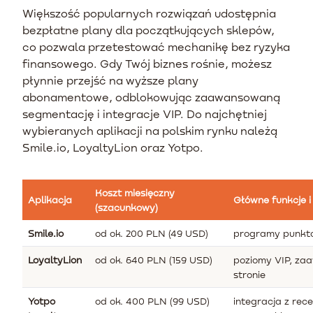
Większość popularnych rozwiązań udostępnia
bezpłatne plany dla początkujących sklepów,
co pozwala przetestować mechanikę bez ryzyka
finansowego. Gdy Twój biznes rośnie, możesz
płynnie przejść na wyższe plany
abonamentowe, odblokowując zaawansowaną
segmentację i integracje VIP. Do najchętniej
wybieranych aplikacji na polskim rynku należą
Smile.io, LoyaltyLion oraz Yotpo.
Koszt miesięczny
Aplikacja
Główne funkcje i
(szacunkowy)
Smile.io
od ok. 200 PLN (49 USD)
programy punkto
LoyaltyLion
od ok. 640 PLN (159 USD)
poziomy VIP, za
stronie
Yotpo
od ok. 400 PLN (99 USD)
integracja z re