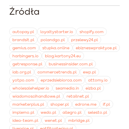
wyższej retencji klientów można zauważyć już po
często są darmowe dla małych sklepów.
pierwszym cyklu odnowienia abonamentów, zazwyczaj
Źródła
Najskuteczniejsze są bezpośrednie zniżki na kolejne
w ciągu 1-2 miesięcy od poprawnego wdrożenia
pakiety dietetyczne realizowane poprzez system
komunikacji.
cashback. Dobrze sprawdzają się również darmowe dni
diety oraz benefity w ramach programów poleceń dla
autopay.pl
loyaltystarter.io
shopify.com
nowych znajomych.
brandsit.pl
polandgo.pl
przelewy24.pl
gemius.com
stupka.online
ebizneswpraktyce.pl
harbingers.io
blog.kartony24.eu
getresponse.pl
businessinsider.com.pl
iab.org.pl
commercetrends.pl
ewp.pl
yotpo.com
eprzedsiebiorca.com
attomy.io
wholesalehelper.io
seamedia.in
eizba.pl
wiadomoscihandlowe.pl
retailnet.pl
marketerplus.pl
shoper.pl
edrone.me
if.pl
implemo.pl
wedo.pl
allegro.pl
selesto.pl
idea-team.pl
wenet.pl
mbridge.pl
liveprice.pl
eatfitcatering.pl