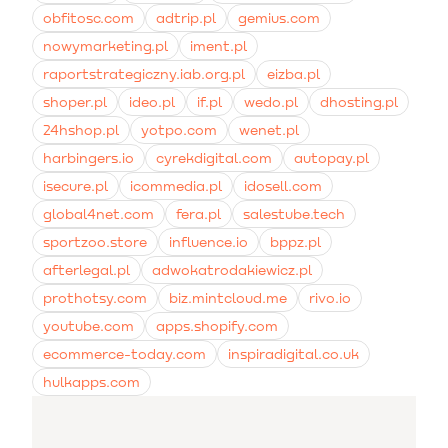
obfitosc.com
adtrip.pl
gemius.com
nowymarketing.pl
iment.pl
raportstrategiczny.iab.org.pl
eizba.pl
shoper.pl
ideo.pl
if.pl
wedo.pl
dhosting.pl
24hshop.pl
yotpo.com
wenet.pl
harbingers.io
cyrekdigital.com
autopay.pl
isecure.pl
icommedia.pl
idosell.com
global4net.com
fera.pl
salestube.tech
sportzoo.store
influence.io
bppz.pl
afterlegal.pl
adwokatrodakiewicz.pl
prothotsy.com
biz.mintcloud.me
rivo.io
youtube.com
apps.shopify.com
ecommerce-today.com
inspiradigital.co.uk
hulkapps.com