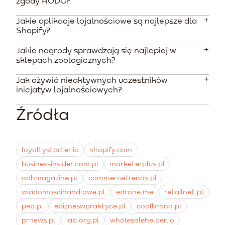
zgody RODO?
Jakie aplikacje lojalnościowe są najlepsze dla
Tak, zapis do bazy uczestników wymaga wyraźnej,
Shopify?
oddzielnej zgody. Nie można jej łączyć z akceptacją
ogólnego regulaminu e-commerce ani z zapisem do
Jakie nagrody sprawdzają się najlepiej w
Właściciele sklepów najczęściej wybierają wtyczki
standardowego newslettera.
sklepach zoologicznych?
Smile.io, LoyaltyLion oraz Rivo. Narzędzia te łatwo się
integrują i oferują koszt utrzymania od 40 do 800 PLN
Jak ożywić nieaktywnych uczestników
Klienci kupujący dla zwierząt preferują mechanizmy
miesięcznie w zależności od planu.
inicjatyw lojalnościowych?
hybrydowe. Bardzo dobrze działają systemy VIP
łączące zniżki na karmę, darmową dostawę bez progu
Źródła
Rozwiązaniem jest marketing automation sprzężone z
cenowego oraz małe prezenty niespodzianki wysyłane
bazą punktową. Wysyłanie automatycznych
z okazji urodzin pupila.
wiadomości e-mail z informacją o wygasających
punktach lub przypomnieniem o kończącej się karmie
loyaltystarter.io
shopify.com
znacząco poprawia powracalność.
businessinsider.com.pl
marketerplus.pl
oohmagazine.pl
commercetrends.pl
wiadomoscihandlowe.pl
edrone.me
retailnet.pl
pep.pl
ebizneswpraktyce.pl
coolbrand.pl
prnews.pl
iab.org.pl
wholesalehelper.io