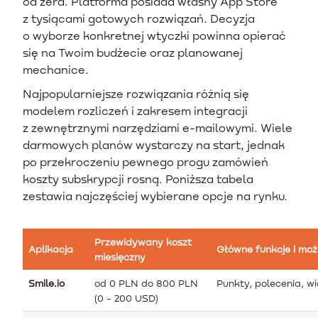
od zera. Platforma posiada własny App Store
z tysiącami gotowych rozwiązań. Decyzja
o wyborze konkretnej wtyczki powinna opierać
się na Twoim budżecie oraz planowanej
mechanice.
Najpopularniejsze rozwiązania różnią się
modelem rozliczeń i zakresem integracji
z zewnętrznymi narzędziami e-mailowymi. Wiele
darmowych planów wystarczy na start, jednak
po przekroczeniu pewnego progu zamówień
koszty subskrypcji rosną. Poniższa tabela
zestawia najczęściej wybierane opcje na rynku.
Przewidywany koszt
Aplikacja
Główne funkcje i moż
miesięczny
Smile.io
od 0 PLN do 800 PLN
Punkty, polecenia, w
(0 - 200 USD)