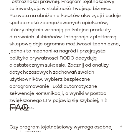
i ostrożności prawnej. Program lojalnościowy
to inwestycja w stabilność Twojego biznesu.
Pozwala na obniżenie kosztów akwizycji i buduje
społeczność zaangażowanych opiekunów,
którzy chętnie wracają po kolejne produkty
dla swoich ulubieńców. Integracja z platformą
sklepową daje ogromne możliwości techniczne,
jednak to mechanika nagród i przejrzysta
polityka prywatności RODO decydują
o ostatecznym sukcesie. Zacznij od analizy
dotychczasowych zachowań swoich
użytkowników, wybierz bezpieczne
oprogramowanie i ułóż automatyczne
sekwencje komunikacji, a wyniki w postaci
zwiększonego LTV pojawią się szybciej, niż
FAQ
zakładasz.
Czy program lojalnościowy wymaga osobnej