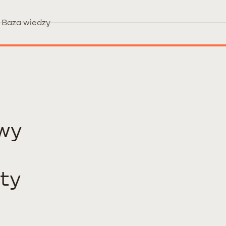
Baza wiedzy
owy
ty