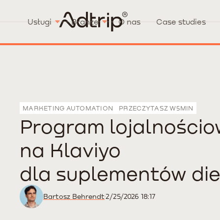
Usługi
Branże
O nas
Case studies
MARKETING AUTOMATION
PRZECZYTASZ W
5
MIN
Program lojalności
na Klaviyo
dla suplementów die
Bartosz Behrendt
2/25/2026 18:17