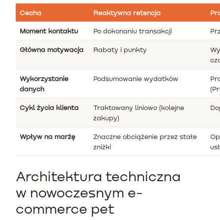
Cecha
Reaktywna retencja
Pr
Moment kontaktu
Po dokonaniu transakcji
Pr
Główna motywacja
Rabaty i punkty
Wy
cz
Wykorzystanie
Podsumowanie wydatków
Pr
danych
(P
Cykl życia klienta
Traktowany liniowo (kolejne
Do
zakupy)
Wpływ na marżę
Znaczne obciążenie przez stałe
Op
zniżki
us
Architektura techniczna
w nowoczesnym e-
commerce pet