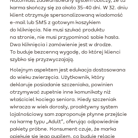
karma skończy się za około 35-40 dni. W 32. dniu
klient otrzymuje spersonalizowaną wiadomość
e-mail lub SMS z gotowym koszykiem
do kliknięcia. Nie musi szukać produktu
na stronie, nie musi przypominać sobie hasła.
Dwa kliknięcia i zamówienie jest w drodze.
To buduje bezcenną wygodę, do której klienci
szybko się przyzwyczajają.
Kolejnym aspektem jest edukacja dostosowana
do wieku zwierzęcia. Użytkownik, który
deklaruje posiadanie szczeniaka, powinien
otrzymywać zupełnie inne komunikaty niż
właściciel kociego seniora. Kiedy szczeniak
wkracza w wiek dorosły, proaktywny system
lojalnościowy sam zaproponuje płynne przejście
na karmę typu „Adult”, oferując odpowiednie
pakiety próbne. Konsument czuje, że marka
opiekuje się jego pupilem, co buduje relację