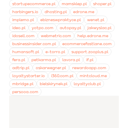
startupecommerce.pl
mamsklep.pl
shoper.pl
harbingers.io
dhosting.pl
edrone.me
implemo.pl
ebizneswpraktyce.pl
wenet.pl
ideo.pl
yotpo.com
autopay.pl
jakwyslac.pl
idosell.com
webmetric.com
help.edrone.me
businessinsider.com.pl
ecommercefastlane.com
humansoft.pl
e-torro.pl
support.zooplus.pl
fera.pl
petkarma.pl
lavora.pl
if.pl
adtrip.pl
oskarwegner.pl
rewardoapp.com
loyaltystarter.io
i360.com.pl
mintcloud.me
mbridge.pl
bielskirynek.pl
loyaltyclub.pl
persooa.com