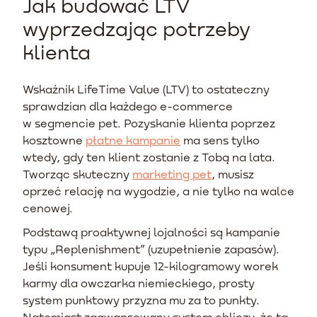
Jak budować LTV
wyprzedzając potrzeby
klienta
Wskaźnik LifeTime Value (LTV) to ostateczny
sprawdzian dla każdego e-commerce
w segmencie pet. Pozyskanie klienta poprzez
kosztowne
płatne kampanie
ma sens tylko
wtedy, gdy ten klient zostanie z Tobą na lata.
Tworząc skuteczny
marketing pet
, musisz
oprzeć relację na wygodzie, a nie tylko na walce
cenowej.
Podstawą proaktywnej lojalności są kampanie
typu „Replenishment” (uzupełnienie zapasów).
Jeśli konsument kupuje 12-kilogramowy worek
karmy dla owczarka niemieckiego, prosty
system punktowy przyzna mu za to punkty.
Natomiast zaawansowany system obliczy, że ta