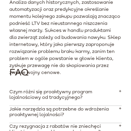
Analiza danych historycznych, zastosowanie
automatyzacji oraz predykcyjne określanie
momentu kolejnego zakupu pozwalają znacząco
podnieść LTV bez nieustannego niszczenia
własnej marży. Sukces w handlu produktami
dla zwierząt zależy od budowania nawyku. Sklep
internetowy, który jako pierwszy zaproponuje
rozwiązanie problemu braku karmy, zanim ten
problem w ogóle powstanie w głowie klienta,
zyskuje przewagę nie do skopiowania przez
FAQ
zwykłe wojny cenowe.
Czym różni się proaktywny program
lojalnościowy od tradycyjnego?
Jakie narzędzia są potrzebne do wdrożenia
Tradycyjny program nagradza klienta punktami
proaktywnej lojalności?
dopiero po dokonaniu zakupu, opierając się na reakcji.
Proaktywny system analizuje dane, aby przewidzieć
Czy rezygnacja z rabatów nie zniechęci
Podstawą jest zintegrowanie stabilnej platformy e-
moment zapotrzebowania na produkt i automatycznie