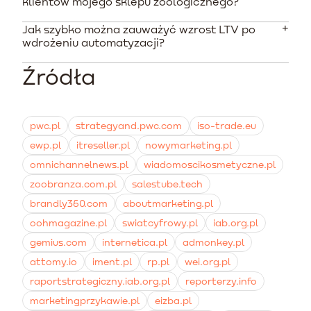
klientów mojego sklepu zoologicznego?
commerce z zaawansowanym systemem marketing
wysłać ofertę przed faktycznym wyczerpaniem
automation. Narzędzia te muszą pozwalać na
zapasów u klienta.
Jak szybko można zauważyć wzrost LTV po
Klienci cenią wygodę na równi z ceną, zwłaszcza w
segmentację klientów, śledzenie historii zamówień oraz
wdrożeniu automatyzacji?
przypadku cyklicznych zakupów dla zwierząt.
tworzenie zautomatyzowanych kampanii typu
Zastąpienie ciągłych rabatów automatycznymi
replenishment.
Źródła
Efekty są zazwyczaj widoczne już po uruchomieniu
przypomnieniami i spersonalizowanymi ofertami
pierwszych kampanii przypominających o uzupełnieniu
zwiększa przywiązanie do marki, skutecznie chroniąc
zapasów. Sklepy, które prawidłowo optymalizują
przy tym marżę sklepu.
procesy zakupowe i edukacyjne dla poszczególnych
pwc.pl
strategyand.pwc.com
iso-trade.eu
etapów życia zwierząt, odnotowują systematyczny
ewp.pl
itreseller.pl
nowymarketing.pl
wzrost wskaźnika LTV w perspektywie kilku miesięcy.
omnichannelnews.pl
wiadomoscikosmetyczne.pl
zoobranza.com.pl
salestube.tech
brandly360.com
aboutmarketing.pl
oohmagazine.pl
swiatcyfrowy.pl
iab.org.pl
gemius.com
internetica.pl
admonkey.pl
attomy.io
iment.pl
rp.pl
wei.org.pl
raportstrategiczny.iab.org.pl
reporterzy.info
marketingprzykawie.pl
eizba.pl