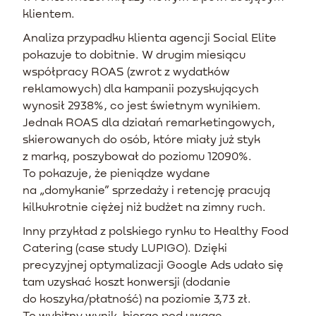
klientem.
Analiza przypadku klienta agencji Social Elite
pokazuje to dobitnie. W drugim miesiącu
współpracy ROAS (zwrot z wydatków
reklamowych) dla kampanii pozyskujących
wynosił 2938%, co jest świetnym wynikiem.
Jednak ROAS dla działań remarketingowych,
skierowanych do osób, które miały już styk
z marką, poszybował do poziomu 12090%.
To pokazuje, że pieniądze wydane
na „domykanie” sprzedaży i retencję pracują
kilkukrotnie ciężej niż budżet na zimny ruch.
Inny przykład z polskiego rynku to Healthy Food
Catering (case study LUPIGO). Dzięki
precyzyjnej optymalizacji Google Ads udało się
tam uzyskać koszt konwersji (dodanie
do koszyka/płatność) na poziomie 3,73 zł.
To wybitny wynik, biorąc pod uwagę,