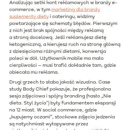
Analizując setki kont reklamowych w branży e-
commerce, w tym
marketing dla branży
suplementy diety
i cateringu, widzimy
powtarzające się schematy błędów. Pierwszym
z nich jest brak spójności między reklamą
a stroną docelową. Jeśli reklamujesz dietę
ketogeniczną, a kierujesz ruch na stronę główną
z dziesięcioma różnymi dietami, konwersja
poleci w dół. Użytkownik mobile ma mało
cierpliwości – musi trafić dokładnie tam, gdzie
obiecała mu reklama.
Drugi grzech to słaba jakość wizualna. Case
study Body Chief pokazuje, że profesjonalna
sesja zdjęciowa i spójny branding (hasło „Nie
dieta. Styl życia") były fundamentem ekspansji
na 12 miast. W social commerce, gdzie
„kupujemy oczami”, stockowe zdjęcia jedzenia
są natychmiast wyłapywane przez