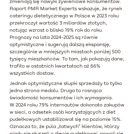
zmieniają się nawyki żywieniowe konsumentów.
Raport PMR Market Experts wskazuje, że rynek
cateringu dietetycznego w Polsce w 2023 roku
przekroczył wartość 3 miliardów złotych,
notując wzrost o blisko 19% rok do roku.
Prognozy na lata 2024-2025 są równie
optymistyczne i sugerują dalszą ekspansję,
szczególnie w mniejszych miastach poniżej 500
tysięcy mieszkańców. To tam, jak pokazują dane,
trafiło w ostatnich kwartałach aż 66%
wszystkich dostaw.
Jednak optymistyczne słupki sprzedaży to tylko
jedna strona medalu. Druga to rosnąca
świadomość konsumentów i ich wymagania.
W 2024 roku 79% internautów dokonało zakupów
w sieci, a odsetek osób korzystających z diet
pudełkowych ustabilizował się na poziomie 15%.
Oznacza to, że pula „łatwych” klientów, którzy
nigdy nie słyszeli o diecie pudełkowej, powoli się