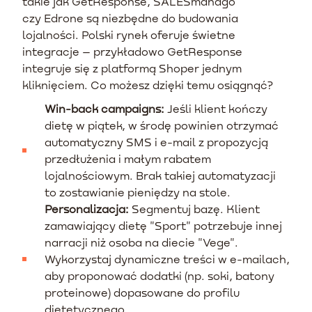
takie jak GetResponse, SALESmanago
czy Edrone są niezbędne do budowania
lojalności. Polski rynek oferuje świetne
integracje – przykładowo GetResponse
integruje się z platformą Shoper jednym
kliknięciem. Co możesz dzięki temu osiągnąć?
Win-back campaigns:
Jeśli klient kończy
dietę w piątek, w środę powinien otrzymać
automatyczny SMS i e-mail z propozycją
przedłużenia i małym rabatem
lojalnościowym. Brak takiej automatyzacji
to zostawianie pieniędzy na stole.
Personalizacja:
Segmentuj bazę. Klient
zamawiający dietę "Sport" potrzebuje innej
narracji niż osoba na diecie "Vege".
Wykorzystaj dynamiczne treści w e-mailach,
aby proponować dodatki (np. soki, batony
proteinowe) dopasowane do profilu
dietetycznego.