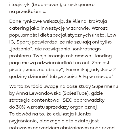
i logistyki (break-even), a zysk generuj
na przedłużeniu.
Dane rynkowe wskazują, że klienci traktują
catering jako inwestycję w zdrowie. Wzrost
popularności diet specjalistycznych (Keto, Low
IG, Sport) potwierdza, że nie szukają oni tylko
„jedzenia”, ale rozwiązania konkretnego
problemu. Twoje kreacje reklamowe i landing
page muszą odzwierciedlać ten cel. Zamiast
pisać „smaczne obiady”, komunikuj „odyskasz 2
godziny dziennie” lub „zrzucisz 5 kg w miesiąc”.
Warto zwrócić uwagę na case study Supermenu
by Anna Lewandowska (SalesTube), gdzie
strategia contentowa i SEO doprowadziły
do 30% wzrostu sprzedaży organicznej.
To dowód na to, że edukacja klienta
(wyjaśnienie, dlaczego dieta działa) jest
potężnym narzędziem obniżającym opór przed