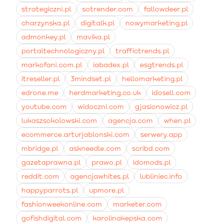
strategiczni.pl
sotrender.com
fallowdeer.pl
charzynska.pl
digitalk.pl
nowymarketing.pl
admonkey.pl
mavika.pl
portaltechnologiczny.pl
traffictrends.pl
markofani.com.pl
iabadex.pl
esgtrends.pl
itreseller.pl
3mindset.pl
hellomarketing.pl
edrone.me
herdmarketing.co.uk
idosell.com
youtube.com
widoczni.com
gjasionowicz.pl
lukaszsokolowski.com
agencja.com
when.pl
ecommerce.arturjablonski.com
serwery.app
mbridge.pl
askneedle.com
scribd.com
gazetaprawna.pl
prawo.pl
idomods.pl
reddit.com
agencjawhites.pl
lubliniec.info
happyparrots.pl
upmore.pl
fashionweekonline.com
marketer.com
gofishdigital.com
karolinakepska.com