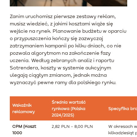
Zanim uruchomisz pierwsze zestawy reklam,
musisz wiedzieć, z jakimi kosztami wiąże się
wejście na rynek. Planowanie budżetu w oparciu
o przypuszczenia kończy się zazwyczaj
zatrzymaniem kampanii po kilku dniach, co nie
pozwala algorytmom na zakończenie fazy
uczenia. Według zebranych analiz i raportu
Sotrendera, koszty w systemie aukcyjnym
ulegają ciągłym zmianom, jednak można
wyznaczyć pewne ramy dla polskiego rynku.
Średnia wartość
Wskaźnik
rynkowa (Polska
Specyfika bra
reklamowy
2024/2025)
CPM (Koszt
2,82 PLN - 8,00 PLN
W okresach wy
1000
kilkadziesiąt 