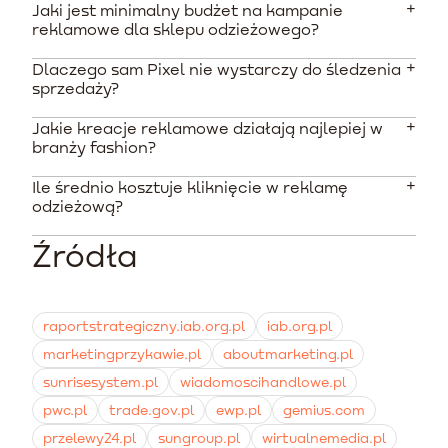
Jaki jest minimalny budżet na kampanie
reklamowe dla sklepu odzieżowego?
Dlaczego sam Pixel nie wystarczy do śledzenia
Według aktualnych danych, początkujący sklep
sprzedaży?
internetowy powinien przeznaczyć na testy i fazę
uczenia minimum 3000 PLN miesięcznie. Pozwala to na
Jakie kreacje reklamowe działają najlepiej w
Standardowy Pixel opiera się na plikach cookies w
wygenerowanie niezbędnej liczby konwersji i
branży fashion?
przeglądarkach, które są coraz częściej blokowane
stabilizację algorytmu.
przez systemy prywatności i wtyczki typu AdBlock.
Ile średnio kosztuje kliknięcie w reklamę
W branży modowej najwyższą skutecznością
Wdrożenie Conversions API (CAPI) pozwala wysyłać
odzieżową?
charakteryzują się materiały UGC (User Generated
dane bezpośrednio z serwera, co znacząco zwiększa
Content) w formie wideo, pokazujące produkt w
dokładność raportowania.
Źródła
W polskim e-commerce w branży fashion średni koszt
naturalnym ruchu. W przypadku remarketingu
za kliknięcie (CPC) wynosi około 1,85 PLN, natomiast
niezastąpione są dynamiczne reklamy produktowe z
wskaźnik CPM waha się zazwyczaj w przedziale od 2,82
katalogu w formacie karuzeli.
do 8 PLN w zależności od wybranego celu
raportstrategiczny.iab.org.pl
iab.org.pl
reklamowego i sezonu.
marketingprzykawie.pl
aboutmarketing.pl
sunrisesystem.pl
wiadomoscihandlowe.pl
pwc.pl
trade.gov.pl
ewp.pl
gemius.com
przelewy24.pl
sungroup.pl
wirtualnemedia.pl