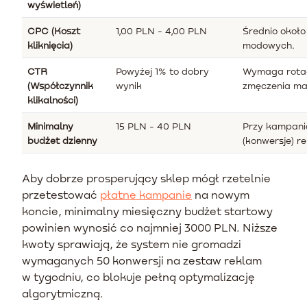
wyświetleń)
CPC (Koszt
1,00 PLN - 4,00 PLN
Średnio około
kliknięcia)
modowych.
CTR
Powyżej 1% to dobry
Wymaga rotacj
(Współczynnik
wynik
zmęczenia mat
klikalności)
Minimalny
15 PLN - 40 PLN
Przy kampani
budżet dzienny
(konwersje) r
Aby dobrze prosperujący sklep mógł rzetelnie
przetestować
płatne kampanie
na nowym
koncie, minimalny miesięczny budżet startowy
powinien wynosić co najmniej 3000 PLN. Niższe
kwoty sprawiają, że system nie gromadzi
wymaganych 50 konwersji na zestaw reklam
w tygodniu, co blokuje pełną optymalizację
algorytmiczną.