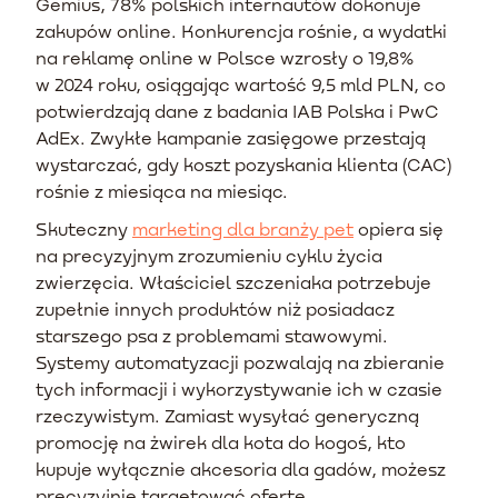
Gemius, 78% polskich internautów dokonuje
zakupów online. Konkurencja rośnie, a wydatki
na reklamę online w Polsce wzrosły o 19,8%
w 2024 roku, osiągając wartość 9,5 mld PLN, co
potwierdzają dane z badania IAB Polska i PwC
AdEx. Zwykłe kampanie zasięgowe przestają
wystarczać, gdy koszt pozyskania klienta (CAC)
rośnie z miesiąca na miesiąc.
Skuteczny
marketing dla branży pet
opiera się
na precyzyjnym zrozumieniu cyklu życia
zwierzęcia. Właściciel szczeniaka potrzebuje
zupełnie innych produktów niż posiadacz
starszego psa z problemami stawowymi.
Systemy automatyzacji pozwalają na zbieranie
tych informacji i wykorzystywanie ich w czasie
rzeczywistym. Zamiast wysyłać generyczną
promocję na żwirek dla kota do kogoś, kto
kupuje wyłącznie akcesoria dla gadów, możesz
precyzyjnie targetować ofertę.