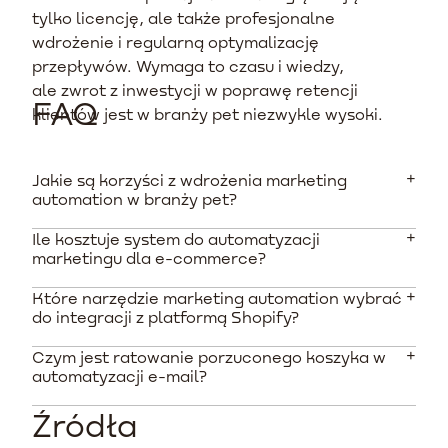
tylko licencję, ale także profesjonalne
wdrożenie i regularną optymalizację
przepływów. Wymaga to czasu i wiedzy,
ale zwrot z inwestycji w poprawę retencji
FAQ
klientów jest w branży pet niezwykle wysoki.
Jakie są korzyści z wdrożenia marketing
automation w branży pet?
Ile kosztuje system do automatyzacji
Główną korzyścią jest zwiększenie powtarzalności
marketingu dla e-commerce?
zakupów dzięki automatycznym przypomnieniom o
uzupełnieniu zapasów karmy czy żwirku. Pozwala to na
Które narzędzie marketing automation wybrać
Koszty zależą od wielkości bazy mailowej i wybranych
podniesienie wskaźnika LTV i optymalizację kosztów
do integracji z platformą Shopify?
funkcji. Dla małych sklepów abonamenty zaczynają się
reklamy.
od kilkudziesięciu złotych miesięcznie, natomiast
Czym jest ratowanie porzuconego koszyka w
Klaviyo jest najczęściej polecanym narzędziem do
profesjonalne wdrożenie systemu dla średniej firmy to
automatyzacji e-mail?
pracy z Shopify ze względu na głęboką, natywną
jednorazowy koszt rzędu 10-15 tysięcy PLN.
integrację i rozbudowane opcje analityki predykcyjnej.
Źródła
To automatyczna sekwencja wiadomości wysyłana do