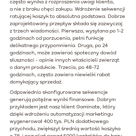
często wynika z rozproszenia uwagi klienta,
a nie z braku chęci zakupu. Wdrożenie sekwencji
ratującej koszyk to absolutna podstawa. Dobrze
zaprojektowany przepływ składa się zazwyczaj
z trzech wiadomości. Pierwsza, wysyłana po 1-2
godzinach od porzucenia, pełni funkcję
delikatnego przypomnienia. Druga, po 24
godzinach, może zawierać społeczny dowód
słuszności - opinie innych właścicieli zwierząt
o danym produkcie. Trzecia, po 48-72
godzinach, często zawiera niewielki rabat
domykający sprzedaż.
Odpowiednio skonfigurowane sekwencje
generują potężne wyniki finansowe. Dobrym
przykładem jest nasz klient Gaminate, który
dzięki wdrożeniu automatyzacji marketingu
wygenerował 400 tys. PLN dodatkowego
przychodu, zwiększył średnią wartość koszyka
o 7% i pozyskał ponad 5000 kontaktów do bazy