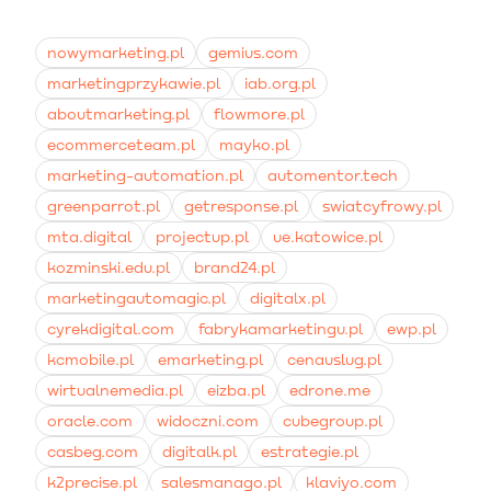
użytkownika, który dodał produkt do koszyka, ale nie
sfinalizował transakcji. Dobrze zaprojektowany cykl
potrafi odzyskać znaczną część niedokończonych
nowymarketing.pl
gemius.com
zamówień, często generując największy zwrot z
marketingprzykawie.pl
iab.org.pl
inwestycji.
aboutmarketing.pl
flowmore.pl
ecommerceteam.pl
mayko.pl
marketing-automation.pl
automentor.tech
greenparrot.pl
getresponse.pl
swiatcyfrowy.pl
mta.digital
projectup.pl
ue.katowice.pl
kozminski.edu.pl
brand24.pl
marketingautomagic.pl
digitalx.pl
cyrekdigital.com
fabrykamarketingu.pl
ewp.pl
kcmobile.pl
emarketing.pl
cenauslug.pl
wirtualnemedia.pl
eizba.pl
edrone.me
oracle.com
widoczni.com
cubegroup.pl
casbeg.com
digitalk.pl
estrategie.pl
k2precise.pl
salesmanago.pl
klaviyo.com