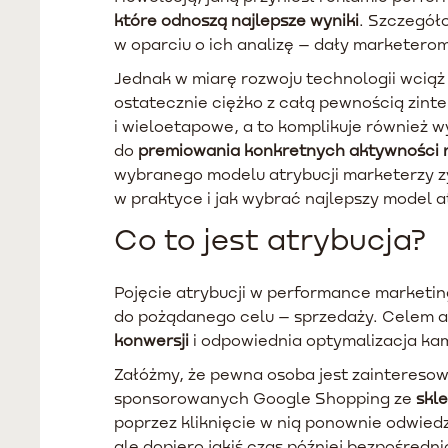
które odnoszą najlepsze wyniki
. Szczegół
w oparciu o ich analizę – dały marketer
Jednak w miarę rozwoju technologii wciąż 
ostatecznie ciężko z całą pewnością zint
i wieloetapowe, a to komplikuje również w
do
premiowania konkretnych aktywności 
wybranego modelu atrybucji marketerzy zy
w praktyce i jak wybrać najlepszy model a
Co to jest atrybucja?
Pojęcie atrybucji w performance marketi
do pożądanego celu – sprzedaży. Celem at
konwersji
i odpowiednia optymalizacja kam
Załóżmy, że pewna osoba jest zainteres
sponsorowanych Google Shopping ze
skl
poprzez kliknięcie w nią ponownie odwiedza
ale dopiero jakiś czas później bezpośredn