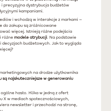
 i precyzyjna dystrybucja budżetów
adycyjnymi kampaniami.
 mediów i wchodzą w interakcje z markami –
ce do zakupu są zróżnicowane
ować więcej. Istnieją różne podejścia
i różne
modele atrybucji
. Na podstawie
 i decyzjach budżetowych. Jak to wygląda
więcej?
ń marketingowych na drodze użytkownika
u są najskuteczniejsze w generowaniu
ogólne hasło. Klika w jedną z ofert
pu X w mediach społecznościowych,
wiera newsletter i przechodzi na stronę,
pu.