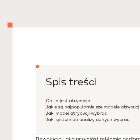
Spis treści
Co to jest atrybucja
Jakie są najpopularniejsze modele atrybucj
Jaki model atrybucji wybrać
Jaki system do analizy danych wybrać
Rewolucją, jaką przyniósł reklamie perfo