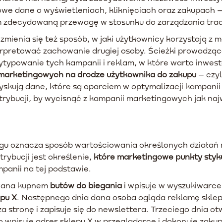
owe dane o wyświetleniach, kliknięciach oraz zakupach –
om zdecydowaną przewagę w stosunku do zarządzania tr
zmienia się też sposób, w jaki użytkownicy korzystają z
erpretować zachowanie drugiej osoby. Ścieżki prowadzą
ytypowanie tych kampanii i reklam, w które warto inwest
marketingowych na drodze użytkownika do zakupu
– czyl
skują dane, które są oparciem w optymalizacji kampanii
trybucji, by wycisnąć z kampanii marketingowych jak naj
ngu oznacza sposób wartościowania określonych działa
rybucji jest określenie,
które marketingowe punkty styk
panii na tej podstawie.
owana kupnem
butów do biegania
i wpisuje w wyszukiwarce 
epu X
. Następnego dnia dana osoba ogląda reklamę skle
 stronę i zapisuje się do newslettera. Trzeciego dnia ot
io wpisuje adres sklepu X w przeglądarce i dokonuje zaku