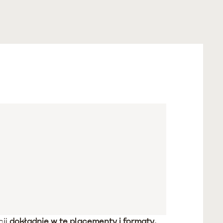
cji
dokładnie w te placementy i formaty,