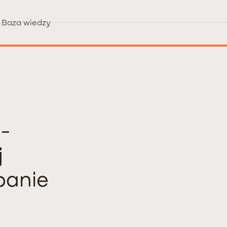
Baza wiedzy
e-
j
panie