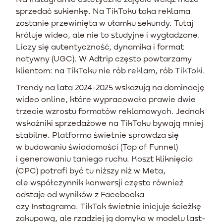
sprzedać sukienkę. Na TikToku taka reklama
zostanie przewinięta w ułamku sekundy. Tutaj
króluje wideo, ale nie to studyjne i wygładzone.
Liczy się autentyczność, dynamika i format
natywny (UGC). W Adtrip często powtarzamy
klientom: na TikToku nie rób reklam, rób TikToki.
Trendy na lata 2024-2025 wskazują na dominację
wideo online, które wypracowało prawie dwie
trzecie wzrostu formatów reklamowych. Jednak
wskaźniki sprzedażowe na TikToku bywają mniej
stabilne. Platforma świetnie sprawdza się
w budowaniu świadomości (Top of Funnel)
i generowaniu taniego ruchu. Koszt kliknięcia
(CPC) potrafi być tu niższy niż w Meta,
ale współczynnik konwersji często również
odstaje od wyników z Facebooka
czy Instagrama. TikTok świetnie inicjuje ścieżkę
zakupową, ale rzadziej ją domyka w modelu last-