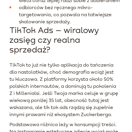
Meta coraz lepiej radzi sobie z dobieraniem
odbiorców bez ręcznego mikro-
targetowania, co pozwala na łatwiejsze
skalowanie sprzedaży.
TikTok Ads – wiralowy
zasięg czy realna
sprzedaż?
TikTok to już nie tylko aplikacja do tańczenia
dla nastolatków, choć demografia wciąż jest
tu kluczowa. Z platformy korzysta około 50%
polskich internautów, a dominują tu pokolenia
Z i Millenialsi. Jeśli Twoja marka celuje w grupę
wiekową poniżej 35 lat, obecność tutaj jest
wskazana, ale tik tok ads rządzą się zupełnie
innymi prawami niż ekosystem Zuckerberga.
Podstawowa różnica leży w konsumpcji treści.
Na Instagramie estetyczne zdjęcie wciąż może