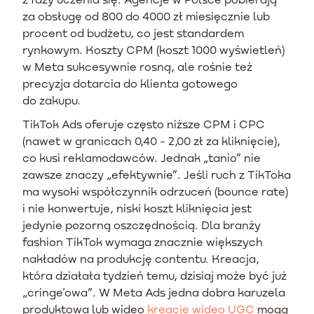
za obsługę od 800 do 4000 zł miesięcznie lub
procent od budżetu, co jest standardem
rynkowym. Koszty CPM (koszt 1000 wyświetleń)
w Meta sukcesywnie rosną, ale rośnie też
precyzja dotarcia do klienta gotowego
do zakupu.
TikTok Ads oferuje często niższe CPM i CPC
(nawet w granicach 0,40 - 2,00 zł za kliknięcie),
co kusi reklamodawców. Jednak „tanio” nie
zawsze znaczy „efektywnie”. Jeśli ruch z TikToka
ma wysoki współczynnik odrzuceń (bounce rate)
i nie konwertuje, niski koszt kliknięcia jest
jedynie pozorną oszczędnością. Dla branży
fashion TikTok wymaga znacznie większych
nakładów na produkcję contentu. Kreacja,
która działała tydzień temu, dzisiaj może być już
„cringe'owa”. W Meta Ads jedna dobra karuzela
produktowa lub wideo
kreacje wideo UGC
mogą