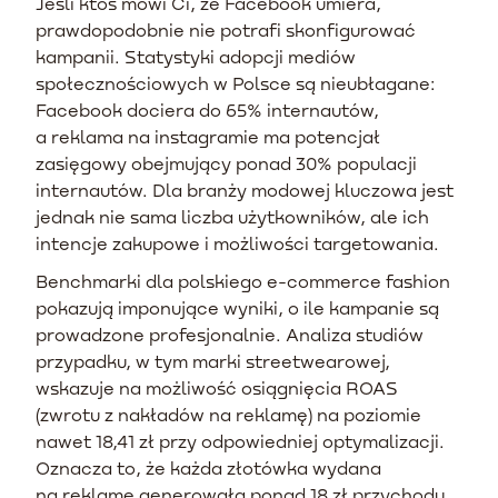
Jeśli ktoś mówi Ci, że Facebook umiera,
prawdopodobnie nie potrafi skonfigurować
kampanii. Statystyki adopcji mediów
społecznościowych w Polsce są nieubłagane:
Facebook dociera do 65% internautów,
a reklama na instagramie ma potencjał
zasięgowy obejmujący ponad 30% populacji
internautów. Dla branży modowej kluczowa jest
jednak nie sama liczba użytkowników, ale ich
intencje zakupowe i możliwości targetowania.
Benchmarki dla polskiego e-commerce fashion
pokazują imponujące wyniki, o ile kampanie są
prowadzone profesjonalnie. Analiza studiów
przypadku, w tym marki streetwearowej,
wskazuje na możliwość osiągnięcia ROAS
(zwrotu z nakładów na reklamę) na poziomie
nawet 18,41 zł przy odpowiedniej optymalizacji.
Oznacza to, że każda złotówka wydana
na reklamę generowała ponad 18 zł przychodu.