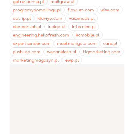
getresponse.pl
mailgrow.pl
programydomailingu.pl
flowium.com
wise.com
adtrip.pl
klaviyo.com
kaizenads.pl
ekomersiak.pl
lupigo.pl
internica.pl
engineering.hellofresh.com
kcmobile.pl
expertsender.com
meetmarigold.com
sare.pl
push-ad.com
webankieta.pl
tlgmarketing.com
marketingmagazyn.pl
ewp.pl