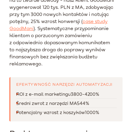
wygenerował 120 tys. PLN z MA, zdobywając
przy tym 3000 nowych kontaktów i notując
potężny, 25% wzrost konwersji (
case study
GoodMani
). Systematyczne przypominanie
klientom o porzuconym zamówieniu
z odpowiednio dopasowanym komunikatem
to najszybsza droga do poprawy wyników
finansowych bez zwiększania budżetu
reklamowego.
EFEKTYWNOŚĆ NARZĘDZI AUTOMATYZACJI
ROI z e-mail marketingu
3800-4200%
Średni zwrot z narzędzi MA
544%
Potencjalny wzrost z koszyków
1000%