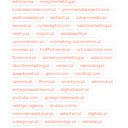
edrone.me
nowymarketing.pl
zwrotu z inwestycji.
businessinsider.com.pl
pmrmarketexperts.com
gastrowiedza.pl
isbtech.pl
cateromedia.pl
sempai.pl
cyrekdigital.com
hellomarketing.pl
nestry.pl
mayko.pl
seosklep24.pl
upconversion.pl
marketing-automation.pl
icomseo.pl
traffictrends.pl
artursmolicki.com
flowmore.pl
sprawnymarketing.pl
asana.com
aboutmarketing.pl
verseo.pl
cenauslug.pl
speedyweb.pl
gemius.com
landingi.com
upmore.pl
ifirma.pl
smartyou.pl
semcore.pl
enterpriseadvisors.pl
digitalheart.pl
youtube.com
grzegorzsekowski.pl
vestigio.agency
stupka.online
owocneinwestycje.pl
selected.pl
digitalx.pl
cubegroup.pl
salesmanago.pl
sellwise.pl