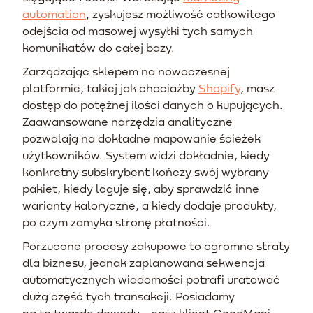
automation
, zyskujesz możliwość całkowitego
odejścia od masowej wysyłki tych samych
komunikatów do całej bazy.
Zarządzając sklepem na nowoczesnej
platformie, takiej jak chociażby
Shopify
, masz
dostęp do potężnej ilości danych o kupujących.
Zaawansowane narzędzia analityczne
pozwalają na dokładne mapowanie ścieżek
użytkowników. System widzi dokładnie, kiedy
konkretny subskrybent kończy swój wybrany
pakiet, kiedy loguje się, aby sprawdzić inne
warianty kaloryczne, a kiedy dodaje produkty,
po czym zamyka stronę płatności.
Porzucone procesy zakupowe to ogromne straty
dla biznesu, jednak zaplanowana sekwencja
automatycznych wiadomości potrafi uratować
dużą część tych transakcji. Posiadamy
na to twarde dowody - nasz klient GoodMani