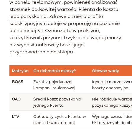
w panelu reklamowym, powinieneś analizować
stosunek całkowitej wartości klienta do kosztu
jego pozyskania. Zdrowy biznes o profilu
subskrypcyjnym celuje w proporcję na poziomie
co najmniej 3:1. Oznacza to w praktyce,
że użytkownik przynosi trzykrotnie więcej marży
niż wynosił całkowity koszt jego
przyprowadzenia do sklepu.
Metryka
Co dokładnie mierzy?
Główne wady
ROAS
Zwrot z pojedynczej
Ignoruje marże, zwro
kampanii reklamowej
koszty operacyjne
CAC
Średni koszt pozyskania
Nie różnicuje wartoś
jednego klienta
pozyskanego koszy
LTV
Całkowity zysk z klienta w
Wymaga czasu i da
czasie trwania relacji
historycznych do ob