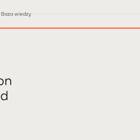
Baza wiedzy
on
ód