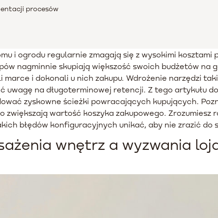
entacji procesów
u i ogrodu regularnie zmagają się z wysokimi kosztami p
epów nagminnie skupiają większość swoich budżetów na
li marce i dokonali u nich zakupu. Wdrożenie narzędzi ta
ić uwagę na długoterminowej retencji. Z tego artykułu do
dować zyskowne ścieżki powracających kupujących. Poz
o zwiększają wartość koszyka zakupowego. Zrozumiesz rów
ich błędów konfiguracyjnych unikać, aby nie zrazić do 
ażenia wnętrz a wyzwania loj