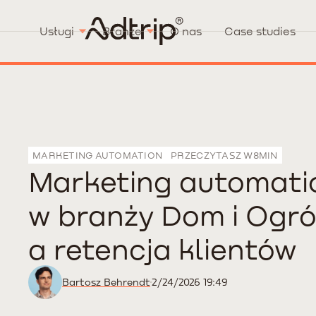
Usługi
Branże
O nas
Case studies
MARKETING AUTOMATION
PRZECZYTASZ W
8
MIN
Marketing automati
w branży Dom i Ogr
a retencja klientów
Bartosz Behrendt
2/24/2026 19:49