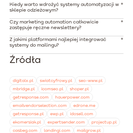
Kiedy warto wdrożyć systemy automatyzacji w
sklepie odzieżowym?
Czy marketing automation całkowicie
Najlepiej rozpocząć wdrożenie, gdy masz już
zastępuje ręczne newslettery?
zbudowaną stabilną ofertę produktową i generujesz
ruch na stronie. Nawet przy małej bazie kontaktów,
Z jakimi platformami najlepiej integrować
Nie. Zautomatyzowane scenariusze obsługują
automatyzacja pomaga odzyskiwać porzucone koszyki
systemy do mailingu?
powtarzalne ścieżki (powitania, koszyki, po zakupie),
i budować lojalność od pierwszego zakupu.
natomiast standardowe, jednorazowe kampanie wciąż
Źródła
Wybierając platformę e-commerce taką jak Shopify,
służą do informowania o startach nowej kolekcji czy
zyskujesz pewność bezproblemowej integracji z
wyprzedażach Black Friday.
większością wiodących rozwiązań na rynku, takich jak
GetResponse, edrone czy SALESmanago, często przy
digitalx.pl
swiatcyfrowy.pl
seo-www.pl
pomocy kilku kliknięć bez udziału programisty.
mbridge.pl
icomseo.pl
shoper.pl
getresponse.com
hauerpower.com
emailvendorselection.com
edrone.me
getresponse.pl
ewp.pl
idosell.com
ekomersiak.pl
expertsender.com
projectup.pl
casbeg.com
landingi.com
mailgrow.pl