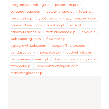
programydomailingu.pl
powercrm.pro
salesmanago.com
salesmanago.pl
futari.pl
flexiclosing.pl
youtube.com
szymonslowik.com
pomoc.idosell.com
sagiton.pl
sare.pl
panwokularach.pl
wirtualnemedia.pl
envive.ai
web.superagi.com
flowmore.pl
agilegrowthlabs.com
blog.shift4shop.com
vendasta.com
shopstory.ai
activetrail.com
veritas-recruitment.pl
thecmo.com
mayko.pl
twogecko.pl
blog.contactpigeon.com
marketingibiznes.pl