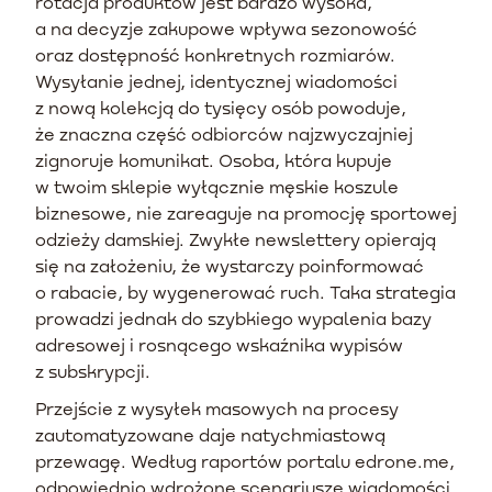
rotacja produktów jest bardzo wysoka,
a na decyzje zakupowe wpływa sezonowość
oraz dostępność konkretnych rozmiarów.
Wysyłanie jednej, identycznej wiadomości
z nową kolekcją do tysięcy osób powoduje,
że znaczna część odbiorców najzwyczajniej
zignoruje komunikat. Osoba, która kupuje
w twoim sklepie wyłącznie męskie koszule
biznesowe, nie zareaguje na promocję sportowej
odzieży damskiej. Zwykłe newslettery opierają
się na założeniu, że wystarczy poinformować
o rabacie, by wygenerować ruch. Taka strategia
prowadzi jednak do szybkiego wypalenia bazy
adresowej i rosnącego wskaźnika wypisów
z subskrypcji.
Przejście z wysyłek masowych na procesy
zautomatyzowane daje natychmiastową
przewagę. Według raportów portalu edrone.me,
odpowiednio wdrożone scenariusze wiadomości