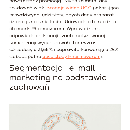
newsletter z promocją -5% to za mało, aby
zbudować więź.
Kreacje wideo UGC
pokazujące
prawdziwych ludzi stosujących dany preparat
działają znacznie lepiej. Udowadnia to realizacja
dla marki Pharmaverum. Wprowadzenie
odpowiednich kreacji i zautomatyzowanej
komunikacji wygenerowało tam wzrost
sprzedaży o 21,66% i poprawiło konwersję o 25%
(zobacz pełne
case study Pharmaverum
).
Segmentacja i e-mail
marketing na podstawie
zachowań