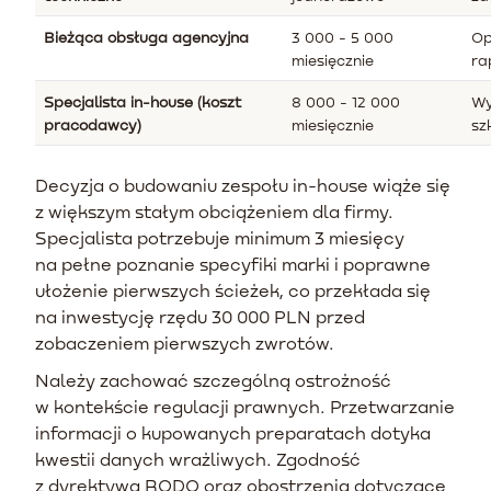
Bieżąca obsługa agencyjna
3 000 - 5 000
Op
miesięcznie
ra
Specjalista in-house (koszt
8 000 - 12 000
Wy
pracodawcy)
miesięcznie
sz
Decyzja o budowaniu zespołu in-house wiąże się
z większym stałym obciążeniem dla firmy.
Specjalista potrzebuje minimum 3 miesięcy
na pełne poznanie specyfiki marki i poprawne
ułożenie pierwszych ścieżek, co przekłada się
na inwestycję rzędu 30 000 PLN przed
zobaczeniem pierwszych zwrotów.
Należy zachować szczególną ostrożność
w kontekście regulacji prawnych. Przetwarzanie
informacji o kupowanych preparatach dotyka
kwestii danych wrażliwych. Zgodność
z dyrektywą RODO oraz obostrzenia dotyczące