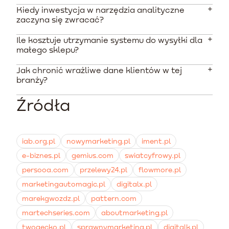
Kiedy inwestycja w narzędzia analityczne
To wykorzystanie oprogramowania do samodzielnego
zaczyna się zwracać?
wysyłania dopasowanych komunikatów do bazy
kontaktów na podstawie ich akcji na stronie. System
Ile kosztuje utrzymanie systemu do wysyłki dla
Poprawnie skonfigurowane podstawowe scenariusze
automatycznie ratuje porzucone koszyki i przypomina
małego sklepu?
często przynoszą pierwsze dodatkowe przychody już w
o konieczności zakupu kolejnego opakowania
pierwszym miesiącu działania. Pełny zwrot z kosztów
preparatu.
Jak chronić wrażliwe dane klientów w tej
Podstawowe plany abonamentowe dla baz liczących
wdrożenia osiągany jest zazwyczaj między 3 a 6
branży?
kilka tysięcy kontaktów zaczynają się od kilkuset
miesiącem od startu kampanii.
złotych miesięcznie. Profesjonalna obsługa procesów
Źródła
Należy wybierać certyfikowane platformy
zlecana na zewnątrz kosztuje średnio od 3 000 do 5
gwarantujące przetwarzanie danych na serwerach
000 PLN.
zlokalizowanych w Europejskim Obszarze
Gospodarczym. Wymagane jest rygorystyczne
iab.org.pl
nowymarketing.pl
iment.pl
przestrzeganie RODO i zbieranie precyzyjnych zgód na
e-biznes.pl
gemius.com
swiatcyfrowy.pl
profilowanie ze względów medycznych.
persooa.com
przelewy24.pl
flowmore.pl
marketingautomagic.pl
digitalx.pl
marekgwozdz.pl
pattern.com
martechseries.com
aboutmarketing.pl
twogecko.pl
sprawnymarketing.pl
digitalk.pl