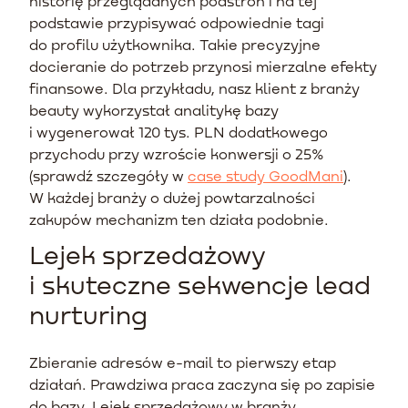
historię przeglądanych podstron i na tej
podstawie przypisywać odpowiednie tagi
do profilu użytkownika. Takie precyzyjne
docieranie do potrzeb przynosi mierzalne efekty
finansowe. Dla przykładu, nasz klient z branży
beauty wykorzystał analitykę bazy
i wygenerował 120 tys. PLN dodatkowego
przychodu przy wzroście konwersji o 25%
(sprawdź szczegóły w
case study GoodMani
).
W każdej branży o dużej powtarzalności
zakupów mechanizm ten działa podobnie.
Lejek sprzedażowy
i skuteczne sekwencje lead
nurturing
Zbieranie adresów e-mail to pierwszy etap
działań. Prawdziwa praca zaczyna się po zapisie
do bazy. Lejek sprzedażowy w branży