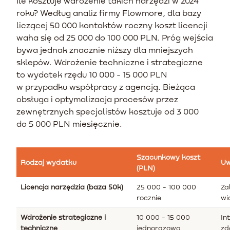
Ile kosztuje wdrożenie takich narzędzi w 2024
roku? Według analiz firmy Flowmore, dla bazy
liczącej 50 000 kontaktów roczny koszt licencji
waha się od 25 000 do 100 000 PLN. Próg wejścia
bywa jednak znacznie niższy dla mniejszych
sklepów. Wdrożenie techniczne i strategiczne
to wydatek rzędu 10 000 - 15 000 PLN
w przypadku współpracy z agencją. Bieżąca
obsługa i optymalizacja procesów przez
zewnętrznych specjalistów kosztuje od 3 000
do 5 000 PLN miesięcznie.
Szacunkowy koszt
Rodzaj wydatku
Uw
(PLN)
Licencja narzędzia (baza 50k)
25 000 - 100 000
Za
rocznie
wi
Wdrożenie strategiczne i
10 000 - 15 000
In
techniczne
jednorazowo
zd