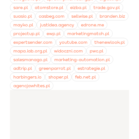
sare.pl
atomstore.pl
eizba.pl
trade.gov.pl
suasio.pl
casbeg.com
sellwise.pl
branden.biz
mayko.pl
justidea.agency
edrone.me
projectup.pl
ewp.pl
marketingmatch.pl
expertsender.com
youtube.com
thenewlook.pl
mapa.iab.org.pl
widoczni.com
pwc.pl
salesmanago.pl
marketing-automation.pl
adtrip.pl
greenparrot.pl
estrategie.pl
harbingers.io
shoper.pl
feb.net.pl
agencjawhites.pl