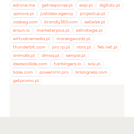
edrone.me
getresponse.pl
ewp.pl
digitalx.pl
upmore.pl
justidea.agency
projectup.pl
casbeg.com
brandly360.com
sellwise.pl
ensun.io
marketerplus.pl
estrategie.pl
wirtualnemedia.pl
marekgwozdz.pl
thunderbit.com
pro.rp.pl
nbrs.pl
feb.net.pl
animails.pl
dimaq.pl
sempai.pl
ideascollide.com
harbingers.io
solv.pl
base.com
powercrm.pro
briangress.com
getpromo.pl