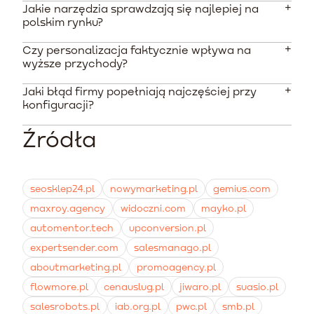
Bieżąca miesięczna obsługa wymaga budżetu rzędu 6
Jakie narzędzia sprawdzają się najlepiej na
Dane rynkowe wskazują, że zaawansowane wdrażanie
do 10 tysięcy PLN.
polskim rynku?
komunikacji po-zakupowej potrafi wygenerować ROI
na poziomie 544 procent. Oznacza to wielokrotny
Czy personalizacja faktycznie wpływa na
Polskie sklepy internetowe najczęściej wybierają
zwrot każdej wydanej na narzędzie złotówki.
wyższe przychody?
systemy takie jak edrone, SALESmanago oraz
GetResponse. Różnią się one modelem rozliczeń oraz
Jaki błąd firmy popełniają najczęściej przy
Poprawnie wykorzystane dane o produktach potrafią
głębokością integracji z platformami sprzedażowymi.
konfiguracji?
wygenerować około 35 procent dodatkowych
przychodów z rekomendacji. W branży zoologicznej
Źródła
Największym błędem jest brak rzetelnej segmentacji i
dostosowanie treści do wieku i rasy zwierzęcia mocno
wysyłanie takich samych ofert do całej bazy
podnosi otwieralność e-maili.
użytkowników. Powoduje to masowe wypisywanie się z
list i drastyczne obniżenie skuteczności kolejnych
seosklep24.pl
nowymarketing.pl
gemius.com
kampanii.
maxroy.agency
widoczni.com
mayko.pl
automentor.tech
upconversion.pl
expertsender.com
salesmanago.pl
aboutmarketing.pl
promoagency.pl
flowmore.pl
cenauslug.pl
jiwaro.pl
suasio.pl
salesrobots.pl
iab.org.pl
pwc.pl
smb.pl