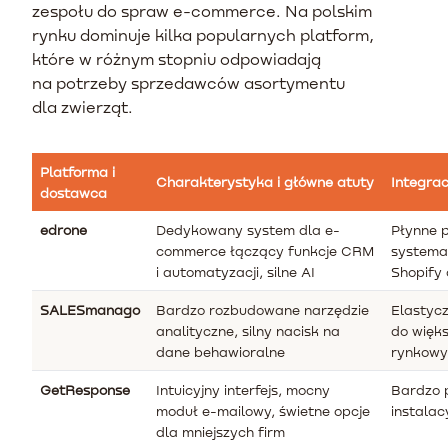
zespołu do spraw e-commerce. Na polskim
rynku dominuje kilka popularnych platform,
które w różnym stopniu odpowiadają
na potrzeby sprzedawców asortymentu
dla zwierząt.
Platforma i
Charakterystyka i główne atuty
Integra
dostawca
edrone
Dedykowany system dla e-
Płynne p
commerce łączący funkcje CRM
systemam
i automatyzacji, silne AI
Shopify
SALESmanago
Bardzo rozbudowane narzędzie
Elastycz
analityczne, silny nacisk na
do więks
dane behawioralne
rynkowy
GetResponse
Intuicyjny interfejs, mocny
Bardzo 
moduł e-mailowy, świetne opcje
instalac
dla mniejszych firm