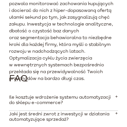
pozwala monitorować zachowania kupujących
i docierać do nich z hiper-dopasowaną ofertą
ułamki sekund po tym, jak zasygnalizują chęć
zakupu. Inwestycja w technologie analityczne,
dbałość o czystość baz danych
oraz segmentacja behawioralna to niezbędne
kroki dla każdej firmy, która myśli o stabilnym
rozwoju w nadchodzących latach.
Optymalizacja cyklu życia zwierzęcia
w wewnętrznych systemach bezpośrednio
przekłada się na przewidywalność Twoich
FAQ
przychodów na bardzo długi czas.
Ile kosztuje wdrożenie systemu automatyzacji
do sklepu e-commerce?
Jaki jest średni zwrot z inwestycji w działania
Jednorazowy koszt konfiguracji procesów i szablonów
automatyzujące sprzedaż?
zaczyna się najczęściej od 10 do 15 tysięcy PLN.