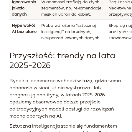
Ignorowanie
Wiadomości trafiają do złych
Regularnie 
jakości
segmentów, np. rekomendacje
nieaktywne 
danych
męskich ubrań do kobiet.
przepływał
Hype wokół
Próba wdrożenia "sztucznej
Skup się na
AI bez planu
inteligencji" na brudnych,
prostych sc
nieuporządkowanych danych.
zaawansowa
Przyszłość: trendy na lata
2025-2026
Rynek e-commerce wchodzi w fazę, gdzie sama
obecność w sieci już nie wystarcza. Jak
prognozują analitycy, w latach 2025-2026
będziemy obserwować dalsze przejście
od tradycyjnych modeli obsługi do rozwiązań
mocno opartych na AI.
Sztuczna inteligencja stanie się fundamentem