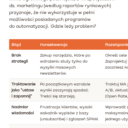
ds. marketingu (według raportów rynkowych)
przyznaje, że nie wykorzystuje w pełni
możliwości posiadanych programów
do automatyzacji. Gdzie leży problem?
Błąd
Konsekwencja
Rozwiązani
Brak
Zakup narzędzia, które po
Określ cel
strategii
wdrożeniu służy tylko do
Zaprojektuj
wysyłki masowych
zaczniesz k
newsletterów.
Traktowanie
Po początkowym wzroście
Traktuj MA 
jako "ustaw
wyniki zaczynają spadać.
A/B, aktuali
i zapomnij"
Treści się starzeją.
(Open Rate,
Nadmiar
Frustracja klientów, wysoki
Wprowadź z
wiadomości
wskaźnik wypisów z bazy
maksymalne
(unsubscribe) i zgłoszeń SPAM.
jednego uży