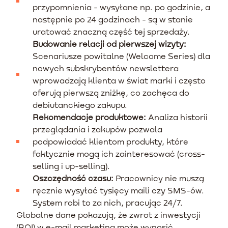
przypomnienia - wysyłane np. po godzinie, a
następnie po 24 godzinach - są w stanie
uratować znaczną część tej sprzedaży.
Budowanie relacji od pierwszej wizyty:
Scenariusze powitalne (Welcome Series) dla
nowych subskrybentów newslettera
wprowadzają klienta w świat marki i często
oferują pierwszą zniżkę, co zachęca do
debiutanckiego zakupu.
Rekomendacje produktowe:
Analiza historii
przeglądania i zakupów pozwala
podpowiadać klientom produkty, które
faktycznie mogą ich zainteresować (cross-
selling i up-selling).
Oszczędność czasu:
Pracownicy nie muszą
ręcznie wysyłać tysięcy maili czy SMS-ów.
System robi to za nich, pracując 24/7.
Globalne dane pokazują, że zwrot z inwestycji
(ROI) w e-mail marketing może wynosić