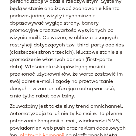
personalizacji w czasie rzeczywistym. Systemy
będą w stanie analizować zachowanie klienta
podczas jednej wizyty i dynamicznie
dopasowywać wygląd strony, banery
promocyjne oraz zawartość wysyłanych po
wizycie maili. Co ważne, w obliczu rosnących
restrykcji dotyczących tzw. third-party cookies
(ciasteczek stron trzecich), kluczowe stanie się
gromadzenie własnych danych (first-party
data). Właściciele sklepów będą musieli
przekonać użytkowników, że warto zostawić im
swój adres e-mail i zgodę na przetwarzanie
danych - w zamian oferując realną wartość,
a nie tylko rabat powitalny.
Zauważalny jest także silny trend omnichannel.
Automatyzacja to już nie tylko maile. To płynne
połączenie kampanii e-mail, wiadomości SMS,
powiadomień web push oraz reklam docelowych
(np.
płatnych kampanii
na platformach Meta