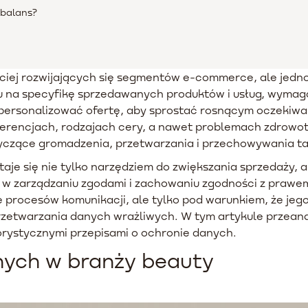
 balans?
bciej rozwijających się segmentów e-commerce, ale jedno
na specyfikę sprzedawanych produktów i usług, wymagają
personalizować ofertę, aby sprostać rosnącym oczekiwan
ferencjach, rodzajach cery, a nawet problemach zdrowotn
czące gromadzenia, przetwarzania i przechowywania tak
taje się nie tylko narzędziem do zwiększania sprzedaży,
w zarządzaniu zgodami i zachowaniu zgodności z prawem
procesów komunikacji, ale tylko pod warunkiem, że jeg
przetwarzania danych wrażliwych. W tym artykule przeana
gorystycznymi przepisami o ochronie danych.
ych w branży beauty