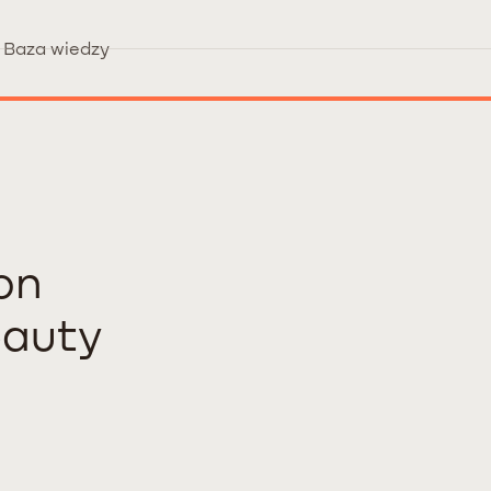
Baza wiedzy
on
eauty