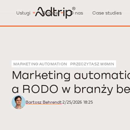
Usługi
Branże
O nas
Case studies
MARKETING AUTOMATION
PRZECZYTASZ W
6
MIN
Marketing automati
a RODO w branży b
Bartosz Behrendt
2/25/2026 18:25