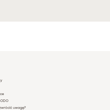
ty
nce
 RODO
zwrócić uwagę?