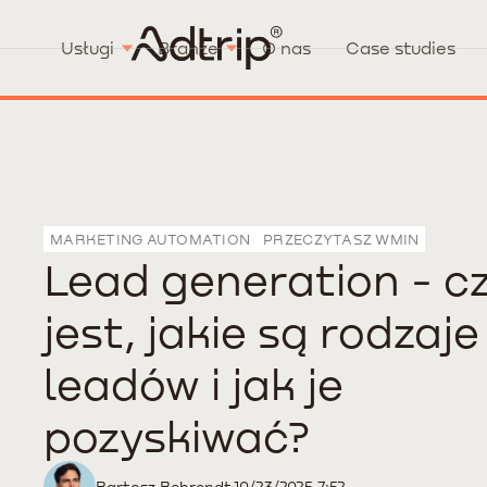
Usługi
Branże
O nas
Case studies
MARKETING AUTOMATION
PRZECZYTASZ W
MIN
Lead generation - c
jest, jakie są rodzaje
leadów i jak je
pozyskiwać?
Bartosz Behrendt
10/23/2025 7:52