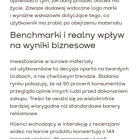
opowiada o tym, jak dany produkt ułatwił mu
życie. Zawsze dodawaj widoczne logo marki
i wyraźne wskazówki dotyczące tego, co
użytkownik ma zrobić po obejrzeniu materiału.
Benchmarki i realny wpływ
na wyniki biznesowe
Inwestowanie w surowe materiały
od użytkowników to decyzja oparta na twardych
liczbach, a nie chwilowym trendzie. Badania
rynku pokazują, że aż 90 procent konsumentów
przegląda opinie innych ludzi przed dokonaniem
zakupu. Treści te uważa się za wielokrotnie
bardziej wiarygodne niż standardowe banery
reklamowe.
Klienci wchodzący w interakcję z recenzjami
wideo na karcie produktu konwertują o 144
procent częściej. Wygenerowany z nich