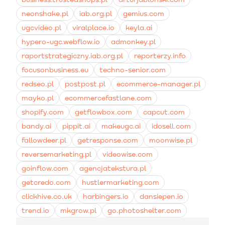
neonshake.pl
iab.org.pl
gemius.com
ugcvideo.pl
viralplace.io
keyla.ai
hypero-ugc.webflow.io
admonkey.pl
raportstrategiczny.iab.org.pl
reporterzy.info
focusonbusiness.eu
techno-senior.com
redseo.pl
postpost.pl
ecommerce-manager.pl
mayko.pl
ecommercefastlane.com
shopify.com
getflowbox.com
capcut.com
bandy.ai
pippit.ai
makeugc.ai
idosell.com
fallowdeer.pl
getresponse.com
moonwise.pl
reversemarketing.pl
videowise.com
goinflow.com
agencjatekstura.pl
getcredo.com
hustlermarketing.com
clickhive.co.uk
harbingers.io
dansiepen.io
trend.io
mkgrow.pl
go.photoshelter.com