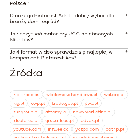
Polsce?
Dlaczego Pinterest Ads to dobry wybór dla
Pojedynczy materiał nagrany przez twórcę kosztuje
branży dom i ogród?
średnio od 80 do 600 PLN, w zależności od jego
doświadczenia i praw do wykorzystania w płatnych
Jak pozyskać materiały UGC od obecnych
Pinterest to wyszukiwarka wizualna, z której
reklamach. Pakiety oferowane przez agencje
klientów?
użytkownicy korzystają w celu planowania zakupów i
pozwalają na obniżenie ceny jednostkowej przy
remontów. Koszt konwersji jest tam często
zamówieniu kilku nagrań.
Jaki format wideo sprawdza się najlepiej w
Najskuteczniejszą metodą jest wdrożenie
ponaddwukrotnie niższy niż na innych platformach ze
kampaniach Pinterest Ads?
automatyzacji marketingu posprzedażowego. Sklepy
względu na silną intencję zakupową odbiorców.
wysyłają wiadomości e-mail kilka dni po doręczeniu
Źródła
Zalecane są formaty pionowe (9:16) lub kwadratowe,
zamówienia, oferując atrakcyjny rabat lub punkty
które zajmują najwięcej miejsca na ekranach
lojalnościowe w zamian za przesłanie krótkiego filmu z
smartfonów. Wideo musi posiadać wyraźne napisy
użycia produktu.
tekstowe oraz logo, a sama treść powinna skupiać się
iso-trade.eu
wiadomoscihandlowe.pl
wei.org.pl
na autentycznym rozwiązaniu problemu klienta.
kig.pl
ewp.pl
trade.gov.pl
pwc.pl
sungroup.pl
attomy.io
nowymarketing.pl
ideoforce.pl
grupa-icea.pl
advox.pl
youtube.com
influee.co
yotpo.com
adtrip.pl
business.trustedshops.pl
arturjablonski.com