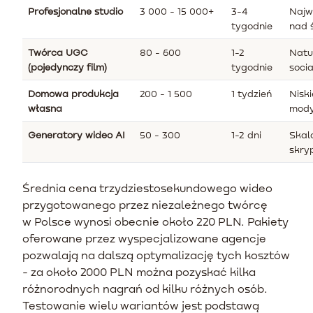
Profesjonalne studio
3 000 - 15 000+
3-4
Najw
tygodnie
nad 
Twórca UGC
80 - 600
1-2
Natu
(pojedynczy film)
tygodnie
soci
Domowa produkcja
200 - 1 500
1 tydzień
Nisk
własna
mody
Generatory wideo AI
50 - 300
1-2 dni
Skal
skry
Średnia cena trzydziestosekundowego wideo
przygotowanego przez niezależnego twórcę
w Polsce wynosi obecnie około 220 PLN. Pakiety
oferowane przez wyspecjalizowane agencje
pozwalają na dalszą optymalizację tych kosztów
- za około 2000 PLN można pozyskać kilka
różnorodnych nagrań od kilku różnych osób.
Testowanie wielu wariantów jest podstawą