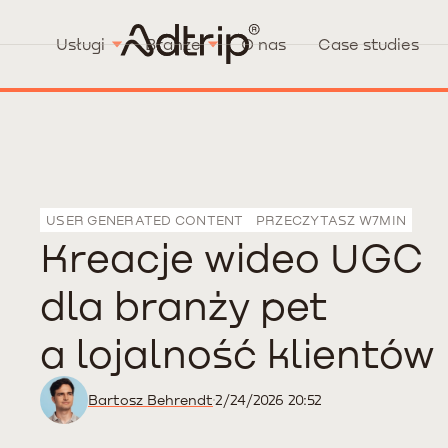
Usługi
Branże
O nas
Case studies
USER GENERATED CONTENT
PRZECZYTASZ W
7
MIN
Kreacje wideo UGC
dla branży pet
a lojalność klientów
Bartosz Behrendt
2/24/2026 20:52