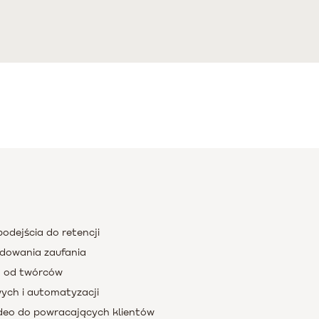
odejścia do retencji
udowania zaufania
ń od twórców
ych i automatyzacji
ideo do powracających klientów