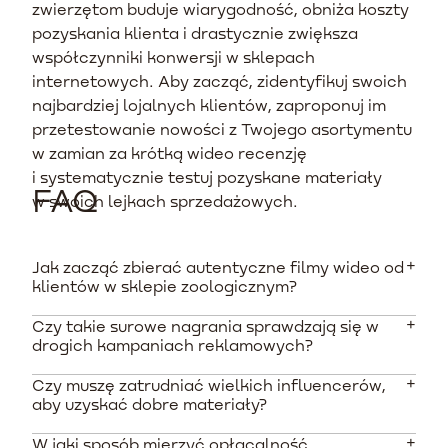
zwierzętom buduje wiarygodność, obniża koszty
pozyskania klienta i drastycznie zwiększa
współczynniki konwersji w sklepach
internetowych. Aby zacząć, zidentyfikuj swoich
najbardziej lojalnych klientów, zaproponuj im
przetestowanie nowości z Twojego asortymentu
w zamian za krótką wideo recenzję
i systematycznie testuj pozyskane materiały
FAQ
w swoich lejkach sprzedażowych.
Jak zacząć zbierać autentyczne filmy wideo od
klientów w sklepie zoologicznym?
Czy takie surowe nagrania sprawdzają się w
Najprostszą metodą jest wysłanie wiadomości e-mail
drogich kampaniach reklamowych?
do lojalnych klientów kilka dni po dostarczeniu
zamówienia z zachętą do podzielenia się opinią. Możesz
Czy muszę zatrudniać wielkich influencerów,
Tak, materiały generowane przez użytkowników są
zaoferować rabat na kolejne zakupy w zamian za
aby uzyskać dobre materiały?
zazwyczaj o 22% bardziej efektywne niż profesjonalne
przesłanie krótkiego nagrania pokazującego reakcję
filmy reklamowe. Ich siła tkwi w autentyczności i
zwierzaka na nowy produkt.
W jaki sposób mierzyć opłacalność