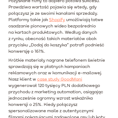
Pozyskane filmy to dopiero połowa sukcesu.
Prawdziwa wartość pojawia się wtedy, gdy
połączysz je ze swoimi kanałami sprzedaży.
Platformy takie jak
Shopify
umożliwiają łatwe
osadzanie pionowych wideo bezpośrednio
na kartach produktowych. Według danych
z rynku, obecność takich materiałów obok
przycisku „Dodaj do koszyka” potrafi podnieść
konwersję o 161%.
Krótkie materiały nagrane telefonem świetnie
sprawdzają się w płatnych kampaniach
reklamowych oraz w komunikacji e-mailowej.
Nasz klient w
case study GoodMani
wygenerował 120 tysięcy PLN dodatkowego
przychodu z marketing automation, osiągając
jednocześnie ogromny wzrost wskaźnika
konwersji o 25%. Kiedy połączysz
spersonalizowane maile z autentycznymi
filmami pokazującymi zadowolone psy lub koty