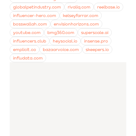
globalpetindustry.com
rivaliq.com
reelbase.io
influencer-hero.com
kelseyfarrar.com
bosswallah.com
envisionhorizons.com
youtube.com
bmg360.com
superscale.ai
influencers.club
heysocial.io
insense.pro
emplicit.co
bazaarvoice.com
skeepers.io
infludata.com