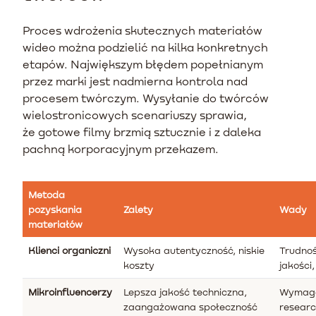
Proces wdrożenia skutecznych materiałów
wideo można podzielić na kilka konkretnych
etapów. Największym błędem popełnianym
przez marki jest nadmierna kontrola nad
procesem twórczym. Wysyłanie do twórców
wielostronicowych scenariuszy sprawia,
że gotowe filmy brzmią sztucznie i z daleka
pachną korporacyjnym przekazem.
Metoda
pozyskania
Zalety
Wady
materiałów
Klienci organiczni
Wysoka autentyczność, niskie
Trudnoś
koszty
jakości
Mikroinfluencerzy
Lepsza jakość techniczna,
Wymaga
zaangażowana społeczność
researc