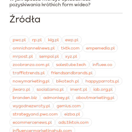
Zupełnie nie. Najlepsze efekty przynosi współpraca z
naturalnym dopasowaniu do stylistyki mediów
pozyskiwania krótkich form wideo?
mikroinfluencerami lub po prostu zwykłymi klientami,
społecznościowych, co obniża koszty kliknięcia i
którzy mają naturalny dar do nagrywania telefonem.
zwiększa zasięgi.
Źródła
Należy śledzić wskaźniki ROAS dla kampanii płatnych
Konta o mniejszych zasięgach często dysponują
wykorzystujących te materiały oraz monitorować
znacznie bardziej zaangażowaną i ufną społecznością.
współczynnik konwersji na kartach produktów przed i
po dodaniu na nich pionowych filmów z recenzjami.
pwc.pl
rp.pl
kig.pl
ewp.pl
Różnice często są widoczne już po kilku tygodniach od
omnichannelnews.pl
tktk.com
empemedia.pl
wdrożenia.
mrpost.pl
sempai.pl
xyz.pl
zoobranza.com.pl
salestube.tech
influee.co
traffictrends.pl
friendsandbrands.pl
nowymarketing.pl
bikotech.pl
happyparrots.pl
jiwaro.pl
sociallama.pl
iment.pl
iab.org.pl
branden.biz
admonkey.pl
aboutmarketing.pl
wygodnezwroty.pl
gemius.com
strategyand.pwc.com
eizba.pl
ecommercenews.pl
ads.tiktok.com
influencermarketinghub.com