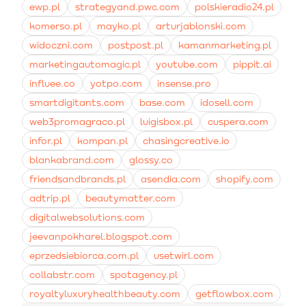
ewp.pl
strategyand.pwc.com
polskieradio24.pl
komerso.pl
mayko.pl
arturjablonski.com
widoczni.com
postpost.pl
kamanmarketing.pl
marketingautomagic.pl
youtube.com
pippit.ai
influee.co
yotpo.com
insense.pro
smartdigitants.com
base.com
idosell.com
web3promagraco.pl
luigisbox.pl
cuspera.com
infor.pl
kompan.pl
chasingcreative.io
blankabrand.com
glossy.co
friendsandbrands.pl
asendia.com
shopify.com
adtrip.pl
beautymatter.com
digitalwebsolutions.com
jeevanpokharel.blogspot.com
eprzedsiebiorca.com.pl
usetwirl.com
collabstr.com
spotagency.pl
royaltyluxuryhealthbeauty.com
getflowbox.com