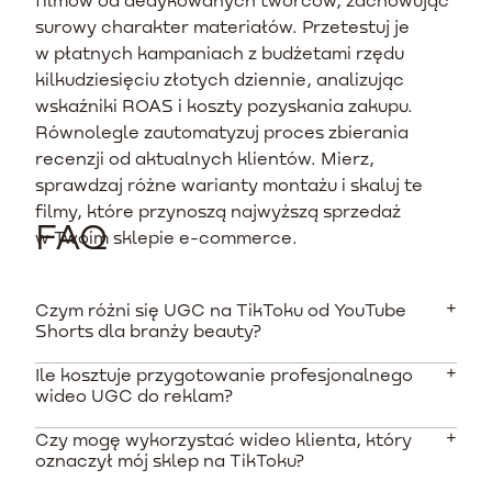
surowy charakter materiałów. Przetestuj je
w płatnych kampaniach z budżetami rzędu
kilkudziesięciu złotych dziennie, analizując
wskaźniki ROAS i koszty pozyskania zakupu.
Równolegle zautomatyzuj proces zbierania
recenzji od aktualnych klientów. Mierz,
sprawdzaj różne warianty montażu i skaluj te
filmy, które przynoszą najwyższą sprzedaż
FAQ
w Twoim sklepie e-commerce.
Czym różni się UGC na TikToku od YouTube
Shorts dla branży beauty?
Ile kosztuje przygotowanie profesjonalnego
TikTok opiera się na szybkich trendach dźwiękowych i
wideo UGC do reklam?
dociera głównie do młodszej grupy, podczas gdy
YouTube Shorts integruje się z wyszukiwarką Google,
Czy mogę wykorzystać wideo klienta, który
Koszty pojedynczego materiału od
co pozwala filmom na pozycjonowanie się i
oznaczył mój sklep na TikToku?
wyspecjalizowanych twórców zaczynają się od około
generowanie ruchu przez wiele miesięcy po publikacji.