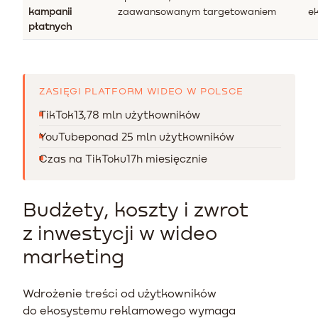
kampanii
zaawansowanym targetowaniem
e
płatnych
ZASIĘGI PLATFORM WIDEO W POLSCE
TikTok
13,78 mln użytkowników
YouTube
ponad 25 mln użytkowników
Czas na TikToku
17h miesięcznie
Budżety, koszty i zwrot
z inwestycji w wideo
marketing
Wdrożenie treści od użytkowników
do ekosystemu reklamowego wymaga