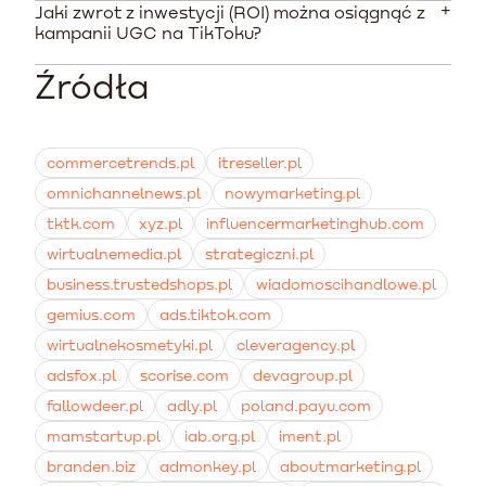
220 PLN (51 EUR), a stawki bardziej doświadczonych
Jaki zwrot z inwestycji (ROI) można osiągnąć z
Nie, samo oznaczenie nie daje praw do komercyjnego
osób mogą wynosić od 600 do 1200 PLN za pakiet kilku
kampanii UGC na TikToku?
wykorzystania utworu. Zawsze musisz poprosić twórcę
filmów z pełnymi prawami.
o wyraźną zgodę pisemną lub zawrzeć umowę o
Źródła
Według danych rynkowych za rok 2024, płatne
przeniesienie praw autorskich i zgody na wizerunek.
kampanie z udziałem influencerów i twórców na
TikToku w Polsce osiągały średni wskaźnik ROI na
poziomie 5,44.
commercetrends.pl
itreseller.pl
omnichannelnews.pl
nowymarketing.pl
tktk.com
xyz.pl
influencermarketinghub.com
wirtualnemedia.pl
strategiczni.pl
business.trustedshops.pl
wiadomoscihandlowe.pl
gemius.com
ads.tiktok.com
wirtualnekosmetyki.pl
cleveragency.pl
adsfox.pl
scorise.com
devagroup.pl
fallowdeer.pl
adly.pl
poland.payu.com
mamstartup.pl
iab.org.pl
iment.pl
branden.biz
admonkey.pl
aboutmarketing.pl