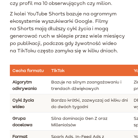
czy profil ma 10 obserwujących czy milion.
Z kolei YouTube Shorts bazuje na ogromnym
ekosystemie wyszukiwarki Google. Filmy
na Shorts mają dłuższy cykl życia i mogą
generować ruch w sklepie przez wiele miesięcy
po publikacji, podczas gdy żywotność wideo
na TikToku często zamyka się w kilku dniach.
Cecha formatu
TikTok
Y
Algorytm
Bazuje na silnym zaangażowaniu i
Zi
odkrywania
trendach dźwiękowych
p
Cykl życia
Bardzo krótki, zazwyczaj od kilku dni
D
wideo
do dwóch tygodni
w
Grupa
Silna dominacja Gen Z oraz
S
docelowa
Millenialsów
s
Format
Spark Ads, In-Feed Ads z
Y