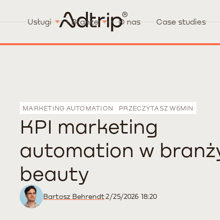
Usługi
Branże
O nas
Case studies
MARKETING AUTOMATION
PRZECZYTASZ W
6
MIN
KPI marketing
automation w branż
beauty
Bartosz Behrendt
2/25/2026 18:20