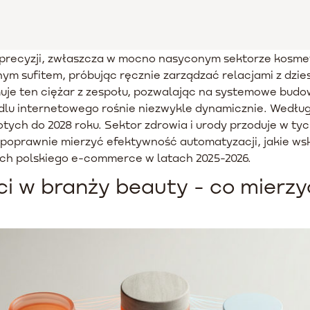
precyzji, zwłaszcza w mocno nasyconym sektorze kosmet
ym sufitem, próbując ręcznie zarządzać relacjami z dzie
je ten ciężar z zespołu, pozwalając na systemowe budo
ndlu internetowego rośnie niezwykle dynamicznie. Według
złotych do 2028 roku. Sektor zdrowia i urody przoduje w 
k poprawnie mierzyć efektywność automatyzacji, jakie wsk
iach polskiego e-commerce w latach 2025-2026.
i w branży beauty - co mierzy