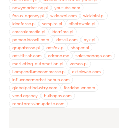
nowymarketing.pl
youtube.com
focus-agency.pl
widoczni.com
widzialni.pl
ideoforce.pl
sempire.pl
efectownia.pl
emeraldmedia.pl
idea4me.pl
pomoc.idosell.com
idosell.com
xyz.pl
grupatense.pl
adsfox.pl
shoper.pl
ads.tiktok.com
edrone.me
salesmanago.com
marketing-automation.pl
verseo.pl
kompendiumecommerce.pl
aztekweb.com
influencermarketinghub.com
globalpetindustry.com
fordebaker.com
vend.agency
hulkapps.com
ronntorossianupdate.com