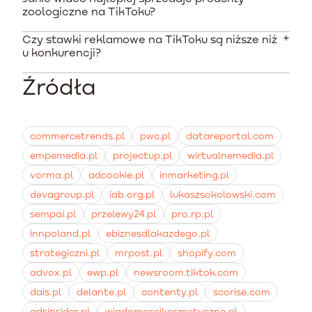
Nie, Shopify oferuje natywną aplikację umożliwiającą
zestawu reklam.
zoologiczne na TikToku?
instalację TikTok Pixela w kilku kliknięciach. Dzięki temu
możesz sprawnie mierzyć dodania do koszyka i zakupy
Czy stawki reklamowe na TikToku są niższe niż
Największą skuteczność osiągają materiały naturalne,
oraz synchronizować swój katalog produktów.
u konkurencji?
nagrywane smartfonem, pokazujące prawdziwe
reakcje zwierząt. Format User Generated Content
Źródła
Z raportów rynkowych wynika, że średnie koszty CPM
(UGC) budzi znacznie większe zaufanie niż wysoko
na TikToku w Polsce wynoszą od 5 do 25 PLN, a CPC
budżetowe spoty reklamowe.
od 2 do 4 PLN. Stawki te są zazwyczaj o 30-60% niższe
niż w ekosystemie Meta Ads.
commercetrends.pl
pwc.pl
datareportal.com
empemedia.pl
projectup.pl
wirtualnemedia.pl
vorma.pl
adcookie.pl
inmarketing.pl
devagroup.pl
iab.org.pl
lukaszsokolowski.com
sempai.pl
przelewy24.pl
pro.rp.pl
innpoland.pl
ebiznesdlakazdego.pl
strategiczni.pl
mrpost.pl
shopify.com
advox.pl
ewp.pl
newsroom.tiktok.com
dais.pl
delante.pl
contenty.pl
scorise.com
adsinsider.pl
wiadomoscikosmetyczne.pl