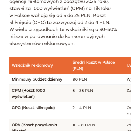
agencji reklamowych z początku 2025 roku,
stawki za 1000 wyświetleń (CPM) na TikToku
w Polsce wahają się od 5 do 25 PLN. Koszt
kliknięcia (CPC) to zazwyczaj od 2 do 4 PLN.
W wielu przypadkach te wskaźniki są o 30-60%
niższe w porównaniu do konkurencyjnych
ekosystemów reklamowych.
Średni koszt w Polsce
Wskaźnik reklamowy
U
(PLN)
Minimalny budżet dzienny
80 PLN
W
CPM (Koszt 1000
5 - 25 PLN
Za
wyświetleń)
CPC (Koszt kliknięcia)
2 - 4 PLN
Oc
r
CPA (Koszt pozyskania
10 - 60 PLN
Za
klienta)
ko