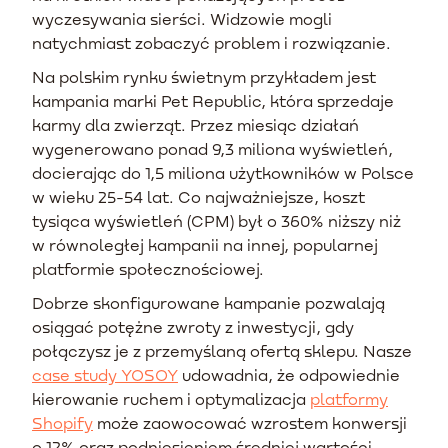
wyczesywania sierści. Widzowie mogli
natychmiast zobaczyć problem i rozwiązanie.
Na polskim rynku świetnym przykładem jest
kampania marki Pet Republic, która sprzedaje
karmy dla zwierząt. Przez miesiąc działań
wygenerowano ponad 9,3 miliona wyświetleń,
docierając do 1,5 miliona użytkowników w Polsce
w wieku 25-54 lat. Co najważniejsze, koszt
tysiąca wyświetleń (CPM) był o 360% niższy niż
w równoległej kampanii na innej, popularnej
platformie społecznościowej.
Dobrze skonfigurowane kampanie pozwalają
osiągać potężne zwroty z inwestycji, gdy
połączysz je z przemyślaną ofertą sklepu. Nasze
case study YOSOY
udowadnia, że odpowiednie
kierowanie ruchem i optymalizacja
platformy
Shopify
może zaowocować wzrostem konwersji
o 12% oraz podniesieniem średniej wartości