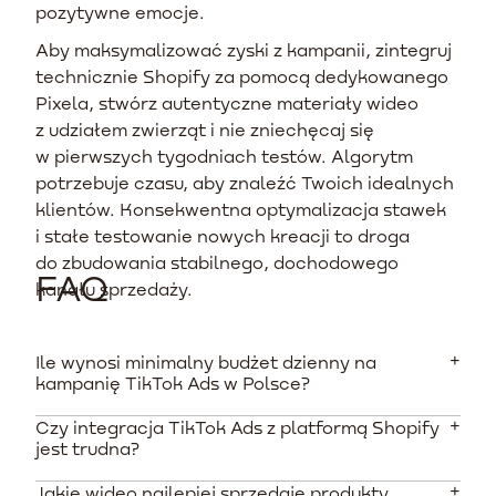
pozytywne emocje.
Aby maksymalizować zyski z kampanii, zintegruj
technicznie Shopify za pomocą dedykowanego
Pixela, stwórz autentyczne materiały wideo
z udziałem zwierząt i nie zniechęcaj się
w pierwszych tygodniach testów. Algorytm
potrzebuje czasu, aby znaleźć Twoich idealnych
klientów. Konsekwentna optymalizacja stawek
i stałe testowanie nowych kreacji to droga
do zbudowania stabilnego, dochodowego
FAQ
kanału sprzedaży.
Ile wynosi minimalny budżet dzienny na
kampanię TikTok Ads w Polsce?
Czy integracja TikTok Ads z platformą Shopify
Minimalny dzienny budżet dla jednej grupy reklam to
jest trudna?
80 PLN. Oznacza to, że miesięcznie musisz przeznaczyć
około 2400-2500 PLN na ciągłą emisję pojedynczego
Jakie wideo najlepiej sprzedaje produkty