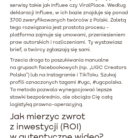
serwisy takie jak Influee czy ViralPlace. Według
deklaracji Influee, w ich bazie znajduje się ponad
3700 zweryfikowanych twórców z Polski. Zaletą
tego rozwiązania jest prostota procesu -
platforma zajmuje się umowami, przeniesieniem
praw autorskich i rozliczeniami. Ty wystawiasz
brief, a twórcy zgłaszają się sami.
Trzecia droga to poszukiwania manualne
na grupach facebookowych (np. „UGC Creators
Polska") lub na Instagramie i TikToku. Szukaj
profili oznaczonych tagami #ugc, #ugcpolska.
Ta metoda pozwala wynegocjować lepsze
stawki bezpośrednio, ale obciąża Cię całą
logistyką prawno-operacyjną.
Jak mierzyc zwrot
z inwestycji (ROI)
w autentyczne wideo?