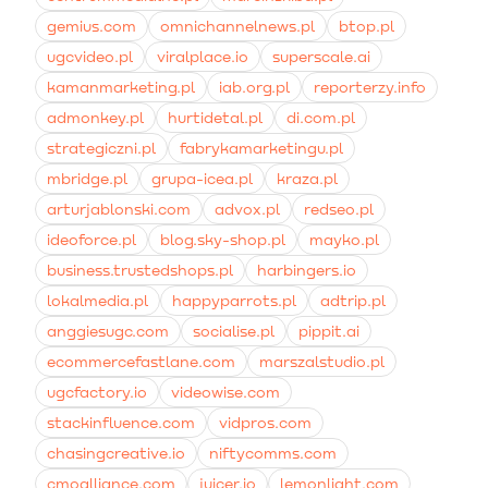
gemius.com
omnichannelnews.pl
btop.pl
ugcvideo.pl
viralplace.io
superscale.ai
kamanmarketing.pl
iab.org.pl
reporterzy.info
admonkey.pl
hurtidetal.pl
di.com.pl
strategiczni.pl
fabrykamarketingu.pl
mbridge.pl
grupa-icea.pl
kraza.pl
arturjablonski.com
advox.pl
redseo.pl
ideoforce.pl
blog.sky-shop.pl
mayko.pl
business.trustedshops.pl
harbingers.io
lokalmedia.pl
happyparrots.pl
adtrip.pl
anggiesugc.com
socialise.pl
pippit.ai
ecommercefastlane.com
marszalstudio.pl
ugcfactory.io
videowise.com
stackinfluence.com
vidpros.com
chasingcreative.io
niftycomms.com
cmoalliance.com
juicer.io
lemonlight.com