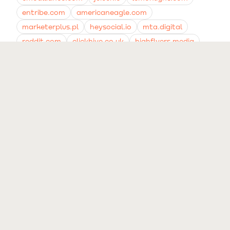
entribe.com
americaneagle.com
marketerplus.pl
heysocial.io
mta.digital
reddit.com
clickhive.co.uk
highflyers.media
youtube.com
kreatywniejszy.pl
sociends.pl
scribd.com
helloernie.com.au
sendpulse.com