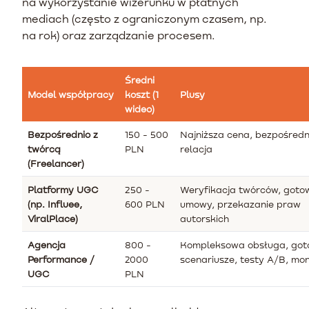
na wykorzystanie wizerunku w płatnych
mediach (często z ograniczonym czasem, np.
na rok) oraz zarządzanie procesem.
Średni
Model współpracy
koszt (1
Plusy
wideo)
Bezpośrednio z
150 - 500
Najniższa cena, bezpośredn
twórcą
PLN
relacja
(Freelancer)
Platformy UGC
250 -
Weryfikacja twórców, goto
(np. Influee,
600 PLN
umowy, przekazanie praw
ViralPlace)
autorskich
Agencja
800 -
Kompleksowa obsługa, go
Performance /
2000
scenariusze, testy A/B, mo
UGC
PLN