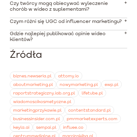
Czy twórcy mogą obiecywać wyleczenie
W 2026 roku średni koszt stworzenia prostego, 30-
chorób w wideo z suplementami?
sekundowego materiału to około 220-230 PLN (51
EUR). Bardziej doświadczeni twórcy oferujący montaż i
Czym różni się UGC od influencer marketingu?
Absolutnie nie. UOKiK oraz GIS surowo karzą za
szersze licencje wyceniają swoje usługi od 400 PLN do
przypisywanie suplementom właściwości leczniczych.
nawet 1500 PLN za film.
Gdzie najlepiej publikować opinie wideo
Materiały muszą opierać się na dozwolonych
Influencerowi płacisz za to, aby udostępnił post swoim
klientów?
oświadczeniach zdrowotnych zatwierdzonych przez
obserwującym (płacisz za zasięg). Twórca treści
EFSA.
użytkownika generuje dla Ciebie surowe wideo, które
Źródła
Najlepsze efekty daje wykorzystanie materiałów w
sam dystrybuujesz we własnych kampaniach płatnych.
kampaniach reklamowych na platformach takich jak
TikTok i Meta Ads. Dodatkowo świetnie sprawdzają się
umieszczone bezpośrednio na stronach produktów
biznes.newseria.pl
attomy.io
oraz w automatycznych mailach dla porzuconych
aboutmarketing.pl
nowymarketing.pl
ewp.pl
koszyków.
raportstrategiczny.iab.org.pl
lifetube.pl
wiadomoscikosmetyczne.pl
marketingprzykawie.pl
contentstandard.pl
businessinsider.com.pl
pmrmarketexperts.com
keyla.ai
sempai.pl
influee.co
centrummedialne.pl
marcinskiba.pl