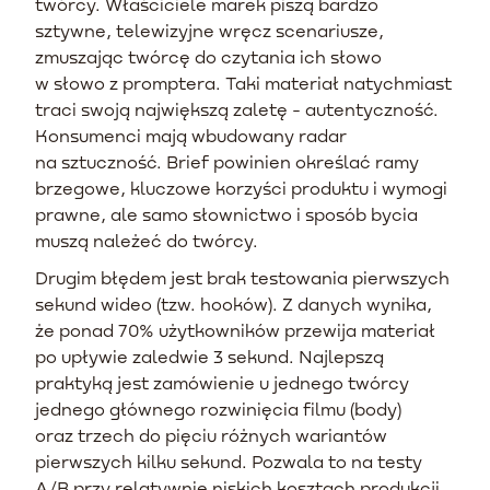
twórcy. Właściciele marek piszą bardzo
sztywne, telewizyjne wręcz scenariusze,
zmuszając twórcę do czytania ich słowo
w słowo z promptera. Taki materiał natychmiast
traci swoją największą zaletę - autentyczność.
Konsumenci mają wbudowany radar
na sztuczność. Brief powinien określać ramy
brzegowe, kluczowe korzyści produktu i wymogi
prawne, ale samo słownictwo i sposób bycia
muszą należeć do twórcy.
Drugim błędem jest brak testowania pierwszych
sekund wideo (tzw. hooków). Z danych wynika,
że ponad 70% użytkowników przewija materiał
po upływie zaledwie 3 sekund. Najlepszą
praktyką jest zamówienie u jednego twórcy
jednego głównego rozwinięcia filmu (body)
oraz trzech do pięciu różnych wariantów
pierwszych kilku sekund. Pozwala to na testy
A/B przy relatywnie niskich kosztach produkcji.