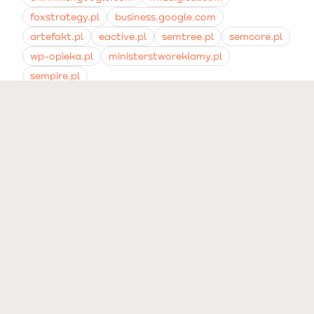
foxstrategy.pl
business.google.com
artefakt.pl
eactive.pl
semtree.pl
semcore.pl
wp-opieka.pl
ministerstworeklamy.pl
sempire.pl