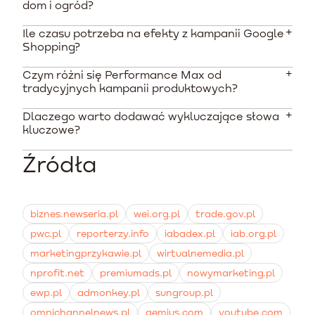
dom i ogród?
Ile czasu potrzeba na efekty z kampanii Google
Minimalny rekomendowany budżet mediowy na
Shopping?
rozpoczęcie działań w tej branży to od 2000 do 5000
PLN miesięcznie. Taka kwota pozwala algorytmom na
Czym różni się Performance Max od
Inteligentne kampanie produktowe potrzebują
zebranie odpowiedniej liczby danych i optymalizację
tradycyjnych kampanii produktowych?
zazwyczaj od 2 do 4 tygodni na pełną naukę i
wyświetlania reklam pod kątem rentowności.
stabilizację wyników. W tym czasie algorytmy testują
Dlaczego warto dodawać wykluczające słowa
Performance Max to zautomatyzowany format
różne grupy docelowe i dopasowują stawki, dlatego
kluczowe?
wyświetlający reklamy we wszystkich kanałach Google
początkowe koszty konwersji mogą być wyższe.
jednocześnie, opierający się mocno na dostarczonych
Źródła
Wykluczenia zapobiegają wyświetlaniu reklam osobom
materiałach tekstowych i graficznych. Tradycyjne
szukającym darmowych porad lub używanych
kampanie produktowe opierają się wyłącznie na pliku
towarów, co chroni budżet przed pustymi kliknięciami.
Merchant Center i wyświetlają tylko w wynikach
Dzięki temu środki przeznaczane są wyłącznie na
wyszukiwania i zakładce Zakupy.
biznes.newseria.pl
wei.org.pl
trade.gov.pl
użytkowników o wysokiej intencji zakupowej.
pwc.pl
reporterzy.info
iabadex.pl
iab.org.pl
marketingprzykawie.pl
wirtualnemedia.pl
nprofit.net
premiumads.pl
nowymarketing.pl
ewp.pl
admonkey.pl
sungroup.pl
omnichannelnews.pl
gemius.com
youtube.com