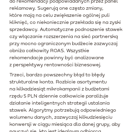
do rekomendacji podpowiadanych przez panel
reklamowy. Sugerują one często zmiany,
które mają na celu zwiększenie ogólnej puli
kliknięć, co niekoniecznie przekłada się na zyski
sprzedawcy. Automatyczne podnoszenie stawek
czy włączanie rozszerzenia na sieć partnerską
przy mocno ograniczonym budżecie zazwyczaj
obniża całkowity ROAS. Wszystkie
rekomendacje powinny być analizowane
z perspektywy rentowności biznesowej.
Trzeci, bardzo powszechny błąd to błędy
strukturalne konta. Rozbicie asortymentu
na kilkadziesiąt mikrokampanii z budżetami
rzędu 5 PLN dziennie całkowicie paraliżuje
działanie inteligentnych strategii ustalania
stawek. Algorytmy potrzebują odpowiedniego
wolumenu danych, zazwyczaj kilkudziesięciu
konwersji w ciągu miesiąca dla danej grupy, aby
nauczyć się, kto jest idealnym odbiorcą.