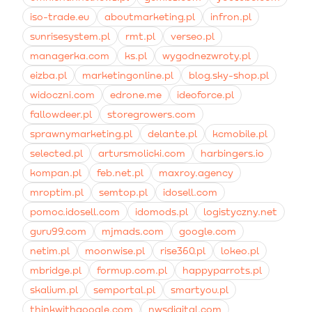
iso-trade.eu
aboutmarketing.pl
infron.pl
sunrisesystem.pl
rmt.pl
verseo.pl
managerka.com
ks.pl
wygodnezwroty.pl
eizba.pl
marketingonline.pl
blog.sky-shop.pl
widoczni.com
edrone.me
ideoforce.pl
fallowdeer.pl
storegrowers.com
sprawnymarketing.pl
delante.pl
kcmobile.pl
selected.pl
artursmolicki.com
harbingers.io
kompan.pl
feb.net.pl
maxroy.agency
mroptim.pl
semtop.pl
idosell.com
pomoc.idosell.com
idomods.pl
logistyczny.net
guru99.com
mjmads.com
google.com
netim.pl
moonwise.pl
rise360.pl
lokeo.pl
mbridge.pl
formup.com.pl
happyparrots.pl
skalium.pl
semportal.pl
smartyou.pl
thinkwithgoogle.com
nwsdigital.com