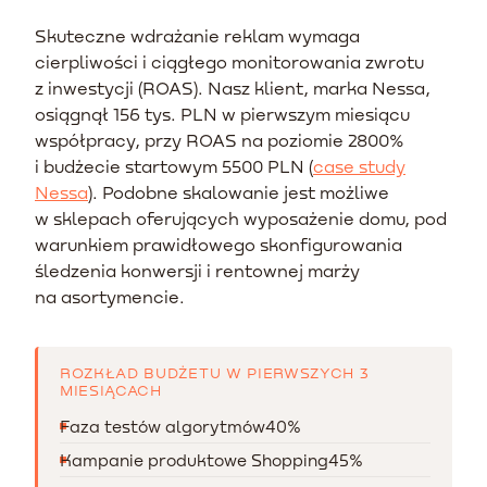
Skuteczne wdrażanie reklam wymaga
cierpliwości i ciągłego monitorowania zwrotu
z inwestycji (ROAS). Nasz klient, marka Nessa,
osiągnął 156 tys. PLN w pierwszym miesiącu
współpracy, przy ROAS na poziomie 2800%
i budżecie startowym 5500 PLN (
case study
Nessa
). Podobne skalowanie jest możliwe
w sklepach oferujących wyposażenie domu, pod
warunkiem prawidłowego skonfigurowania
śledzenia konwersji i rentownej marży
na asortymencie.
ROZKŁAD BUDŻETU W PIERWSZYCH 3
MIESIĄCACH
Faza testów algorytmów
40%
Kampanie produktowe Shopping
45%