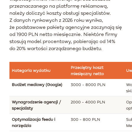
przeznaczanego na platformę reklamową,
należy doliczyć koszty obsługi specjalistów.
Z danych rynkowych z 2026 roku wynika,
że podstawowe pakiety agencyjne zaczynają się
od 1900 PLN netto miesięcznie. Niektóre firmy
stosują model procentowy, pobierając od 14%
do 20% wartości zarządzanego budżetu.
Przeciętny koszt
Kategoria wydatku
Uw
miesięczny netto
Budżet mediowy (Google)
3000 - 8000 PLN
War
sk
Wynagrodzenie agencji /
2000 - 4000 PLN
Op
specjalisty
op
Optymalizacja feedu i
300 - 800 PLN
Su
narzędzia
Me