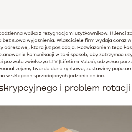
odzienna walka z rezygnacjami uzytkownikow. Klienci za
ja bez slowa wyjasnienia. Wlasciciele firm wydaja coraz
y adresowej, ktora juz posiadaja. Rozwiazaniem tego k
zaplanowanie komunikacji w taki sposob, aby zatrzymac uz
pozwala zwiekszyc LTV (Lifetime Value), odzyskac porz
Przeanalizujemy twarde dane rynkowe, zestawimy popula
c w sklepach sprzedajacych jedzenie online.
krypcyjnego i problem rotacji