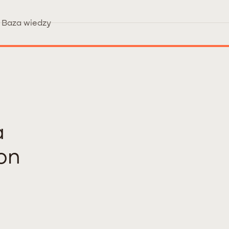
Baza wiedzy
a
on