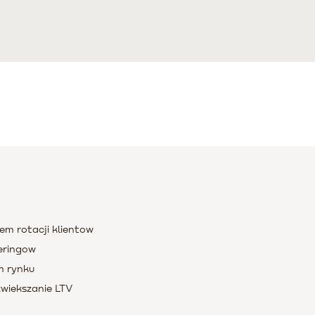
em rotacji klientow
eringow
m rynku
wiekszanie LTV