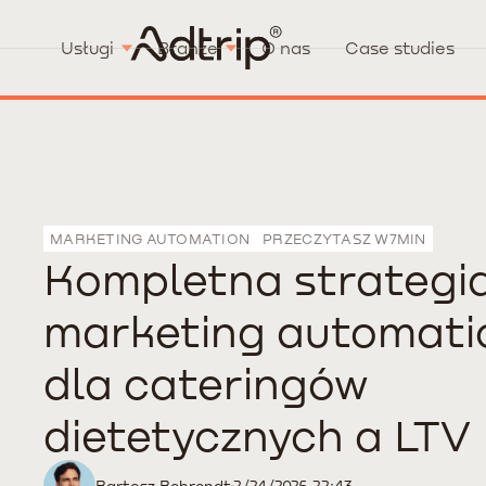
Usługi
Branże
O nas
Case studies
MARKETING AUTOMATION
PRZECZYTASZ W
7
MIN
Kompletna strategi
marketing automati
dla cateringów
dietetycznych a LTV
Bartosz Behrendt
2/24/2026 22:43