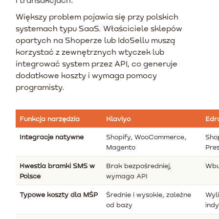
Większy problem pojawia się przy polskich
systemach typu SaaS. Właściciele sklepów
opartych na Shoperze lub IdoSellu muszą
korzystać z zewnętrznych wtyczek lub
integrować system przez API, co generuje
dodatkowe koszty i wymaga pomocy
programisty.
Funkcja narzędzia
Klaviyo
Edr
Integracje natywne
Shopify, WooCommerce,
Shop
Magento
Pre
Kwestia bramki SMS w
Brak bezpośredniej,
Wbu
Polsce
wymaga API
Typowe koszty dla MŚP
Średnie i wysokie, zależne
Wyl
od bazy
indy