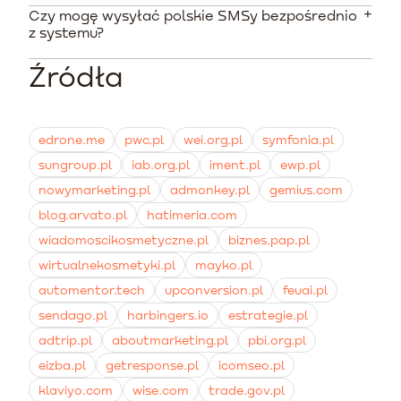
liczącej 500 profili wynosi około 80 PLN (20 USD).
Czy mogę wysyłać polskie SMSy bezpośrednio
W branży kosmetycznej najlepiej konwertują
z systemu?
wiadomości replenishment przypominające o zużyciu
produktu. Dobre efekty dają też zautomatyzowane
Źródła
Wysyłka komunikatów SMS do polskich numerów jest
emaile rekomendujące produkty komplementarne kilka
możliwa, jednak rozliczana na podstawie systemu
dni po odbiorze paczki.
kredytowego, gdzie jedna wiadomość do Polski
pochłania 3 kredyty. Wielu sprzedawców decyduje się
edrone.me
pwc.pl
wei.org.pl
symfonia.pl
na integrację zewnętrznych lokalnych bramek SMS.
sungroup.pl
iab.org.pl
iment.pl
ewp.pl
nowymarketing.pl
admonkey.pl
gemius.com
blog.arvato.pl
hatimeria.com
wiadomoscikosmetyczne.pl
biznes.pap.pl
wirtualnekosmetyki.pl
mayko.pl
automentor.tech
upconversion.pl
feuai.pl
sendago.pl
harbingers.io
estrategie.pl
adtrip.pl
aboutmarketing.pl
pbi.org.pl
eizba.pl
getresponse.pl
icomseo.pl
klaviyo.com
wise.com
trade.gov.pl