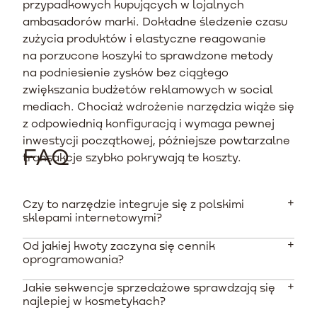
przypadkowych kupujących w lojalnych
ambasadorów marki. Dokładne śledzenie czasu
zużycia produktów i elastyczne reagowanie
na porzucone koszyki to sprawdzone metody
na podniesienie zysków bez ciągłego
zwiększania budżetów reklamowych w social
mediach. Chociaż wdrożenie narzędzia wiąże się
z odpowiednią konfiguracją i wymaga pewnej
inwestycji początkowej, późniejsze powtarzalne
FAQ
transakcje szybko pokrywają te koszty.
Czy to narzędzie integruje się z polskimi
sklepami internetowymi?
Od jakiej kwoty zaczyna się cennik
Natywna i szybka integracja występuje m.in. z
oprogramowania?
platformami Shopify i WooCommerce. Podłączenie
narzędzia do systemów takich jak Shoper czy IdoSell
Jakie sekwencje sprzedażowe sprawdzają się
Opłaty miesięczne są uzależnione od liczby adresów w
wymaga skorzystania z zewnętrznych konektorów API.
najlepiej w kosmetykach?
bazie kontaktowej. Podstawowy płatny plan dla listy