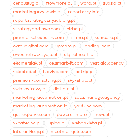
cenauslug.pl
flowmore.pl
jiwaro.pl
suasio.pl
marketingprzykawie.pl
reporterzy.info
raportstrategiczny.iab.org.pl
strategyand.pwc.com
eizba.pl
pmrmarketexperts.com
ifirma.pl
semcore.pl
cyrekdigital.com
upmore.pl
landingi.com
owocneinwestycje.pl
digitalheart.pl
ekomersiak.pl
ce.smart-it.com
vestigio.agency
selected.pl
klaviyo.com
adtrip.pl
premium-consulting.pl
sky-shop.pl
swiatcyfrowy.pl
digitalx.pl
marketing-automation.pl
salesmanago.agency
marketing-automation.ie
youtube.com
getresponse.com
powercrm.pro
inewi.pl
x-catering.pl
lupigo.pl
webankieta.pl
interankiety.pl
meetmarigold.com