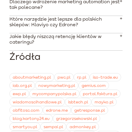
Dlaczego wdrożenie marketing automation jest
LTV (Customer Lifetime Value) to całkowity przychód
tak polecane?
wygenerowany przez jednego klienta przez cały okres
korzystania z danej marki. W dietach pudełkowych
Które narzędzie jest lepsze dla polskich
Narzędzia te pozwalają automatycznie reagować na
zależy od długości opłaconej subskrypcji i powrotów.
sklepów: Klaviyo czy Edrone?
zachowania kupujących, na przykład wysyłając
przypomnienia o końcu diety. Według ekspertów ROI z
Jakie błędy niszczą retencję klientów w
Edrone świetnie sprawdza się w Polsce dzięki gotowym
e-mail marketingu wynosi nawet do 4200 procent.
cateringu?
integracjom z platformami Shoper czy IdoSell oraz
obsłudze lokalnych bramek SMS. Klaviyo to z kolei
Źródła
Najczęstsze błędy to brak segmentacji bazy, wysyłanie
potężne narzędzie analityczne, idealne dla sklepów
generycznych ofert niepasujących do wybranej diety
opartych na Shopify.
oraz słaba obsługa posprzedażowa. Ignorowanie opinii
klientów szybko prowadzi do rezygnacji.
aboutmarketing.pl
pwc.pl
rp.pl
iso-trade.eu
iab.org.pl
nowymarketing.pl
gemius.com
ewp.pl
mycompanypolska.pl
portal.faktura.pl
wiadomoscihandlowe.pl
isbtech.pl
mayko.pl
obfitosc.com
edrone.me
getresponse.pl
blog.kartony24.eu
grzegorzsekowski.pl
smartyou.pl
sempai.pl
admonkey.pl