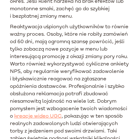
okres. Jeśli klient narzeka na brak efektów lub
monotonne smaki, zachęć go do szybkiej
i bezpłatnej zmiany menu.
Reaktywacja uśpionych użytkowników to równie
ważny proces. Osoby, które nie robiły zamówień
od 60 dni, mają ogromną szansę powrócić, jeśli
tylko zobaczą nowe pozycje w menu lub
interesującą promocję z okazji zmiany pory roku.
Warto również wykorzystywać cykliczne ankiety
NPS, aby regularnie weryfikować zadowolenie
i błyskawicznie reagować na zgłaszane
opóźnienia dostawców. Profesjonalnie i szybko
obsłużona reklamacja potrafi zbudować
niesamowitą lojalność na wiele lat. Dobrym
pomysłem jest wzbogacenie twoich wiadomości
o
kreacje wideo UGC
, pokazując w ten sposób
realnych zadowolonych ludzi otwierających
torby z jedzeniem pod swoimi drzwiami. Taki
zabieg świetnie podnosi wskaźniki klikalności.