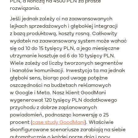
PLN, a kończą na 4500 PLN za proste
rozwiązania.
Jeśli jednak zależy ci na zaawansowanych
lejkach sprzedażowych i głębokiej integracji
z bazą produktową, koszty rosną. Całkowity
wydatek na zaawansowany system może wahać
się od 10 do 15 tysięcy PLN, a jego miesięczne
utrzymanie kosztuje od 6 do 10 tysięcy PLN.
Wiele zależy od liczby tworzonych segmentów
i kanałów komunikacji. Inwestycja ta ma jednak
głęboki sens, biorąc pod uwagę potężne
oszczędności na budżetach reklamowych
w Google i Meta. Nasz klient GoodMani
wygenerował 120 tysięcy PLN dodatkowego
przychodu z dobrze zaplanowanych
powiadomień, podnosząc konwersję o 25
procent (
case study GoodMani
). Właściwie
skonfigurowane scenariusze zarabiają na siebie
automatycznie o każdej porze dnia i nocy.