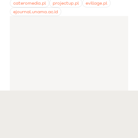
cateromedia.pl
projectup.pl
evillage.pl
ejournal.unama.ac.id