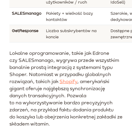
użytkowników / ruch
IdoSell)
SALESmanago
Pakiety + wielkość bazy
Szerokie, 
kontaktów
dedykowa
GetResponse
Liczba subskrybentów na
Dostępne 
koncie
zewnętrzn
Lokalne oprogramowanie, takie jak Edrone
czy SALESmanago, wygrywa przede wszystkim
banalnie prostą integracją z systemami typu
Shoper. Natomiast w przypadku globalnych
rozwiązań, takich jak
Shopify
, amerykański
gigant oferuje najgłębszą synchronizację
danych transakcyjnych. Pozwala
to na wykorzystywanie bardzo precyzyjnych
zdarzeń, na przykład faktu dodania produktu
do koszyka lub obejrzenia konkretnej zakładki ze
składem witamin.