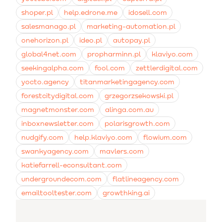
shoper.pl
help.edrone.me
idosell.com
salesmanago.pl
marketing-automation.pl
onehorizon.pl
ideo.pl
autopay.pl
global4net.com
propharminn.pl
klaviyo.com
seekingalpha.com
fool.com
zettlerdigital.com
yocto.agency
titanmarketingagency.com
forestcitydigital.com
grzegorzsekowski.pl
magnetmonster.com
alinga.com.au
inboxnewsletter.com
polarisgrowth.com
nudgify.com
help.klaviyo.com
flowium.com
swankyagency.com
mavlers.com
katiefarrell-econsultant.com
undergroundecom.com
flatlineagency.com
emailtooltester.com
growthking.ai