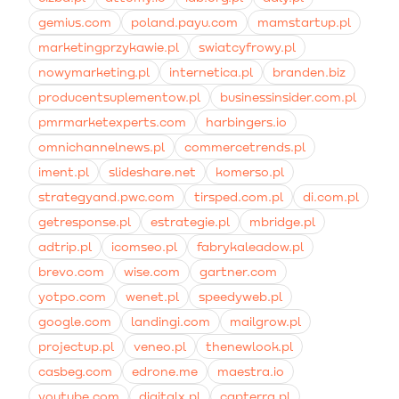
ograniczeń terytorialnych.
gemius.com
poland.payu.com
mamstartup.pl
marketingprzykawie.pl
swiatcyfrowy.pl
nowymarketing.pl
internetica.pl
branden.biz
producentsuplementow.pl
businessinsider.com.pl
pmrmarketexperts.com
harbingers.io
omnichannelnews.pl
commercetrends.pl
iment.pl
slideshare.net
komerso.pl
strategyand.pwc.com
tirsped.com.pl
di.com.pl
getresponse.pl
estrategie.pl
mbridge.pl
adtrip.pl
icomseo.pl
fabrykaleadow.pl
brevo.com
wise.com
gartner.com
yotpo.com
wenet.pl
speedyweb.pl
google.com
landingi.com
mailgrow.pl
projectup.pl
veneo.pl
thenewlook.pl
casbeg.com
edrone.me
maestra.io
youtube.com
digitalx.pl
capterra.pl