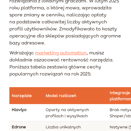
rozwiązania z lokalnymi graczami. W lutym 2025
roku platforma, o której mowa, wprowadziła
spore zmiany w cenniku, naliczając opłaty
na podstawie całkowitej liczby aktywnych
profili użytkowników. Zmodyfikowało to koszty
operacyjne dla sklepów posiadających ogromne
bazy adresowe.
Wdrażając
marketing automation
, musisz
dokładnie oszacować rentowność narzędzia.
Poniższa tabela zestawia główne cechy
popularnych rozwiązań na rok 2025:
Integracje 
Narzędzie
Model rozliczeń
platforma
Klaviyo
Oparty na aktywnych
Brak natyw
profilach i wysyłkach
Shoper/Ido
Edrone
Liczba unikalnych
Natywne (