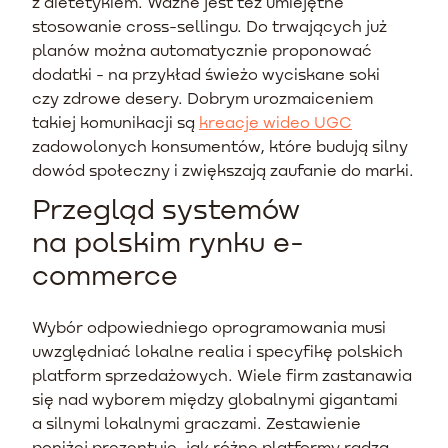
z dietetykiem. Ważne jest też umiejętne
stosowanie cross-sellingu. Do trwających już
planów można automatycznie proponować
dodatki - na przykład świeżo wyciskane soki
czy zdrowe desery. Dobrym urozmaiceniem
takiej komunikacji są
kreacje wideo UGC
zadowolonych konsumentów, które budują silny
dowód społeczny i zwiększają zaufanie do marki.
Przegląd systemów
na polskim rynku e-
commerce
Wybór odpowiedniego oprogramowania musi
uwzględniać lokalne realia i specyfikę polskich
platform sprzedażowych. Wiele firm zastanawia
się nad wyborem między globalnymi gigantami
a silnymi lokalnymi graczami. Zestawienie
poniżej prezentuje, jak różne platformy radzą