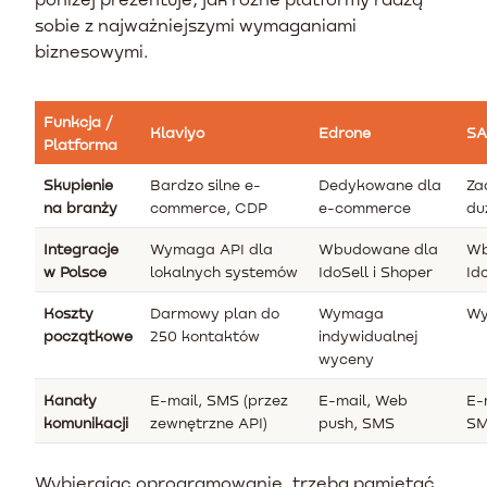
sobie z najważniejszymi wymaganiami
biznesowymi.
Funkcja /
Klaviyo
Edrone
SA
Platforma
Skupienie
Bardzo silne e-
Dedykowane dla
Za
na branży
commerce, CDP
e-commerce
du
Integracje
Wymaga API dla
Wbudowane dla
Wb
w Polsce
lokalnych systemów
IdoSell i Shoper
Id
Koszty
Darmowy plan do
Wymaga
Wy
początkowe
250 kontaktów
indywidualnej
wyceny
Kanały
E-mail, SMS (przez
E-mail, Web
E-
komunikacji
zewnętrzne API)
push, SMS
SM
Wybierając oprogramowanie, trzeba pamiętać