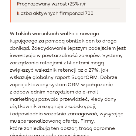
Prognozowany wzrost
+25% r/r
Liczba aktywnych firm
ponad 700
W takich warunkach walka o nowego
kupującego za pomocą obniżek cen to droga
donikąd. Zdecydowanie lepszym podejściem jest
inwestycja w powtarzalność zakupów. Systemy
zarządzania relacjami z klientami mogą
zwiększyć wskaźnik retencji aż o 27%, jak
wskazuje globalny raport SugarCRM. Dobrze
zaprojektowany system CRM w połączeniu
z odpowiednim narzędziem do e-mail
marketingu pozwala przewidzieć, kiedy dany
użytkownik zrezygnuje z subskrypcji,
i odpowiednio wcześnie zareagować, wysyłając
mu spersonalizowaną ofertę. Firmy,
które zaniedbują ten obszar, tracą ogromne
pieniądze na ciągłe pozyskiwanie