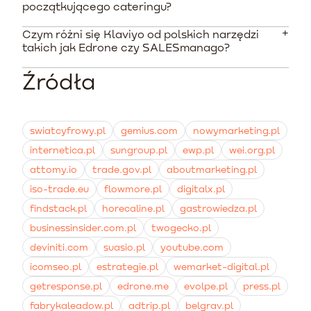
Dane rynkowe wskazują, że każda złotówka
MasterLife CRM czy Mobilny Catering mogą przesyłać
początkującego cateringu?
zainwestowana w automatyzację może przynieść
dane o zamówieniach bezpośrednio do platformy
ponad pięciokrotny zwrot. Wiele firm cateringowych
analitycznej.
Czym różni się Klaviyo od polskich narzędzi
Na początkowym etapie platforma oferuje bezpłatny
odnotowuje znaczny wzrost średniej wartości
takich jak Edrone czy SALESmanago?
plan dla małych baz kontaktowych, co pozwala
zamówienia i spadek rezygnacji już w pierwszych
przetestować narzędzie bez ryzyka finansowego.
tygodniach od uruchomienia kampanii.
Źródła
Narzędzie to wyróżnia się zaawansowanymi funkcjami
Koszty rosną wraz z wielkością bazy, ale dobrze
CDP i bezproblemową integracją z globalnymi
ustawione przypomnienia o odnowieniu diety szybko
platformami e-commerce, takimi jak Shopify. Polskie
pokrywają wydatki na subskrypcję.
rozwiązania często oferują lepsze natywne wsparcie
swiatcyfrowy.pl
gemius.com
nowymarketing.pl
dla lokalnych sklepów i gotowe integracje z bramkami
internetica.pl
sungroup.pl
ewp.pl
wei.org.pl
SMS działającymi w naszym kraju.
attomy.io
trade.gov.pl
aboutmarketing.pl
iso-trade.eu
flowmore.pl
digitalx.pl
findstack.pl
horecaline.pl
gastrowiedza.pl
businessinsider.com.pl
twogecko.pl
deviniti.com
suasio.pl
youtube.com
icomseo.pl
estrategie.pl
wemarket-digital.pl
getresponse.pl
edrone.me
evolpe.pl
press.pl
fabrykaleadow.pl
adtrip.pl
belgrav.pl