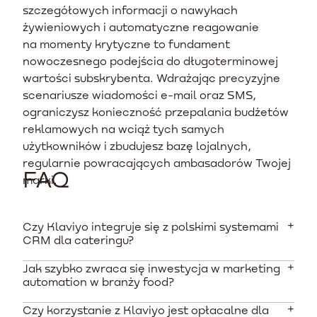
szczegółowych informacji o nawykach
żywieniowych i automatyczne reagowanie
na momenty krytyczne to fundament
nowoczesnego podejścia do długoterminowej
wartości subskrybenta. Wdrażając precyzyjne
scenariusze wiadomości e-mail oraz SMS,
ograniczysz konieczność przepalania budżetów
reklamowych na wciąż tych samych
użytkowników i zbudujesz bazę lojalnych,
regularnie powracających ambasadorów Twojej
FAQ
marki.
Czy Klaviyo integruje się z polskimi systemami
CRM dla cateringu?
Jak szybko zwraca się inwestycja w marketing
Tak, integracja jest możliwa, jednak zazwyczaj
automation w branży food?
wymaga wykorzystania dedykowanego API lub
narzędzi pośredniczących. Polskie systemy takie jak
Czy korzystanie z Klaviyo jest opłacalne dla