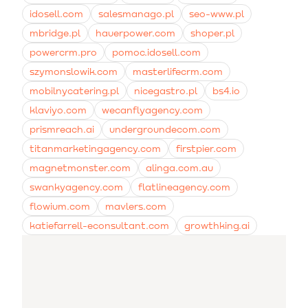
idosell.com
salesmanago.pl
seo-www.pl
mbridge.pl
hauerpower.com
shoper.pl
powercrm.pro
pomoc.idosell.com
szymonslowik.com
masterlifecrm.com
mobilnycatering.pl
nicegastro.pl
bs4.io
klaviyo.com
wecanflyagency.com
prismreach.ai
undergroundecom.com
titanmarketingagency.com
firstpier.com
magnetmonster.com
alinga.com.au
swankyagency.com
flatlineagency.com
flowium.com
mavlers.com
katiefarrell-econsultant.com
growthking.ai