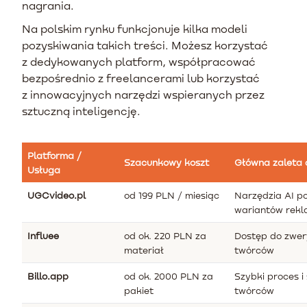
nagrania.
Na polskim rynku funkcjonuje kilka modeli
pozyskiwania takich treści. Możesz korzystać
z dedykowanych platform, współpracować
bezpośrednio z freelancerami lub korzystać
z innowacyjnych narzędzi wspieranych przez
sztuczną inteligencję.
Platforma /
Szacunkowy koszt
Główna zaleta
Usługa
UGCvideo.pl
od 199 PLN / miesiąc
Narzędzia AI p
wariantów rek
Influee
od ok. 220 PLN za
Dostęp do zwer
materiał
twórców
Billo.app
od ok. 2000 PLN za
Szybki proces i
pakiet
twórców