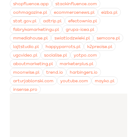
shopfluence.app
stackinfluence.com
oohmagazine.pl
ecommercenews.pl
eizba.pl
stat.gov.pl
adtrip.pl
efectownia.pl
fabrykamarketingu.pl
grupa-icea.pl
mmediahouse.pl
swiatlodzwieki.pl
semcore.pl
lajtstudio.pl
happyparrots.pl
k2precise.pl
ugcvideo.pl
socialise.pl
yotpo.com
aboutmarketing.pl
marketerplus.pl
moonwise.pl
trend.io
harbingers.io
arturjablonski.com
youtube.com
mayko.pl
insense.pro