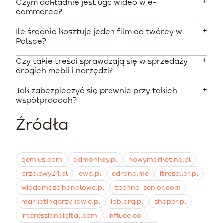
Czym dokładnie jest ugc wideo w e-
commerce?
Ile średnio kosztuje jeden film od twórcy w
To materiały filmowe tworzone przez autentycznych
Polsce?
użytkowników, klientów lub współpracujących
twórców, pokazujące produkt w naturalnych
Czy takie treści sprawdzają się w sprzedaży
Zależnie od platformy i doświadczenia twórcy, ceny
warunkach. Zastępują one wyreżyserowane,
drogich mebli i narzędzi?
zaczynają się od około 220 PLN za prosty materiał, a u
profesjonalne spoty reklamowe, oferując wyższą
profesjonalnych freelancerów wynoszą od 450 PLN do
wiarygodność i lepsze zaangażowanie w social
Jak zabezpieczyć się prawnie przy takich
Zdecydowanie tak. Format przed i po oraz
ponad 1000 PLN za wideo z pełnymi prawami do użytku
mediach.
współpracach?
długoterminowe recenzje doskonale edukują klienta.
reklamowego.
Pozwalają one zwizualizować skomplikowany montaż i
Źródła
Konieczne jest podpisanie umowy przenoszącej
udowadniają trwałość droższych produktów lepiej niż
majątkowe prawa autorskie na konkretnych polach
jakikolwiek tekst.
eksploatacji. Wymagane jest również wyraźne
oświadczenie twórcy zezwalające na wykorzystanie
gemius.com
admonkey.pl
nowymarketing.pl
jego wizerunku w kampaniach reklamowych sklepu.
przelewy24.pl
ewp.pl
edrone.me
itreseller.pl
wiadomoscihandlowe.pl
techno-senior.com
marketingprzykawie.pl
iab.org.pl
shoper.pl
impressiondigital.com
influee.co