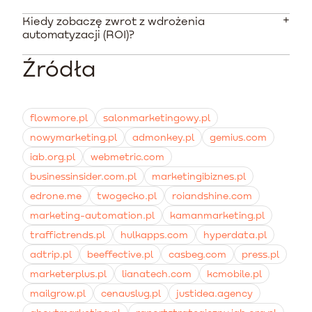
GetResponse czy Mailchimp zaczynają się już od
wspierają ratowanie koszyków i programy
kilkudziesięciu złotych miesięcznie. Uruchomienie
lojalnościowe.
Kiedy zobaczę zwrot z wdrożenia
Koszty pojedynczych scenariuszy zaczynają się od
zaledwie dwóch procesów - sekwencji powitalnej z
automatyzacji (ROI)?
około 1000 PLN, podczas gdy kompleksowa
rabatem oraz wiadomości po porzuceniu koszyka -
konfiguracja środowiska typu HubSpot przez agencję
zazwyczaj spłaca abonament z dużą nawiązką.
Źródła
Prawidłowo skonfigurowane kampanie porzuconego
to wydatek rzędu 15 000 PLN. Obsługa miesięczna
koszyka potrafią generować pierwsze zyski już w
dedykowanych specjalistów waha się między 4000 a
pierwszym tygodniu od wdrożenia. Długoterminowe
5000 PLN.
efekty wzrostu średniej wartości zamówienia poprzez
flowmore.pl
salonmarketingowy.pl
personalizację uwidaczniają się zazwyczaj po dwóch
nowymarketing.pl
admonkey.pl
gemius.com
kwartałach zbierania danych.
iab.org.pl
webmetric.com
businessinsider.com.pl
marketingibiznes.pl
edrone.me
twogecko.pl
roiandshine.com
marketing-automation.pl
kamanmarketing.pl
traffictrends.pl
hulkapps.com
hyperdata.pl
adtrip.pl
beeffective.pl
casbeg.com
press.pl
marketerplus.pl
lianatech.com
kcmobile.pl
mailgrow.pl
cenauslug.pl
justidea.agency