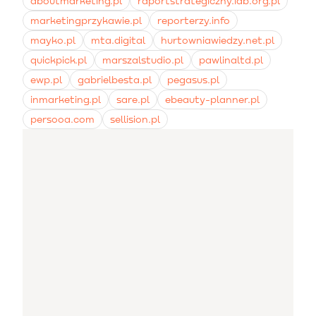
aboutmarketing.pl
raportstrategiczny.iab.org.pl
marketingprzykawie.pl
reporterzy.info
mayko.pl
mta.digital
hurtowniawiedzy.net.pl
quickpick.pl
marszalstudio.pl
pawlinaltd.pl
ewp.pl
gabrielbesta.pl
pegasus.pl
inmarketing.pl
sare.pl
ebeauty-planner.pl
persooa.com
sellision.pl