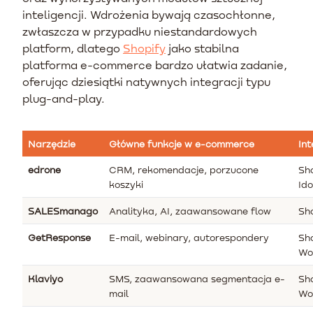
inteligencji. Wdrożenia bywają czasochłonne,
zwłaszcza w przypadku niestandardowych
platform, dlatego
Shopify
jako stabilna
platforma e-commerce bardzo ułatwia zadanie,
oferując dziesiątki natywnych integracji typu
plug-and-play.
Narzędzie
Główne funkcje w e-commerce
Int
edrone
CRM, rekomendacje, porzucone
Sho
koszyki
Ido
SALESmanago
Analityka, AI, zaawansowane flow
Sh
GetResponse
E-mail, webinary, autorespondery
Sho
Wo
Klaviyo
SMS, zaawansowana segmentacja e-
Sho
mail
Wo