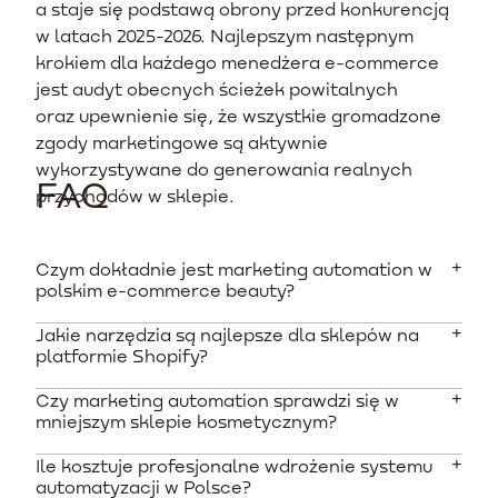
a staje się podstawą obrony przed konkurencją
w latach 2025-2026. Najlepszym następnym
krokiem dla każdego menedżera e-commerce
jest audyt obecnych ścieżek powitalnych
oraz upewnienie się, że wszystkie gromadzone
zgody marketingowe są aktywnie
wykorzystywane do generowania realnych
FAQ
przychodów w sklepie.
Czym dokładnie jest marketing automation w
polskim e-commerce beauty?
Jakie narzędzia są najlepsze dla sklepów na
To wykorzystanie specjalistycznego oprogramowania
platformie Shopify?
do zautomatyzowania powtarzalnych zadań
marketingowych. Narzędzia te segmentują klientów na
Czy marketing automation sprawdzi się w
Zdecydowanym faworytem w integracji ze
podstawie ich typu cery i preferencji, wysyłając im
mniejszym sklepie kosmetycznym?
środowiskiem Shopify jest Klaviyo, dzięki natywnym
wysoce spersonalizowane wiadomości oraz
połączeniom bez kodowania. Popularnymi polskimi
rekomendacje produktowe.
Ile kosztuje profesjonalne wdrożenie systemu
Tak. Podstawowe pakiety systemów takich jak
alternatywami są także edrone i SALESmanago, które
automatyzacji w Polsce?