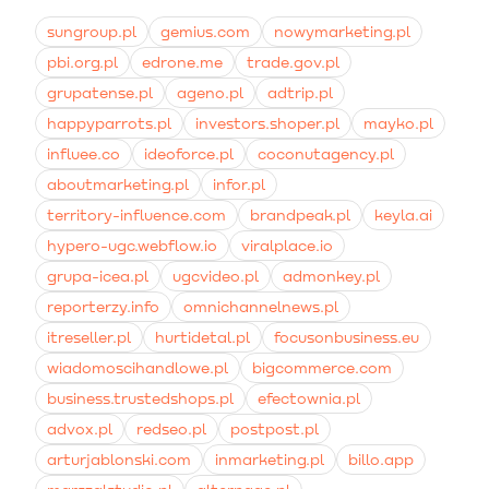
czystego dźwięku bez szumów z tła.
dobre wyniki daje również umieszczanie ich
bezpośrednio na kartach produktowych w sklepie
sungroup.pl
gemius.com
nowymarketing.pl
internetowym, co podnosi zaufanie do marki.
pbi.org.pl
edrone.me
trade.gov.pl
grupatense.pl
ageno.pl
adtrip.pl
happyparrots.pl
investors.shoper.pl
mayko.pl
influee.co
ideoforce.pl
coconutagency.pl
aboutmarketing.pl
infor.pl
territory-influence.com
brandpeak.pl
keyla.ai
hypero-ugc.webflow.io
viralplace.io
grupa-icea.pl
ugcvideo.pl
admonkey.pl
reporterzy.info
omnichannelnews.pl
itreseller.pl
hurtidetal.pl
focusonbusiness.eu
wiadomoscihandlowe.pl
bigcommerce.com
business.trustedshops.pl
efectownia.pl
advox.pl
redseo.pl
postpost.pl
arturjablonski.com
inmarketing.pl
billo.app