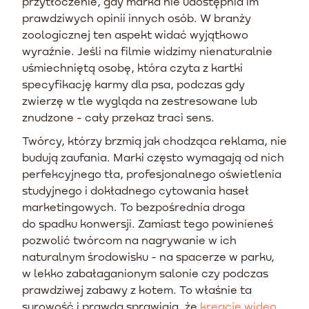
przytłoczenie, gdy marka nie udostępnia im
prawdziwych opinii innych osób. W branży
zoologicznej ten aspekt widać wyjątkowo
wyraźnie. Jeśli na filmie widzimy nienaturalnie
uśmiechniętą osobę, która czyta z kartki
specyfikację karmy dla psa, podczas gdy
zwierzę w tle wygląda na zestresowane lub
znudzone - cały przekaz traci sens.
Twórcy, którzy brzmią jak chodząca reklama, nie
budują zaufania. Marki często wymagają od nich
perfekcyjnego tła, profesjonalnego oświetlenia
studyjnego i dokładnego cytowania haseł
marketingowych. To bezpośrednia droga
do spadku konwersji. Zamiast tego powinieneś
pozwolić twórcom na nagrywanie w ich
naturalnym środowisku - na spacerze w parku,
w lekko zabałaganionym salonie czy podczas
prawdziwej zabawy z kotem. To właśnie ta
surowość i prawda sprawiają, że
kreacje wideo