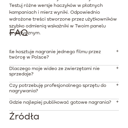
Testuj różne wersje haczyków w płatnych
kampaniach i mierz wyniki. Odpowiednio
wdrożone treści stworzone przez użytkowników
szybko odmienią wskaźniki w Twoim panelu
FAQ
analitycznym.
Ile kosztuje nagranie jednego filmu przez
twórcę w Polsce?
Dlaczego moje wideo ze zwierzętami nie
Stawki zaczynają się od około 220 PLN (51 EUR) na
sprzedaje?
popularnych platformach, natomiast bardziej
doświadczeni twórcy oczekują od 400 do nawet 2000
Czy potrzebuję profesjonalnego sprzętu do
Najczęstszą przyczyną jest brak mocnego haczyka w
PLN za materiał. Cena jest ściśle zależna od praw do
nagrywania?
pierwszych 3 sekundach oraz skupianie się na cechach
dystrybucji w reklamach płatnych.
technicznych produktu zamiast na realnych
Gdzie najlepiej publikować gotowe nagrania?
Nie. Podstawą tego formatu jest autentyczność,
problemach, jakie rozwiązuje. Zbyt wyreżyserowane
dlatego większość materiałów nagrywana jest
nagrania odbierają materiałom wiarygodność.
Źródła
nowoczesnymi smartfonami. Ważne jest jednak
Najwyższe zwroty przynosi wykorzystanie filmów w
zapewnienie dobrego, naturalnego oświetlenia i
płatnych kampaniach na Meta Ads i TikToku. Bardzo