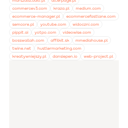
marszalstudio.pl
alterpage.pl
commercev3.com
kraza.pl
medium.com
ecommerce-manager.pl
ecommercefastlane.com
semcore.pl
youtube.com
widoczni.com
pippit.ai
yotpo.com
videowise.com
bosswallah.com
affilkit.sk
mmediahouse.pl
twine.net
hustlermarketing.com
kreatywniejszy.pl
dansiepen.io
web-project.pl