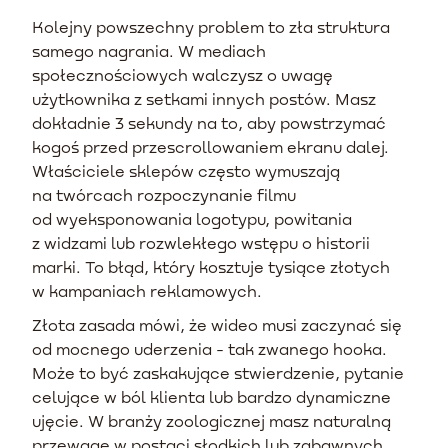
Kolejny powszechny problem to zła struktura
samego nagrania. W mediach
społecznościowych walczysz o uwagę
użytkownika z setkami innych postów. Masz
dokładnie 3 sekundy na to, aby powstrzymać
kogoś przed przescrollowaniem ekranu dalej.
Właściciele sklepów często wymuszają
na twórcach rozpoczynanie filmu
od wyeksponowania logotypu, powitania
z widzami lub rozwlekłego wstępu o historii
marki. To błąd, który kosztuje tysiące złotych
w kampaniach reklamowych.
Złota zasada mówi, że wideo musi zaczynać się
od mocnego uderzenia - tak zwanego hooka.
Może to być zaskakujące stwierdzenie, pytanie
celujące w ból klienta lub bardzo dynamiczne
ujęcie. W branży zoologicznej masz naturalną
przewagę w postaci słodkich lub zabawnych