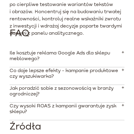
po cierpliwe testowanie wariantów tekstów
i obrazów. Koncentruj się na budowaniu trwałej
rentowności, kontroluj realne wskaźniki zwrotu
z inwestycji i wdrażaj decyzje poparte twardymi
FAQ
danymi z panelu analitycznego.
Ile kosztuje reklama Google Ads dla sklepu
meblowego?
Co daje lepsze efekty - kampanie produktowe
Koszty kliknięć (CPC) dla branży dom i ogród wahają
czy wyszukiwarka?
się najczęściej od 1 do 4 PLN. Miesięczne budżety dla
średnich sklepów internetowych zaczynają się od 10
Jak poradzić sobie z sezonowością w branży
Dla branży e-commerce absolutną podstawą są
000 PLN, do czego należy doliczyć koszty obsługi
ogrodniczej?
kampanie produktowe (Google Shopping), ponieważ od
agencyjnej.
razu pokazują zdjęcie i cenę produktu. Kampanie w
Czy wysoki ROAS z kampanii gwarantuje zysk
Warto stosować segmentację asortymentu w plikach
sieci wyszukiwania świetnie sprawdzają się jako
sklepu?
produktowych. Przed szczytem sezonu na meble
uzupełnienie dla najważniejszych zapytań z silną
ogrodowe czy grille podnosimy budżety i akceptujemy
intencją zakupową.
Źródła
Nie zawsze. Wysoki ROAS oznacza dobry zwrot z
nieco niższy zwrot z inwestycji, aby zbudować duży
samych wydatków reklamowych, ale nie uwzględnia