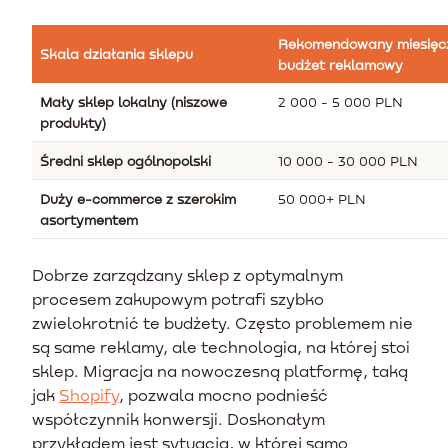
Rekomendowany miesięc
Skala działania sklepu
budżet reklamowy
Mały sklep lokalny (niszowe
2 000 - 5 000 PLN
produkty)
Średni sklep ogólnopolski
10 000 - 30 000 PLN
Duży e-commerce z szerokim
50 000+ PLN
asortymentem
Dobrze zarządzany sklep z optymalnym
procesem zakupowym potrafi szybko
zwielokrotnić te budżety. Często problemem nie
są same reklamy, ale technologia, na której stoi
sklep. Migracja na nowoczesną platformę, taką
jak
Shopify
, pozwala mocno podnieść
współczynnik konwersji. Doskonałym
przykładem jest sytuacja, w której samo