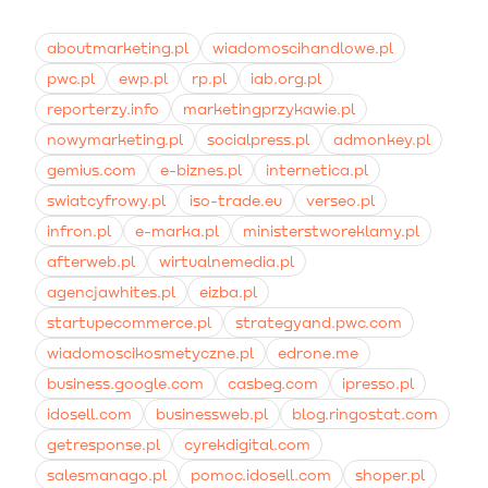
ruch, który następnie domykamy kampaniami
kosztów produkcji towaru, logistyki czy obsługi sklepu.
remarketingowymi.
Należy monitorować całkowity wskaźnik ROI, aby
aboutmarketing.pl
wiadomoscihandlowe.pl
upewnić się o faktycznej rentowności.
pwc.pl
ewp.pl
rp.pl
iab.org.pl
reporterzy.info
marketingprzykawie.pl
nowymarketing.pl
socialpress.pl
admonkey.pl
gemius.com
e-biznes.pl
internetica.pl
swiatcyfrowy.pl
iso-trade.eu
verseo.pl
infron.pl
e-marka.pl
ministerstworeklamy.pl
afterweb.pl
wirtualnemedia.pl
agencjawhites.pl
eizba.pl
startupecommerce.pl
strategyand.pwc.com
wiadomoscikosmetyczne.pl
edrone.me
business.google.com
casbeg.com
ipresso.pl
idosell.com
businessweb.pl
blog.ringostat.com
getresponse.pl
cyrekdigital.com
salesmanago.pl
pomoc.idosell.com
shoper.pl