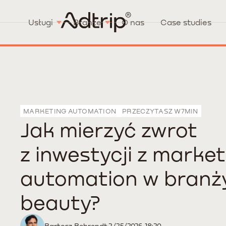
Usługi
Branże
O nas
Case studies
MARKETING AUTOMATION
PRZECZYTASZ W
7
MIN
Jak mierzyć zwrot
z inwestycji z marke
automation w branż
beauty?
Bartosz Behrendt
2/25/2026 18:20