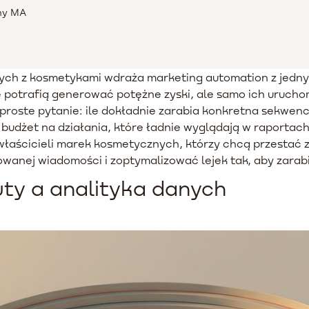
emy MA
wych z kosmetykami wdraża marketing automation z jedn
e potrafią generować potężne zyski, ale samo ich urucho
roste pytanie: ile dokładnie zarabia konkretna sekwen
 budżet na działania, które ładnie wyglądają w raportach
łaścicieli marek kosmetycznych, którzy chcą przestać z
anej wiadomości i zoptymalizować lejek tak, aby zarabia
ty a analityka danych