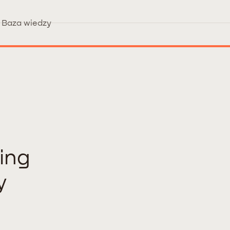
Baza wiedzy
ting
y