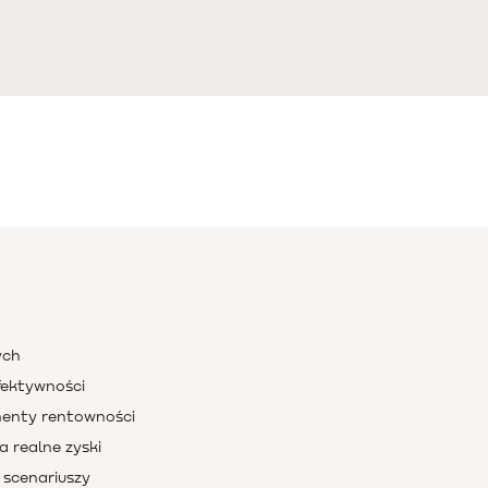
ych
fektywności
menty rentowności
a realne zyski
scenariuszy