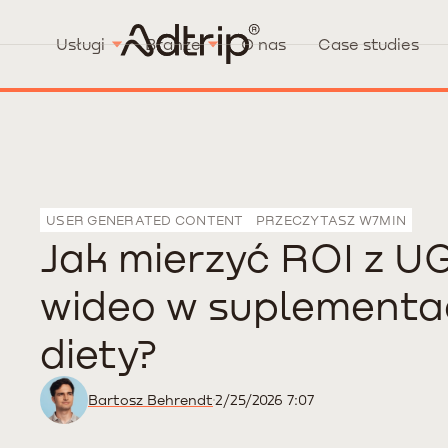
Usługi
Branże
O nas
Case studies
USER GENERATED CONTENT
PRZECZYTASZ W
7
MIN
Jak mierzyć ROI z U
wideo w suplementa
diety?
Bartosz Behrendt
2/25/2026 7:07