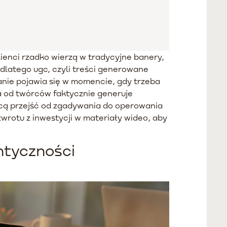
enci rzadko wierzą w tradycyjne banery,
dlatego ugc, czyli treści generowane
anie pojawia się w momencie, gdy trzeba
a od twórców faktycznie generuje
hcą przejść od zgadywania do operowania
wrotu z inwestycji w materiały wideo, aby
ntyczności