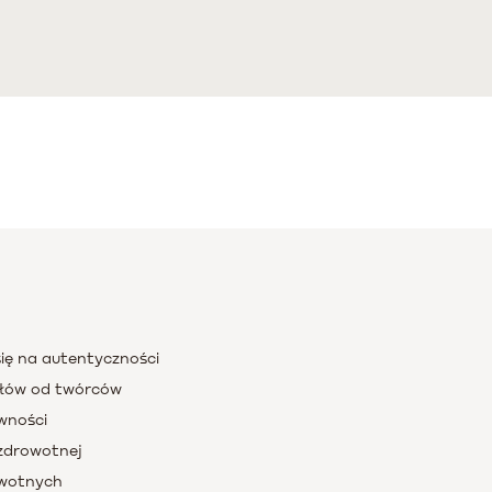
się na autentyczności
ałów od twórców
ywności
zdrowotnej
owotnych