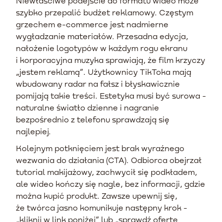
Niewłaściwe podejście do formatu wideo może
szybko przepalić budżet reklamowy. Częstym
grzechem e-commerce jest nadmierne
wygładzanie materiałów. Przesadna edycja,
nałożenie logotypów w każdym rogu ekranu
i korporacyjna muzyka sprawiają, że film krzyczy
„jestem reklamą”. Użytkownicy TikToka mają
wbudowany radar na fałsz i błyskawicznie
pomijają takie treści. Estetyka musi być surowa -
naturalne światło dzienne i nagranie
bezpośrednio z telefonu sprawdzają się
najlepiej.
Kolejnym potknięciem jest brak wyraźnego
wezwania do działania (CTA). Odbiorca obejrzał
tutorial makijażowy, zachwycił się podkładem,
ale wideo kończy się nagle, bez informacji, gdzie
można kupić produkt. Zawsze upewnij się,
że twórca jasno komunikuje następny krok -
„kliknij w link poniżej” lub „sprawdź ofertę