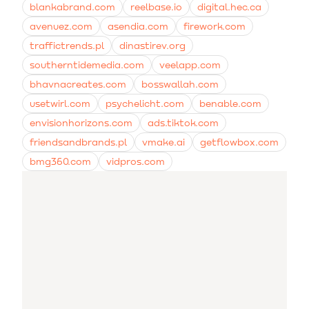
blankabrand.com
reelbase.io
digital.hec.ca
avenuez.com
asendia.com
firework.com
traffictrends.pl
dinastirev.org
southerntidemedia.com
veelapp.com
bhavnacreates.com
bosswallah.com
usetwirl.com
psychelicht.com
benable.com
envisionhorizons.com
ads.tiktok.com
friendsandbrands.pl
vmake.ai
getflowbox.com
bmg360.com
vidpros.com