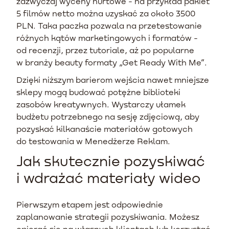
zazwyczaj wyceny hurtowe - na przykład pakiet
5 filmów netto można uzyskać za około 3500
PLN. Taka paczka pozwala na przetestowanie
różnych kątów marketingowych i formatów -
od recenzji, przez tutoriale, aż po popularne
w branży beauty formaty „Get Ready With Me”.
Dzięki niższym barierom wejścia nawet mniejsze
sklepy mogą budować potężne biblioteki
zasobów kreatywnych. Wystarczy ułamek
budżetu potrzebnego na sesję zdjęciową, aby
pozyskać kilkanaście materiałów gotowych
do testowania w Menedżerze Reklam.
Jak skutecznie pozyskiwać
i wdrażać materiały wideo
Pierwszym etapem jest odpowiednie
zaplanowanie strategii pozyskiwania. Możesz
opierać się na własnych klientach lub korzystać