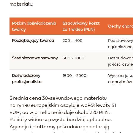
materiału.
Poziom doświadczenia
Szacunkowy koszt
Cechy chara
twórcy
za 1 wideo (PLN)
Początkujący twórca
200 - 400
Podstawowy 
ograniczone
Średniozaawansowany
500 - 1000
Rozbudowane
jakość oświe
Doświadczony
1500 - 2000
Wysoka jako
profesjonalista
algorytmów 
Średnia cena 30-sekundowego materiału
na rynku europejskim oscyluje wokół kwoty 51
EUR, co w przeliczeniu daje około 220 PLN.
Pakiety wideo są często bardziej opłacalne.
Agencje i platformy pośredniczące oferują