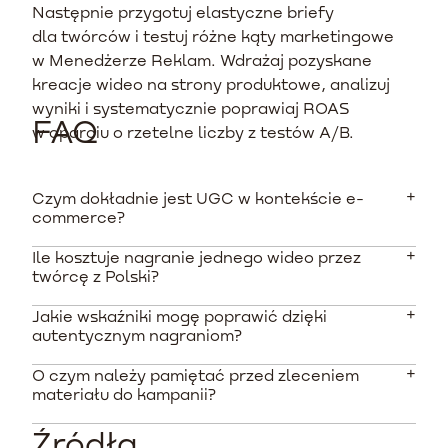
Następnie przygotuj elastyczne briefy
dla twórców i testuj różne kąty marketingowe
w Menedżerze Reklam. Wdrażaj pozyskane
kreacje wideo na strony produktowe, analizuj
wyniki i systematycznie poprawiaj ROAS
FAQ
w oparciu o rzetelne liczby z testów A/B.
Czym dokładnie jest UGC w kontekście e-
commerce?
Ile kosztuje nagranie jednego wideo przez
Są to materiały tworzone przez faktycznych
twórcę z Polski?
użytkowników i klientów, a nie bezpośrednio przez
samą markę. W e-commerce przyjmują formę
Jakie wskaźniki mogę poprawić dzięki
Ceny zaczynają się od około 200 PLN za materiał od
szczerych recenzji, zdjęć oraz autentycznych filmów
autentycznym nagraniom?
początkującej osoby. Twórcy z rozbudowanym
wideo.
portfolio i gwarancją wysokiej jakości żądają
O czym należy pamiętać przed zleceniem
Tego typu wideo potrafi podnieść współczynnik
zazwyczaj od 500 do 1000 PLN za jeden zmontowany
materiału do kampanii?
konwersji na karcie produktu o ponad 160%. W
film.
przypadku płatnych kampanii na TikToku generuje
Źródła