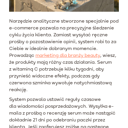
Narzędzie analityczne stworzone specjalnie pod
e-commerce pozwala na precyzyjne śledzenie
cyklu życia klienta. Zamiast wysyłać ręczne
prośby o pozostawienie opinii, system robi to za
Ciebie w idealnie dobranym momencie.
Prowadząc
marketing dla branży beauty
, wiesz,
że produkty mają różny czas działania. Serum
z witaminą C potrzebuje kilku tygodni, aby
przynieść widoczne efekty, podczas gdy
czerwona szminka wywołuje natychmiastową
reakcję.
System pozwala ustawić reguły czasowe
dla wiadomości posprzedażowych. Wysyłka e-
maila z prośbą o recenzję serum może nastąpić
dokładnie 21 dni po odebraniu paczki przez
klienta. Jeśli zaoferujesz zniżkę na następne