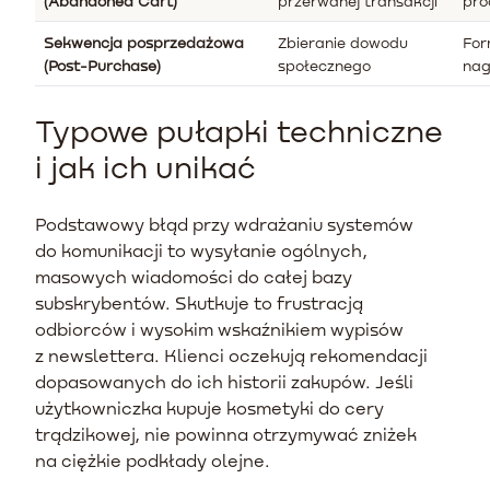
(Abandoned Cart)
przerwanej transakcji
pro
Sekwencja posprzedażowa
Zbieranie dowodu
For
(Post-Purchase)
społecznego
nag
Typowe pułapki techniczne
i jak ich unikać
Podstawowy błąd przy wdrażaniu systemów
do komunikacji to wysyłanie ogólnych,
masowych wiadomości do całej bazy
subskrybentów. Skutkuje to frustracją
odbiorców i wysokim wskaźnikiem wypisów
z newslettera. Klienci oczekują rekomendacji
dopasowanych do ich historii zakupów. Jeśli
użytkowniczka kupuje kosmetyki do cery
trądzikowej, nie powinna otrzymywać zniżek
na ciężkie podkłady olejne.