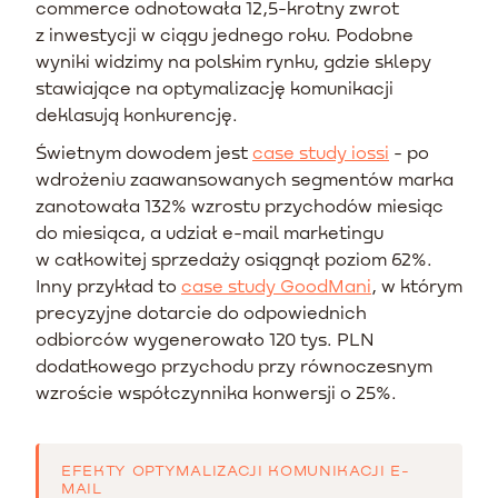
commerce odnotowała 12,5-krotny zwrot
z inwestycji w ciągu jednego roku. Podobne
wyniki widzimy na polskim rynku, gdzie sklepy
stawiające na optymalizację komunikacji
deklasują konkurencję.
Świetnym dowodem jest
case study iossi
- po
wdrożeniu zaawansowanych segmentów marka
zanotowała 132% wzrostu przychodów miesiąc
do miesiąca, a udział e-mail marketingu
w całkowitej sprzedaży osiągnął poziom 62%.
Inny przykład to
case study GoodMani
, w którym
precyzyjne dotarcie do odpowiednich
odbiorców wygenerowało 120 tys. PLN
dodatkowego przychodu przy równoczesnym
wzroście współczynnika konwersji o 25%.
EFEKTY OPTYMALIZACJI KOMUNIKACJI E-
MAIL