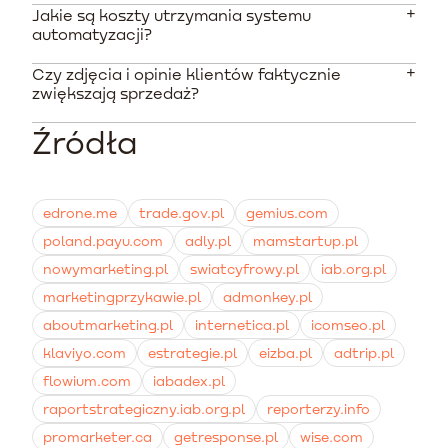
sklepach internetowych. Oferuje głęboką integrację z
Jakie są koszty utrzymania systemu
systemami takimi jak Shopify, pozwalając na
Wystarczy ustawić sekwencję posprzedażową z
automatyzacji?
wyzwalanie wiadomości na podstawie konkretnych
opóźnieniem dostosowanym do czasu zużycia
zachowań zakupowych klienta i zawartości jego
produktu. Wiadomość powinna zawierać zachętę w
Czy zdjęcia i opinie klientów faktycznie
Większość platform tego typu oferuje model freemium,
koszyka.
postaci kodu rabatowego za dodanie zdjęcia lub wideo
zwiększają sprzedaż?
darmowy do limitu około 250 kontaktów. Wraz ze
z recenzją.
wzrostem bazy subskrybentów i liczby wysyłanych
Źródła
Tak. Badania rynkowe pokazują, że w branży
wiadomości koszty skalują się zgodnie z cennikiem
kosmetycznej dowód społeczny w postaci
wybranego planu abonamentowego.
autentycznych zdjęć buduje zaufanie szybciej niż
standardowe grafiki produktowe, co bezpośrednio
edrone.me
trade.gov.pl
gemius.com
przekłada się na wyższe wskaźniki konwersji i
poland.payu.com
adly.pl
mamstartup.pl
powracalność klientów.
nowymarketing.pl
swiatcyfrowy.pl
iab.org.pl
marketingprzykawie.pl
admonkey.pl
aboutmarketing.pl
internetica.pl
icomseo.pl
klaviyo.com
estrategie.pl
eizba.pl
adtrip.pl
flowium.com
iabadex.pl
raportstrategiczny.iab.org.pl
reporterzy.info
promarketer.ca
getresponse.pl
wise.com