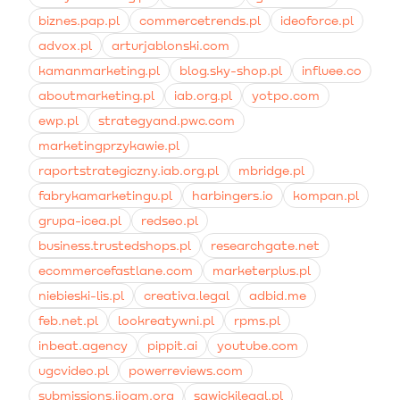
biznes.pap.pl
commercetrends.pl
ideoforce.pl
advox.pl
arturjablonski.com
kamanmarketing.pl
blog.sky-shop.pl
influee.co
aboutmarketing.pl
iab.org.pl
yotpo.com
ewp.pl
strategyand.pwc.com
marketingprzykawie.pl
raportstrategiczny.iab.org.pl
mbridge.pl
fabrykamarketingu.pl
harbingers.io
kompan.pl
grupa-icea.pl
redseo.pl
business.trustedshops.pl
researchgate.net
ecommercefastlane.com
marketerplus.pl
niebieski-lis.pl
creativa.legal
adbid.me
feb.net.pl
lookreatywni.pl
rpms.pl
inbeat.agency
pippit.ai
youtube.com
ugcvideo.pl
powerreviews.com
submissions.ijoqm.org
sawickilegal.pl