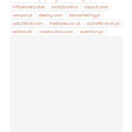
influencers.club
socialbook.io
capcut.com
sempai.pl
deelixy.com
bbmarketing.pl
ads.tiktok.com
freshpies.co.uk
stars4brands.pl
estima.sh
create.vista.com
avention.pl