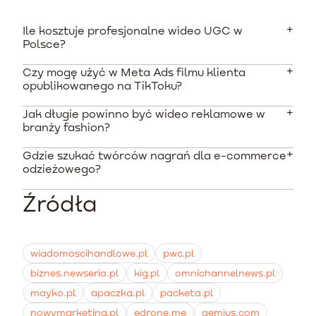
Ile kosztuje profesjonalne wideo UGC w
Polsce?
Czy mogę użyć w Meta Ads filmu klienta
Średni koszt wyprodukowania jednego wideo przez
opublikowanego na TikToku?
dedykowanego twórcę w Polsce waha się od 600 do
850 PLN. Koszty można obniżyć zamawiając pakiety
Jak długie powinno być wideo reklamowe w
Nie, nie możesz tego zrobić bez pisemnej zgody.
kilku nagrań jednocześnie u jednego autora.
branży fashion?
Wykorzystanie wizerunku i twórczości klienta w
kampaniach płatnych wymaga zawarcia umowy o
Gdzie szukać twórców nagrań dla e-commerce
Najlepiej sprawdzają się bardzo krótkie i dynamiczne
przeniesienie praw autorskich i zgody na wykorzystanie
odzieżowego?
formy trwające od 15 do 30 sekund. Najważniejsze są
wizerunku.
pierwsze 3 sekundy filmu, które muszą przyciągnąć
Źródła
Najbezpieczniejszą metodą jest korzystanie ze
uwagę odbiorcy przeglądającego aplikację.
zweryfikowanych platform, takich jak Influee czy Billo.
Gwarantują one dostęp do wyselekcjonowanej bazy
twórców oraz rozwiązują kwestie licencji i praw
wiadomoscihandlowe.pl
pwc.pl
autorskich w jednym panelu.
biznes.newseria.pl
kig.pl
omnichannelnews.pl
mayko.pl
apaczka.pl
packeta.pl
nowymarketing.pl
edrone.me
gemius.com