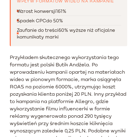
WPŁYW FORMATÓW WIDEO NA KAMPANIE
Wzrost konwersji
161%
Spadek CPC
do 50%
Zaufanie do treści
60% wyższe niż oficjalne
komunikaty marki
Przykładem skutecznego wykorzystania tego
formatu jest polski Butik Andżela. Po
wprowadzeniu kampanii opartej na materiałach
wideo w pionowym formacie, marka osiągnęła
ROAS na poziomie 6000%, utrzymując koszt
pozyskania klienta poniżej 20 PLN. Inny przykład
to kampania na platformie Allegro, gdzie
wykorzystanie filmu influencerki w formie
reklamy wygenerowało ponad 290 tysięcy
wyświetleń przy średnim koszcie kliknięcia
wynoszącym zaledwie 0,25 PLN. Podobne wyniki