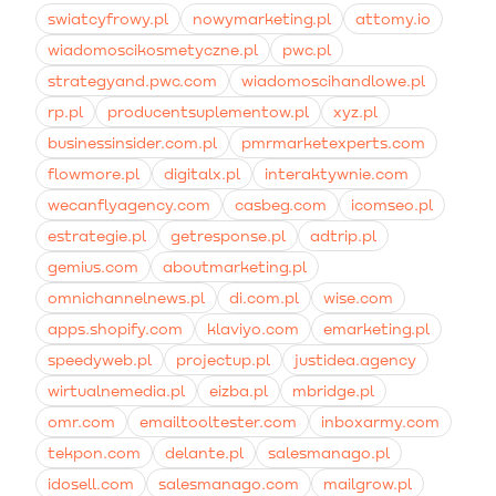
polskojęzyczny interfejs wsparcia technicznego oraz
swiatcyfrowy.pl
nowymarketing.pl
attomy.io
przygotowane wtyczki do integracji z popularnymi,
wiadomoscikosmetyczne.pl
pwc.pl
lokalnymi silnikami sklepów.
strategyand.pwc.com
wiadomoscihandlowe.pl
rp.pl
producentsuplementow.pl
xyz.pl
businessinsider.com.pl
pmrmarketexperts.com
flowmore.pl
digitalx.pl
interaktywnie.com
wecanflyagency.com
casbeg.com
icomseo.pl
estrategie.pl
getresponse.pl
adtrip.pl
gemius.com
aboutmarketing.pl
omnichannelnews.pl
di.com.pl
wise.com
apps.shopify.com
klaviyo.com
emarketing.pl
speedyweb.pl
projectup.pl
justidea.agency
wirtualnemedia.pl
eizba.pl
mbridge.pl
omr.com
emailtooltester.com
inboxarmy.com
tekpon.com
delante.pl
salesmanago.pl
idosell.com
salesmanago.com
mailgrow.pl