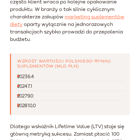
często klient wraca po kolejne opakowanie
produktu. W branży o tak silnie cyklicznym
charakterze zakupów
marketing suplementów
diety
oparty wyłącznie na jednorazowych
transakcjach szybko prowadzi do przepalenia
budżetu.
WZROST WARTOŚCI POLSKIEGO RYNKU
SUPLEMENTÓW (MLD PLN)
2023
6.4
2024
7.1
2027
9.0
2028
10.0
Dlatego wskaźnik Lifetime Value (LTV) staje się
główną metryką sukcesu. Zamiast płacić 100