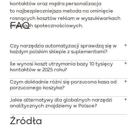
kontaktów oraz mądra personalizacja
to najbezpieczniejsza metoda na ominięcie
rosnących kosztów reklam w wyszukiwarkach
FAQ
i mediach społecznościowych.
Czy narzędzia automatyzacji sprawdzą się w
każdym polskim sklepie z suplementami?
Ile wynosi koszt utrzymania bazy 10 tysięcy
Tak, odpowiednio dobrane oprogramowanie poprawia
kontaktów w 2025 roku?
retencję w każdej branży opierającej się na zakupach
cyklicznych. Wymaga to jednak dostosowania
Czym dokładnie różni się porzucona kasa od
Większość renomowanych narzędzi rozlicza się w
komunikacji do lokalnych regulacji prawnych i
porzuconego koszyka?
modelu abonamentowym zależnym od liczby profili.
restrykcyjnych zasad sprzedaży.
Koszt utrzymania bazy tej wielkości w zagranicznych
Jakie alternatywy dla globalnych narzędzi
Porzucony koszyk uruchamia się natychmiast po
platformach wynosi zazwyczaj około 700 PLN
analitycznych znajdziemy w Polsce?
kliknięciu przycisku dodania produktu, co wymaga
miesięcznie, nie licząc opłat za wdrożenia i obsługę
specjalnego skryptu śledzącego kliknięcia na stronie. Z
agencji.
Źródła
Na polskim rynku dużą popularnością cieszą się
kolei porzucona kasa wymaga od użytkownika
systemy takie jak Edrone, GetResponse czy
przejścia do panelu płatności i wprowadzenia tam
SALESmanago. Ich ogromną zaletą jest
adresu e-mail.