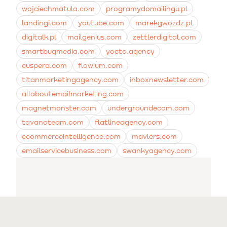
wojciechmatula.com
programydomailingu.pl
landingi.com
youtube.com
marekgwozdz.pl
digitalk.pl
mailgenius.com
zettlerdigital.com
smartbugmedia.com
yocto.agency
cuspera.com
flowium.com
titanmarketingagency.com
inboxnewsletter.com
allaboutemailmarketing.com
magnetmonster.com
undergroundecom.com
tavanoteam.com
flatlineagency.com
ecommerceintelligence.com
mavlers.com
emailservicebusiness.com
swankyagency.com