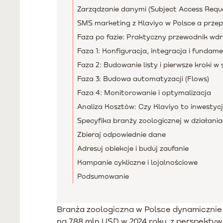
Zarządzanie danymi (Subject Access Reque
SMS marketing z Klaviyo w Polsce a przep
Faza po fazie: Praktyczny przewodnik wdr
Faza 1: Konfiguracja, integracja i funda
Faza 2: Budowanie listy i pierwsze kroki w
Faza 3: Budowa automatyzacji (Flows)
Faza 4: Monitorowanie i optymalizacja
Analiza Kosztów: Czy Klaviyo to inwestyc
Specyfika branży zoologicznej w działani
Zbieraj odpowiednie dane
Adresuj obiekcje i buduj zaufanie
Kampanie cykliczne i lojalnościowe
Podsumowanie
Branża zoologiczna w Polsce dynamicznie r
na 788 mln USD w 2024 roku, z perspektyw