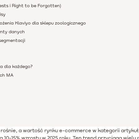
sts i Right to be Forgotten)
isy
ożenia Klaviyo dla sklepu zoologicznego
menty danych
 segmentacji
ja dla każdego?
ach MA
ośnie, a wartość rynku e-commerce w kategorii artykułów
ą 10-15% wzrostu w 2025 roku. Ten trend przyciąga wielu