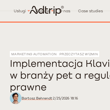
Usługi
Branże
O nas
Case studies
MARKETING AUTOMATION
PRZECZYTASZ W
12
MIN
Implementacja Klav
w branży pet a regul
prawne
Bartosz Behrendt
2/25/2026 18:16