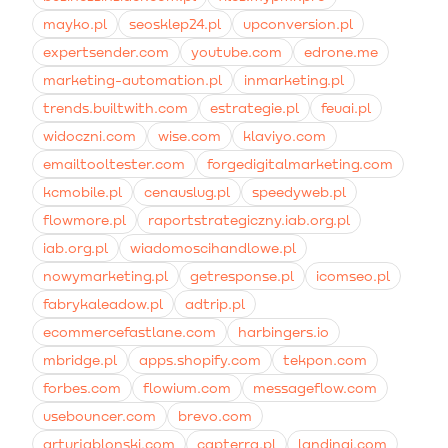
mayko.pl
seosklep24.pl
upconversion.pl
expertsender.com
youtube.com
edrone.me
marketing-automation.pl
inmarketing.pl
trends.builtwith.com
estrategie.pl
feuai.pl
widoczni.com
wise.com
klaviyo.com
emailtooltester.com
forgedigitalmarketing.com
kcmobile.pl
cenauslug.pl
speedyweb.pl
flowmore.pl
raportstrategiczny.iab.org.pl
iab.org.pl
wiadomoscihandlowe.pl
nowymarketing.pl
getresponse.pl
icomseo.pl
fabrykaleadow.pl
adtrip.pl
ecommercefastlane.com
harbingers.io
mbridge.pl
apps.shopify.com
tekpon.com
forbes.com
flowium.com
messageflow.com
usebouncer.com
brevo.com
arturjablonski.com
capterra.pl
landingi.com