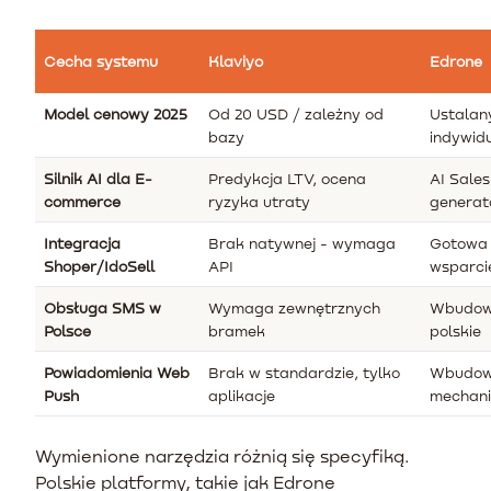
Cecha systemu
Klaviyo
Edrone
Model cenowy 2025
Od 20 USD / zależny od
Ustalan
bazy
indywidu
Silnik AI dla E-
Predykcja LTV, ocena
AI Sales
commerce
ryzyka utraty
generat
Integracja
Brak natywnej - wymaga
Gotowa 
Shoper/IdoSell
API
wsparci
Obsługa SMS w
Wymaga zewnętrznych
Wbudow
Polsce
bramek
polskie
Powiadomienia Web
Brak w standardzie, tylko
Wbudow
Push
aplikacje
mechan
Wymienione narzędzia różnią się specyfiką.
Polskie platformy, takie jak Edrone