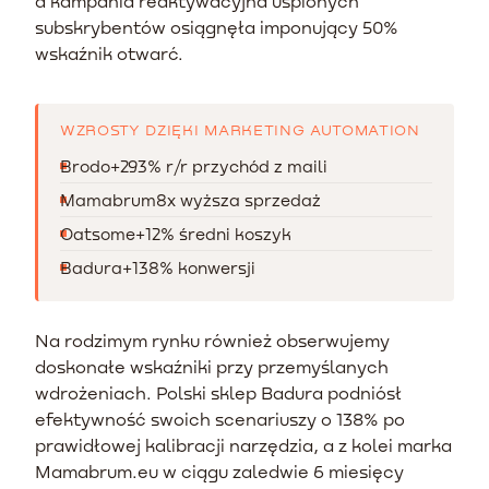
a kampania reaktywacyjna uśpionych
subskrybentów osiągnęła imponujący 50%
wskaźnik otwarć.
WZROSTY DZIĘKI MARKETING AUTOMATION
Brodo
+293% r/r przychód z maili
Mamabrum
8x wyższa sprzedaż
Oatsome
+12% średni koszyk
Badura
+138% konwersji
Na rodzimym rynku również obserwujemy
doskonałe wskaźniki przy przemyślanych
wdrożeniach. Polski sklep Badura podniósł
efektywność swoich scenariuszy o 138% po
prawidłowej kalibracji narzędzia, a z kolei marka
Mamabrum.eu w ciągu zaledwie 6 miesięcy