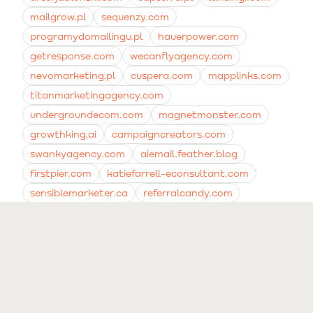
mailgrow.pl
sequenzy.com
programydomailingu.pl
hauerpower.com
getresponse.com
wecanflyagency.com
nevomarketing.pl
cuspera.com
mapplinks.com
titanmarketingagency.com
undergroundecom.com
magnetmonster.com
growthking.ai
campaigncreators.com
swankyagency.com
aiemail.feather.blog
firstpier.com
katiefarrell-econsultant.com
sensiblemarketer.ca
referralcandy.com
lowgravitysolutions.com
nine.is