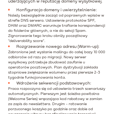
uderzających w reputację domeny wysyłkowej.
Konfiguracja domeny i uwierzytelnienie:
Należy bezwzględnie zacząć od poprawnych wpisów w
strefie DNS serwera. Ustawienie protokołów SPF,
DKIM oraz DMARC warunkuje trafianie korespondencji
do folderów głównych, a nie do sekcji Spam.
Zignorowanie tego kroku obniży początkowy
"deliverability score".
Rozgrzewanie nowego adresu (Warm-up):
Zabronione jest wysłanie mailingu do całej bazy 10 000
odbiorców od razu po migracji. Nowy serwer
wysyłkowy potrzebuje zbudować zaufanie u
operatorów pocztowych. Plan dystrybucji zakłada
stopniowe zwiększanie wolumenu przez pierwsze 2-3
tygodnie funkcjonowania konta.
Wdrożenie sekwencji podstawowych:
Praca rozpoczyna się od ustawienia trzech scenariuszy
automatycznych. Pierwszym jest ścieżka powitalna
(Welcome Series) wręczająca kod rabatowy w zamian
za zapis do newslettera. Drugim - ratowanie
porzuconego koszyka po godzinie oraz dobie od
opuszczenia witryny bez sfinalizowania transakcji.