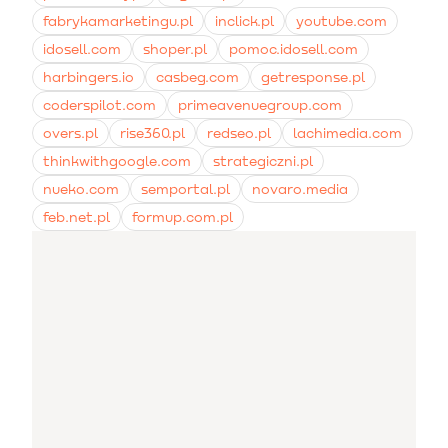
fabrykamarketingu.pl
inclick.pl
youtube.com
idosell.com
shoper.pl
pomoc.idosell.com
harbingers.io
casbeg.com
getresponse.pl
coderspilot.com
primeavenuegroup.com
overs.pl
rise360.pl
redseo.pl
lachimedia.com
thinkwithgoogle.com
strategiczni.pl
nueko.com
semportal.pl
novaro.media
feb.net.pl
formup.com.pl