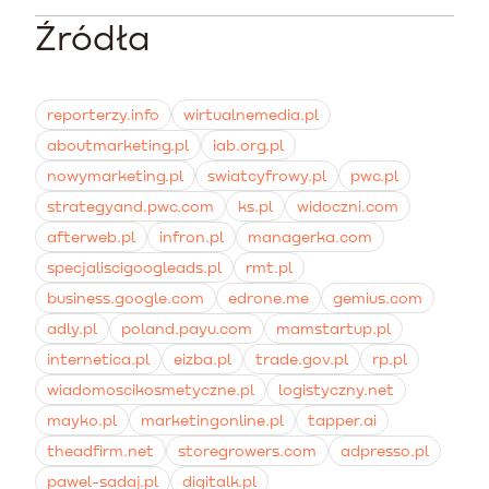
kampanie produktowe (Google Shopping) oparte na
zbieranie poprawnych danych o konwersjach i
wysokiej jakości feedzie ze zdjęciami. Warto wspierać je
tworzenie list remarketingowych.
Źródła
Kampanie Performance Max potrafią dynamicznie
remarketingiem dynamicznym dla użytkowników,
podnieść zwrot z inwestycji (ROAS), ale stosowane jako
którzy porzucili koszyki.
jedyne źródło mogą zablokować ruch na górze lejka.
Przypadki rynkowe pokazują, że poleganie wyłącznie
reporterzy.info
wirtualnemedia.pl
na PMax potrafi zmniejszyć ogólny ruch w e-
aboutmarketing.pl
iab.org.pl
commerce nawet o 60%.
nowymarketing.pl
swiatcyfrowy.pl
pwc.pl
strategyand.pwc.com
ks.pl
widoczni.com
afterweb.pl
infron.pl
managerka.com
specjaliscigoogleads.pl
rmt.pl
business.google.com
edrone.me
gemius.com
adly.pl
poland.payu.com
mamstartup.pl
internetica.pl
eizba.pl
trade.gov.pl
rp.pl
wiadomoscikosmetyczne.pl
logistyczny.net
mayko.pl
marketingonline.pl
tapper.ai
theadfirm.net
storegrowers.com
adpresso.pl
pawel-sadaj.pl
digitalk.pl