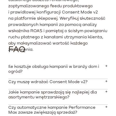
zoptymalizowanego feedu produktowego
i prawidłowej konfiguracji Consent Mode v2
na platformie sklepowej. Weryfikuj skuteczność
prowadzonych kampanii za pomocą analizy
wskaźnika ROAS i pamiętaj o ścisłym powiązaniu
ruchu płatnego z kanałami utrzymania klienta,
aby maksymalizować wartość każdego
FAQ
zamówienia.
Ile kosztuje obsługa kampanii w branży dom i
ogród?
Czy muszę wdrażać Consent Mode v2?
Koszty dzielą się na budżet reklamowy i wynagrodzenie
agencji. Minimalny rozsądny budżet na kliknięcia to
Jakie kampanie sprawdzają się najlepiej dla
około 3000-5000 PLN miesięcznie, a podstawowa
Tak, zgodnie z wymogami RODO i wytycznymi Google
asortymentu wnętrzarskiego?
obsługa agencyjna zaczyna się zwykle od 1500 PLN
od marca 2024 roku wdrożenie mechanizmów
netto.
zarządzania zgodami (Consent Mode v2) jest
Czy automatyczne kampanie Performance
Najwyższy zwrot z inwestycji generują zazwyczaj
obowiązkowe. Brak banera cookie uniemożliwi
Max zawsze zwiększają sprzedaż?