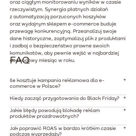
oraz ciągłym monitorowaniu wyników w czasie
rzeczywistym. Synergia płatnych działań
z automatyzacją porzuconych koszyków
oraz wydajnym sklepem e-commerce buduje
przewagę konkurencyjną. Przeanalizuj swoje
dane historyczne, zoptymalizuj plik z produktami
i zadbaj o bezpieczeństwo prawne swoich
komunikatów, aby pewnie wejść w najbardziej
FAQ
dochodowy miesiąc w roku.
Ile kosztuje kampania reklamowa dla e-
commerce w Polsce?
Kiedy zacząć przygotowania do Black Friday?
Koszty kliknięcia (CPC) w sieci wyszukiwania dla branży
zdrowotnej wahają się od 0,20 PLN do nawet 4 PLN dla
Jakie błędy powodują blokadę reklam
konkurencyjnych fraz. Optymalny, bezpieczny budżet
Przygotowania należy rozpocząć na 3-4 miesiące
produktów prozdrowotnych?
startowy dla małego sklepu działającego lokalnie to
przed planowanym wydarzeniem. Sierpień i wrzesień to
500-2000 PLN, natomiast firmy o zasięgu
odpowiedni moment na audyt prawny komunikatów,
Jak poprawić ROAS w bardzo krótkim czasie
Najpoważniejszym błędem jest sugerowanie
ogólnopolskim inwestują zazwyczaj od 2000 do 10000
testowanie ścieżek zakupowych oraz budowanie list
podczas wyprzedaży?