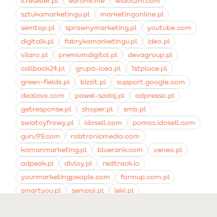
itreseller.pl
edrone.me
widoczni.com
sztukamarketingu.pl
marketingonline.pl
semtop.pl
sprawnymarketing.pl
youtube.com
digitalk.pl
fabrykamarketingu.pl
ideo.pl
vilaro.pl
premiumdigital.pl
devagroup.pl
callback24.pl
grupa-icea.pl
1stplace.pl
green-fields.pl
bizzit.pl
support.google.com
dealavo.com
pawel-sadaj.pl
adpresso.pl
getresponse.pl
shoper.pl
smb.pl
swiatcyfrowy.pl
idosell.com
pomoc.idosell.com
guru99.com
robtronicmedia.com
kamanmarketing.pl
bluerank.com
veneo.pl
adpeak.pl
divloy.pl
redtrack.io
yourmarketingpeople.com
formup.com.pl
smartyou.pl
sempai.pl
leki.pl