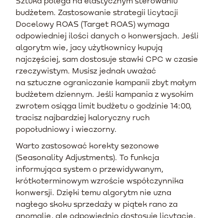
Sztuka polega na elastycznym sterowaniu
budżetem. Zastosowanie strategii licytacji
Docelowy ROAS (Target ROAS) wymaga
odpowiedniej ilości danych o konwersjach. Jeśli
algorytm wie, jacy użytkownicy kupują
najczęściej, sam dostosuje stawki CPC w czasie
rzeczywistym. Musisz jednak uważać
na sztuczne ograniczanie kampanii zbyt małym
budżetem dziennym. Jeśli kampania z wysokim
zwrotem osiąga limit budżetu o godzinie 14:00,
tracisz najbardziej kaloryczny ruch
popołudniowy i wieczorny.
Warto zastosować korekty sezonowe
(Seasonality Adjustments). To funkcja
informująca system o przewidywanym,
krótkoterminowym wzroście współczynnika
konwersji. Dzięki temu algorytm nie uzna
nagłego skoku sprzedaży w piątek rano za
anomalię, ale odpowiednio dostosuje licytacje,