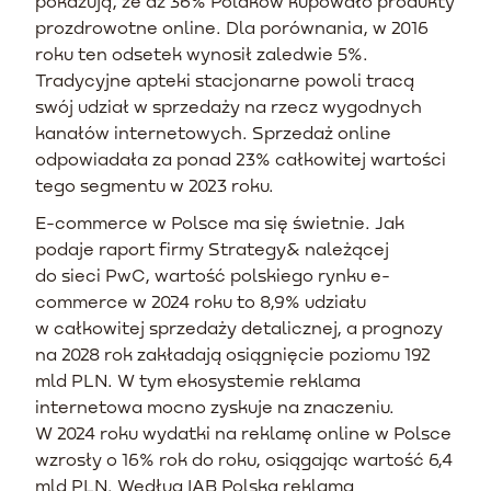
pokazują, że aż 36% Polaków kupowało produkty
prozdrowotne online. Dla porównania, w 2016
roku ten odsetek wynosił zaledwie 5%.
Tradycyjne apteki stacjonarne powoli tracą
swój udział w sprzedaży na rzecz wygodnych
kanałów internetowych. Sprzedaż online
odpowiadała za ponad 23% całkowitej wartości
tego segmentu w 2023 roku.
E-commerce w Polsce ma się świetnie. Jak
podaje raport firmy Strategy& należącej
do sieci PwC, wartość polskiego rynku e-
commerce w 2024 roku to 8,9% udziału
w całkowitej sprzedaży detalicznej, a prognozy
na 2028 rok zakładają osiągnięcie poziomu 192
mld PLN. W tym ekosystemie reklama
internetowa mocno zyskuje na znaczeniu.
W 2024 roku wydatki na reklamę online w Polsce
wzrosły o 16% rok do roku, osiągając wartość 6,4
mld PLN. Według IAB Polska reklama