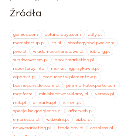
właściwości leczniczych, na przykład używanie słów
PLN miesięcznie.
remarketingowych poprzez kampanie zasięgowe.
takich jak leczy lub zapobiega chorobom. Niezbędne
Źródła
Należy skupić wydatki na kampaniach o najwyższej
jest również wyraźne oznaczenie produktu jako
historycznej rentowności oraz zastosować funkcję
uzupełnienia codziennej diety i unikanie promowania
korekt sezonowych w ustawieniach stawek. Konieczne
zakazanych substancji.
jest szybkie relokowanie budżetu w ciągu dnia do grup
gemius.com
poland.payu.com
adly.pl
reklam przynoszących najtańsze konwersje i
mamstartup.pl
rp.pl
strategyand.pwc.com
uruchomienie mocnego remarketingu.
pwc.pl
wiadomoscihandlowe.pl
iab.org.pl
sunrisesystem.pl
aboutmarketing.pl
reporterzy.info
marketingprzykawie.pl
alphavit.pl
producentsuplementow.pl
businessinsider.com.pl
pmrmarketexperts.com
mgr.farm
ministerstworeklamy.pl
verseo.pl
rmt.pl
e-marka.pl
infron.pl
specjaliscigoogleads.pl
afterweb.pl
empressia.pl
widzialni.pl
eizba.pl
nowymarketing.pl
trade.gov.pl
cashless.pl