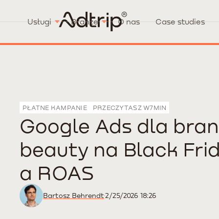
Usługi
Branże
O nas
Case studies
PŁATNE KAMPANIE
PRZECZYTASZ W
7
MIN
Google Ads dla bran
beauty na Black Fri
a ROAS
Bartosz Behrendt
2/25/2026 18:26