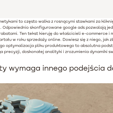
tykami to często walka z rosnącymi stawkami za kliknię
e. Odpowiednio skonfigurowane google ads pozwalają jed
 rabatami. Ten tekst kieruję do właścicieli e-commerce 
tału w roku sprzedaży online. Dowiesz się z niego, jak 
zego optymalizacja pliku produktowego to absolutna pod
recyzji, doskonałej analityki i zrozumienia dynamiki s
ty wymaga innego podejścia d