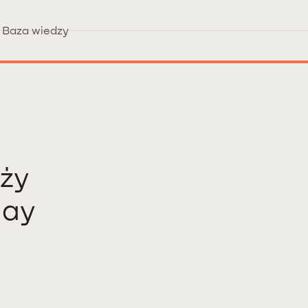
Baza wiedzy
ży
day