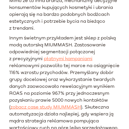
Mimo że to inna branża, mechanizmy decyzyjne
konsumentów kupujących kosmetyki i ubrania
opierają się na bardzo podobnych bodźcach
estetycznych i potrzebie bycia na bieżąco
z trendami.
Innym świetnym przykładem jest sklep z polską
modą autorską MIUMMASH. Zastosowanie
odpowiedniej segmentacji połączonej
z precyzyjnymi
płatnymi kampaniami
reklamowymi pozwoliło tej marce na osiągnięcie
116% wzrostu przychodów. Przemyślany dobór
grupy docelowej oraz wykorzystanie twardych
danych zaowocowało rewelacyjnym wynikiem
ROAS na poziomie 967% przy jednoczesnym
pozyskaniu prawie 5000 nowych kontaktów
(
zobacz case study MIUMMASH
). Skuteczna
automatyzacja działa najlepiej, gdy wspiera ją
mądra strategia reklamowa pompująca
wartościowy ruch na górę lejka sprzedażowego.