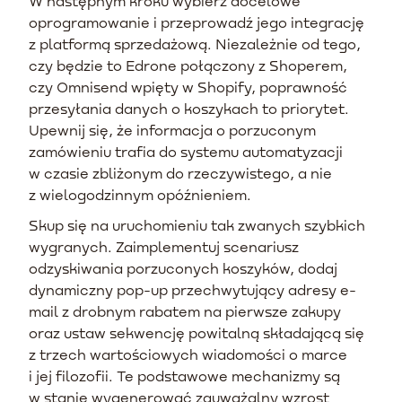
W następnym kroku wybierz docelowe
oprogramowanie i przeprowadź jego integrację
z platformą sprzedażową. Niezależnie od tego,
czy będzie to Edrone połączony z Shoperem,
czy Omnisend wpięty w Shopify, poprawność
przesyłania danych o koszykach to priorytet.
Upewnij się, że informacja o porzuconym
zamówieniu trafia do systemu automatyzacji
w czasie zbliżonym do rzeczywistego, a nie
z wielogodzinnym opóźnieniem.
Skup się na uruchomieniu tak zwanych szybkich
wygranych. Zaimplementuj scenariusz
odzyskiwania porzuconych koszyków, dodaj
dynamiczny pop-up przechwytujący adresy e-
mail z drobnym rabatem na pierwsze zakupy
oraz ustaw sekwencję powitalną składającą się
z trzech wartościowych wiadomości o marce
i jej filozofii. Te podstawowe mechanizmy są
w stanie wygenerować zauważalny wzrost