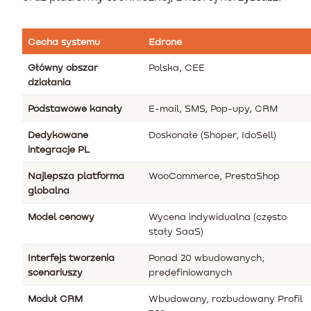
Cecha systemu
Edrone
Główny obszar
Polska, CEE
działania
Podstawowe kanały
E-mail, SMS, Pop-upy, CRM
Dedykowane
Doskonałe (Shoper, IdoSell)
integracje PL
Najlepsza platforma
WooCommerce, PrestaShop
globalna
Model cenowy
Wycena indywidualna (często
stały SaaS)
Interfejs tworzenia
Ponad 20 wbudowanych,
scenariuszy
predefiniowanych
Moduł CRM
Wbudowany, rozbudowany Profil