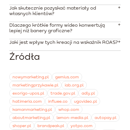
Jak skutecznie pozyskać materiały od
Średnie ceny za jedno nagranie wahają się od 200 do
własnych klientów?
500 PLN, w zależności od doświadczenia twórcy i
wybranej platformy rozliczeniowej. Pakiety wielu
Dlaczego krótkie formy wideo konwertują
Najlepszą metodą jest uruchomienie automatycznych
filmów zamawiane w profesjonalnych agencjach
lepiej niż banery graficzne?
sekwencji e-mail po dostarczeniu kilku pierwszych
pozwalają obniżyć koszt pojedynczej kreacji.
zamówień. Zaoferowanie zniżki na kolejną subskrypcję
Jaki jest wpływ tych kreacji na wskaźnik ROAS?
Wideo pozwala na dynamiczne zaprezentowanie
w zamian za krótką opinię wideo znacząco podnosi
prawdziwych emocji, tekstury posiłków oraz wielkości
wskaźnik odpowiedzi.
Źródła
porcji, co buduje zaufanie na poziomie nieosiągalnym
Kampanie oparte na naturalnie wyglądających
dla statycznych grafik produktowych.
nagraniach potrafią osiągać nawet 4,5-krotnie wyższy
zwrot z wydatków na reklamę (ROAS) dzięki
skuteczniejszemu zatrzymywaniu uwagi i niższym
nowymarketing.pl
gemius.com
kosztom kliknięcia.
marketingprzykawie.pl
iab.org.pl
exorigo-upos.pl
trade.gov.pl
adly.pl
hatimeria.com
influee.co
ugcvideo.pl
kamanmarketing.pl
whop.com
aboutmarketing.pl
lemon-media.pl
autopay.pl
shoper.pl
brandpeak.pl
yotpo.com