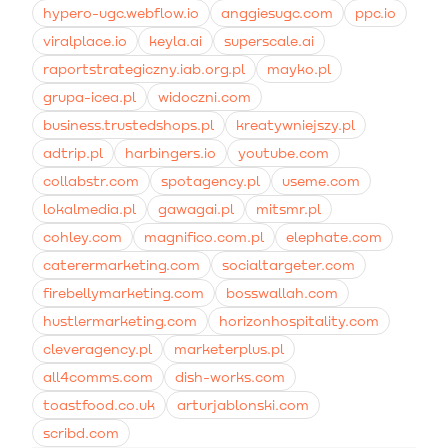
hypero-ugc.webflow.io
anggiesugc.com
ppc.io
viralplace.io
keyla.ai
superscale.ai
raportstrategiczny.iab.org.pl
mayko.pl
grupa-icea.pl
widoczni.com
business.trustedshops.pl
kreatywniejszy.pl
adtrip.pl
harbingers.io
youtube.com
collabstr.com
spotagency.pl
useme.com
lokalmedia.pl
gawagai.pl
mitsmr.pl
cohley.com
magnifico.com.pl
elephate.com
caterermarketing.com
socialtargeter.com
firebellymarketing.com
bosswallah.com
hustlermarketing.com
horizonhospitality.com
cleveragency.pl
marketerplus.pl
all4comms.com
dish-works.com
toastfood.co.uk
arturjablonski.com
scribd.com