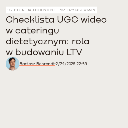
USER GENERATED CONTENT
PRZECZYTASZ W
6
MIN
Checklista UGC wideo
w cateringu
dietetycznym: rola
w budowaniu LTV
Bartosz Behrendt
2/24/2026 22:59